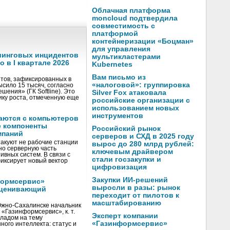
Облачная платформа
moncloud подтвердила
совместимость с
платформой
контейнеризации «Боцман»
для управления
шинговых инцидентов
мультикластерами
 в I квартале 2026
Kubernetes
Вам письмо из
тов, зафиксированных в
«налоговой»: группировка
ысило 15 тысяч, согласно
шения» (ГК Softline). Это
Silver Fox атаковала
ку роста, отмеченную еще
российские организации с
использованием новых
инструментов
чаются с компьютеров
е компоненты
Российский рынок
мпаний
серверов и СХД в 2025 году
акуют не рабочие станции
вырос до 280 млрд рублей:
но серверную часть
ключевым драйвером
ивных систем. В связи с
стали госзакупки и
иксирует новый вектор
цифровизация
Закупки ИИ-решений
формсервис»
выросли в разы: рынок
оценивающий
переходит от пилотов к
масштабированию
жно-Сахалинске начальник
«Газинформсервис», к. т.
Эксперт компании
кладом на тему
«Газинформсервис»
ного интеллекта: статус и