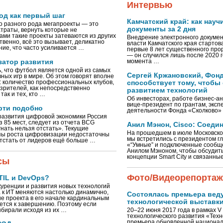
Интервью
од как первый шаг
Камчатский край: как нау
то разного рода мегапроекты — это
документы за 2 дня
атраты, вернуть которые не
ами такие проекты затеваются из других
Внедрение электронного докумен
твенно, всё это вызывает, деликатно
власти Камчатского края стартова
ние, что часто усиливается …
первые 8 лет существенного про
— он случился лишь после 2020 
атор развития
момента …
, что футбол является одной из самых
Сергей Кржановский, Фонд
ных игр в мире. Об этом говорят вполне
 количество профессиональных клубов,
способствует тому, чтобы
 зрителей, как непосредственно
развитием технологий
ак и тех, кто …
Об инвесторах, работе бизнес-ан
вице-президент по грантам, эксп
рти подобно
деятельности Фонда «Сколково» 
развития цифровой экономики Россия
з 85 мест, следует из отчета BCG
Анил Мэнон, Cisco: Соеди
нать нельзя отстать». Текущие
На прошедшем в июле Московско
пы роста цифровизации недостаточны
мы встретились с президентом г
 отстать от лидеров ещё больше …
«“Умные” и подключенные сообщ
Анилом Мэноном, чтобы обсудит
концепции Smart City и связанны
сы
Фото/Видеорепорта
TIL и DevOps?
куренции и развития новых технологий
 к ИТ меняются настолько динамично,
Состоялась премьера вед
ие проекта в его начале кардинальным
технологической выставк
тся к завершению. Поэтому если
бирали исходя из их …
20–22 июня 2017 года в рамках 
технологического развития «Тех
премьера обновленной национал