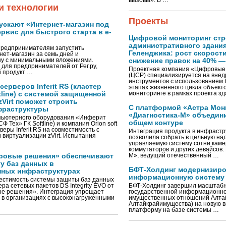
вызовы». В …
 технологии
Проекты
ускают «Интернет-магазин под
рвис для быстрого старта в e-
Цифровой мониторинг стр
административного здани
предпринимателям запустить
Геленджика: рост скорости
ет-магазин за семь дней и
шу с минимальными вложениями.
снижение правок на 40% —
 для предпринимателей от Рег.ру,
Проектная компания «Цифровые
 продукт …
(ЦСР) специализируется на вне
инструментов с использованием 
ерверов Inferit RS (кластер
этапах жизненного цикла объект
tline) с системой защищенной
мониторинге в рамках проекта з
Virt поможет строить
С платформой «Астра Мон
фраструктуры
«Диагностика-М» объедини
пьютерного оборудования «Инферит
общем контуре
Ф Тех» ГК Softline) и компания Orion soft
еры Inferit RS на совместимость с
Интеграция продукта в инфрастр
виртуализации zVirt. Испытания
позволила собрать в цельную на
управляемую систему сотни каме
коммутаторов и других девайсов.
ровые решения» обеспечивают
М», ведущий отечественный …
у баз данных в
БФТ-Холдинг модернизир
нных инфраструктурах
информационную систему
естимость системы защиты баз данных
ра сетевых пакетов DS Integrity EVO от
БФТ-Холдинг завершил масштабн
е решения». Интеграция упрощает
государственной информационно
в организациях с высоконагруженными
имущественных отношений Алтай
Алтайкрайимущества) на новую 
платформу на базе системы …