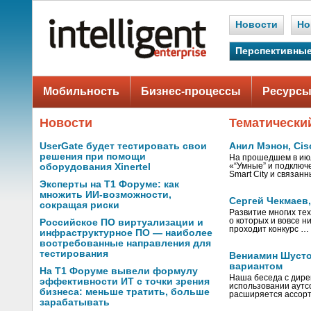
Новости
Но
Перспективные
Мобильность
Бизнес-процессы
Ресурсы
Новости
Тематически
UserGate будет тестировать свои
Анил Мэнон, Ci
решения при помощи
На прошедшем в июл
оборудования Xinertel
«“Умные” и подключ
Smart City и связан
Эксперты на Т1 Форуме: как
множить ИИ-возможности,
Сергей Чекмаев,
сокращая риски
Развитие многих тех
о которых и вовсе н
Российское ПО виртуализации и
проходит конкурс …
инфраструктурное ПО — наиболее
востребованные направления для
тестирования
Вениамин Шусто
вариантом
На Т1 Форуме вывели формулу
Наша беседа с дире
эффективности ИТ с точки зрения
использовании аутс
бизнеса: меньше тратить, больше
расширяется ассорт
зарабатывать