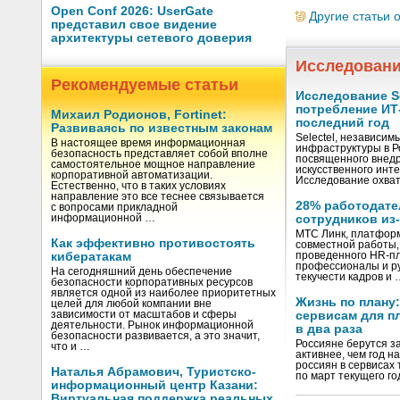
Open Conf 2026: UserGate
Другие статьи 
представил свое видение
архитектуры сетевого доверия
Исследован
Рекомендуемые статьи
Исследование Se
потребление ИТ
Михаил Родионов, Fortinet:
последний год
Развиваясь по известным законам
Selectel, независим
В настоящее время информационная
инфраструктуры в Р
безопасность представляет собой вполне
посвященного внедр
самостоятельное мощное направление
искусственного инте
корпоративной автоматизации.
Исследование охва
Естественно, что в таких условиях
направление это все теснее связывается
28% работодате
с вопросами прикладной
информационной …
сотрудников из
МТС Линк, платформ
Как эффективно противостоять
совместной работы,
кибератакам
проведенного HR-пл
профессионалы и р
На сегодняшний день обеспечение
текучести кадров и 
безопасности корпоративных ресурсов
является одной из наиболее приоритетных
Жизнь по плану:
целей для любой компании вне
зависимости от масштабов и сферы
сервисам для п
деятельности. Рынок информационной
в два раза
безопасности развивается, а это значит,
Россияне берутся з
что и …
активнее, чем год н
россиян в сервисах
Наталья Абрамович, Туристско-
по март текущего го
информационный центр Казани:
Виртуальная поддержка реальных