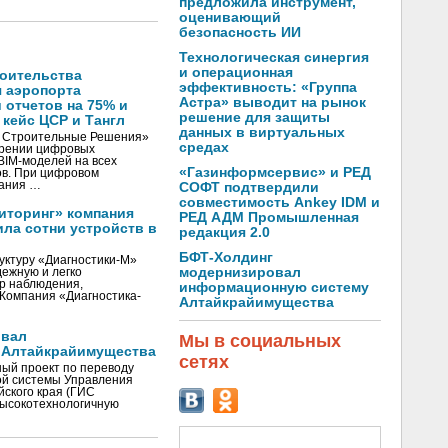
предложила инструмент,
оценивающий
безопасность ИИ
Технологическая синергия
и операционная
оительства
эффективность: «Группа
я аэропорта
Астра» выводит на рынок
 отчетов на 75% и
решение для защиты
 кейс ЦСР и Тангл
данных в виртуальных
 Строительные Решения»
средах
дрении цифровых
BIM-моделей на всех
«Газинформсервис» и РЕД
ов. При цифровом
дания …
СОФТ подтвердили
совместимость Ankey IDM и
иторинг» компания
РЕД АДМ Промышленная
ла сотни устройств в
редакция 2.0
БФТ-Холдинг
уктуру «Диагностики-М»
модернизировал
дежную и легко
р наблюдения,
информационную систему
 Компания «Диагностика-
Алтайкрайимущества
овал
Мы в социальных
 Алтайкрайимущества
сетях
ый проект по переводу
й системы Управления
ского края (ГИС
высокотехнологичную