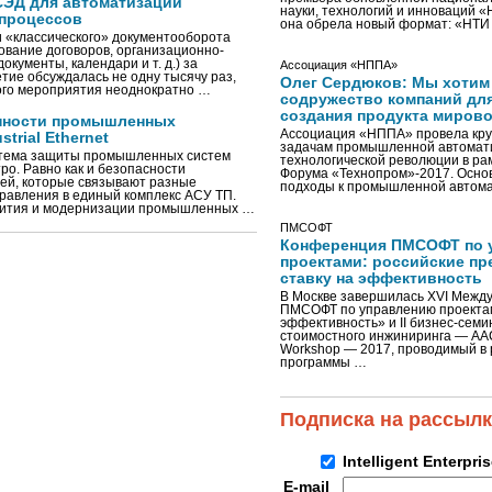
ЭД для автоматизации
науки, технологий и инноваций 
процессов
она обрела новый формат: «НТ
 «классического» документооборота
сование договоров, организационно-
кументы, календари и т. д.) за
Ассоциация «НППА»
тие обсуждалась не одну тысячу раз,
Олег Сердюков: Мы хотим
ого мероприятия неоднократно …
содружество компаний дл
создания продукта мирово
нности промышленных
Ассоциация «НППА» провела кру
trial Ethernet
задачам промышленной автомати
 тема защиты промышленных систем
технологической революции в ра
ро. Равно как и безопасности
Форума «Технопром»-2017. Осно
тей, которые связывают разные
подходы к промышленной автома
равления в единый комплекс АСУ ТП.
звития и модернизации промышленных …
ПМСОФТ
Конференция ПМСОФТ по 
проектами: российские пр
ставку на эффективность
В Москве завершилась XVI Межд
ПМСОФТ по управлению проекта
эффективность» и II бизнес-сем
стоимостного инжиниринга — AA
Workshop — 2017, проводимый в 
программы …
Подписка на рассыл
Intelligent Enterpri
E-mail