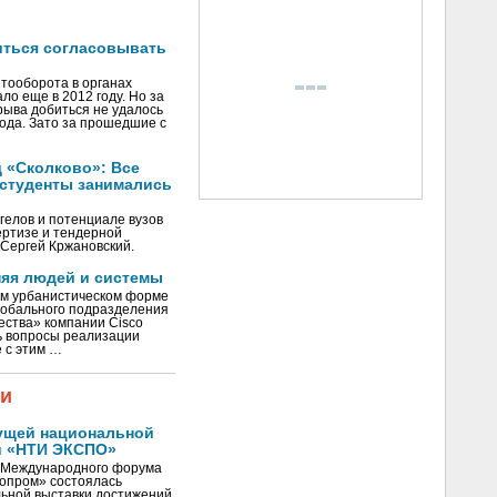
читься согласовывать
тооборота в органах
ло еще в 2012 году. Но за
рыва добиться не удалось
года. Зато за прошедшие с
 «Сколково»: Все
 студенты занимались
гелов и потенциале вузов
ертизе и тендерной
Сергей Кржановский.
няя людей и системы
м урбанистическом форме
лобального подразделения
ества» компании Cisco
ь вопросы реализации
е с этим …
жи
ущей национальной
и «НТИ ЭКСПО»
V Международного форума
нопром» состоялась
ьной выставки достижений