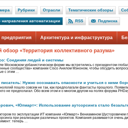
мера
Рубрики
Отрасли
Тематические обзоры
Со
 направления автоматизации
RSS
Подписка
 предприятия
Архитектура и инфраструктура
Бе
й обзор «Территория коллективного разума»
sco: Соединяя людей и системы
е Московском урбанистическом форме мы встретились с президентом глоба
енные сообщества» компании Cisco Анилом Мэноном, чтобы обсудить вопро
ные с этим …
 писатель: Нужно осознавать опасности и учиться с ними бор
нологий пошло совсем не так, как предполагали фантасты прошлого. Появили
икто не предполагал. Обо всем этом и о многом другом на полях форума PHDay
рович, «Юлмарт»: Использование аутсорсинга стало безаль
ктором по эксплуатации ИТ компании «Юлмарт» Вениамином Шусторовичем 
орсинга при реализации различных проектов. Ком­пания развивается очень д
имент: теперь …