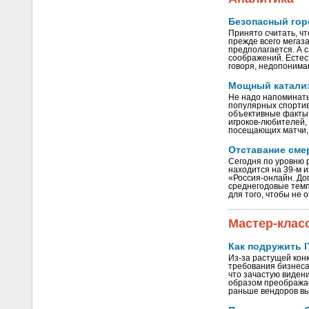
Безопасный гор
Принято считать, ч
прежде всего мегаз
предполагается. А с
соображений. Естес
говоря, недопонима
Мощный катализ
Не надо напоминать
популярных спортив
объективные факты:
игроков-любителей,
посещающих матчи, т
Отставание сме
Сегодня по уровню 
находится на 39-м и
«Россия-онлайн. Дог
среднегодовые тем
для того, чтобы не
Мастер-клас
Как подружить I
Из-за растущей кон
требования бизнеса
что зачастую виден
образом преображае
раньше вендоров вы