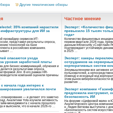
обзора
Другие тематические обзоры
ия
Частное мнение
lectel: 35% компаний нарастили
Эксперт: «Количество фи
-инфраструктуры для ИИ за
превысило 15 тысяч только
года»
ый провайдер сервисов ИТ-
Количество фишинговых инциден
оссии, представил результаты опроса,
первом квартале 2026 года, прев
ению технологий на базе
данным Infosecurity «Софтлайн Ре
ллекта в российских компаниях.
подтверждает устойчивую динами
тывает …
в 2025 …
лей опасаются ухода
Эксперт: хакеры переклю
-за уровня заработной платы
сотрудников на серверны
корпоративных систем ко
а для бизнес-коммуникаций, обучения и
 делится результатами опроса,
Злоумышленники все активнее ат
атформой Jinn. В его рамках HR-
пользователей, а непосредствен
уководители компаний оценили причины
(бэкенд) и исходный код корпорат
…
этим рынок кибербезопасности ф
развития …
 с начала года интерес к
ланирования увеличился почти
Эксперт компании «Газин
предложила инструмент, 
безопасность ИИ
а планирование — и делают это заметно
азад. Аналитики Yota изучили активность
На форуме «Цифровой маяк» в Ю
 тайм-менеджмента с начала прошлого
Аналитического центра компании 
да и выяснили, что в начале 2026-го …
н. Лидия Виткова выступила с до
«Безопасность систем искусствен