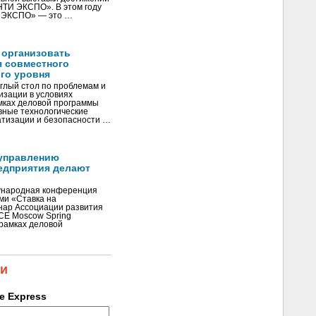
«НТИ ЭКСПО». В этом году
И ЭКСПО» — это …
 организовать
я совместного
го уровня
глый стол по проблемам и
зации в условиях
мках деловой программы
вные технологические
тизации и безопасности …
управлению
едприятия делают
ународная конференция
ми «Ставка на
инар Ассоциации развития
CE Moscow Spring
рамках деловой
ки
se Express