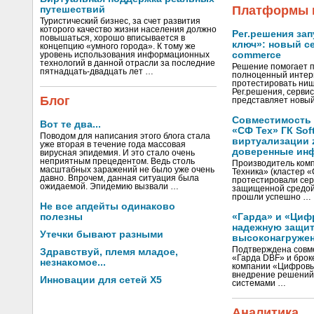
Платформы и
путешествий
Туристический бизнес, за счет развития
которого качество жизни населения должно
Рег.решения зап
повышаться, хорошо вписывается в
ключ»: новый се
концепцию «умного города». К тому же
commerce
уровень использования информационных
технологий в данной отрасли за последние
Решение помогает 
пятнадцать-двадцать лет …
полноценный интерн
протестировать ни
Рег.решения, сервис
Блог
представляет новый
Совместимость с
Вот те два...
«СФ Тех» ГК Sof
Поводом для написания этого блога стала
виртуализации z
уже вторая в течение года массовая
доверенные ин
вирусная эпидемия. И это стало очень
неприятным прецедентом. Ведь столь
Производитель ком
масштабных заражений не было уже очень
Техника» (кластер «С
давно. Впрочем, данная ситуация была
протестировали серв
ожидаемой. Эпидемию вызвали …
защищенной средой 
прошли успешно …
Не все апдейты одинаково
полезны
«Гарда» и «Циф
надежную защит
Утечки бывают разными
высоконагруже
Подтверждена совм
Здравствуй, племя младое,
«Гарда DBF» и броке
незнакомое...
компании «Цифровы
внедрение решений 
Инновации для сетей X5
системами …
Аналитика