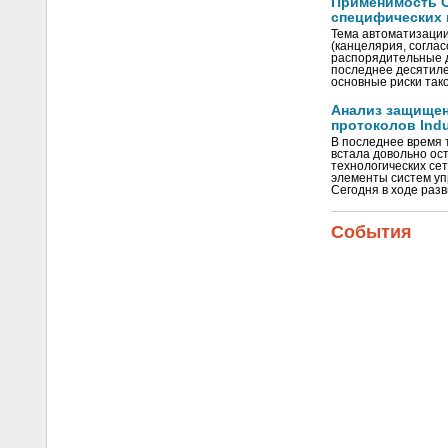
Применимость С
специфических 
Тема автоматизации
(канцелярия, согла
распорядительные до
последнее десятиле
основные риски так
Анализ защище
протоколов Indus
В последнее время
встала довольно ост
технологических се
элементы систем уп
Сегодня в ходе ра
События