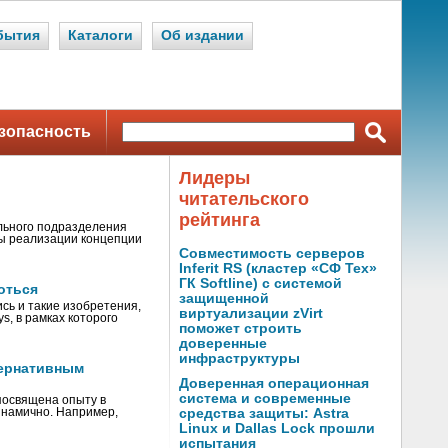
бытия
Каталоги
Об издании
зопасность
Лидеры
читательского
рейтинга
льного подразделения
сы реализации концепции
Совместимость серверов
Inferit RS (кластер «СФ Тех»
ГК Softline) с системой
оться
защищенной
сь и такие изобретения,
виртуализации zVirt
s, в рамках которого
поможет строить
доверенные
инфраструктуры
тернативным
Доверенная операционная
система и современные
посвящена опыту в
инамично. Например,
средства защиты: Astra
Linux и Dallas Lock прошли
испытания