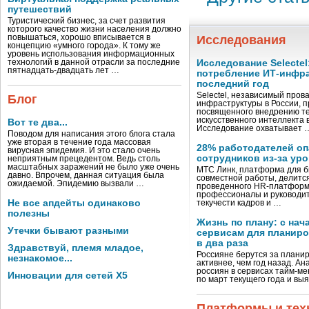
путешествий
Туристический бизнес, за счет развития
которого качество жизни населения должно
повышаться, хорошо вписывается в
Исследования
концепцию «умного города». К тому же
уровень использования информационных
технологий в данной отрасли за последние
Исследование Selectel
пятнадцать-двадцать лет …
потребление ИТ-инфра
последний год
Selectel, независимый пров
Блог
инфраструктуры в России, п
посвященного внедрению те
искусственного интеллекта 
Вот те два...
Исследование охватывает 
Поводом для написания этого блога стала
уже вторая в течение года массовая
28% работодателей оп
вирусная эпидемия. И это стало очень
сотрудников из-за ур
неприятным прецедентом. Ведь столь
масштабных заражений не было уже очень
МТС Линк, платформа для б
давно. Впрочем, данная ситуация была
совместной работы, делитс
ожидаемой. Эпидемию вызвали …
проведенного HR-платформой
профессионалы и руководи
Не все апдейты одинаково
текучести кадров и …
полезны
Жизнь по плану: с нач
Утечки бывают разными
сервисам для планиро
в два раза
Здравствуй, племя младое,
Россияне берутся за плани
незнакомое...
активнее, чем год назад. Ан
россиян в сервисах тайм-м
Инновации для сетей X5
по март текущего года и выя
Платформы и тех