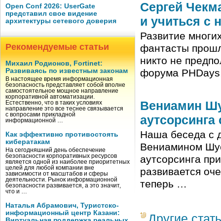
Сергей Чекма
Open Conf 2026: UserGate
представил свое видение
и учиться с 
архитектуры сетевого доверия
Развитие многих
Рекомендуемые статьи
фантасты прошло
никто не предпо
Михаил Родионов, Fortinet:
Развиваясь по известным законам
форума PHDays,
В настоящее время информационная
безопасность представляет собой вполне
самостоятельное мощное направление
корпоративной автоматизации.
Вениамин Шу
Естественно, что в таких условиях
направление это все теснее связывается
с вопросами прикладной
аутсорсинга
информационной …
Наша беседа с 
Как эффективно противостоять
кибератакам
Вениамином Шус
На сегодняшний день обеспечение
безопасности корпоративных ресурсов
аутсорсинга при
является одной из наиболее приоритетных
целей для любой компании вне
развивается оч
зависимости от масштабов и сферы
деятельности. Рынок информационной
теперь …
безопасности развивается, а это значит,
что и …
Наталья Абрамович, Туристско-
информационный центр Казани:
Другие стат
Виртуальная поддержка реальных