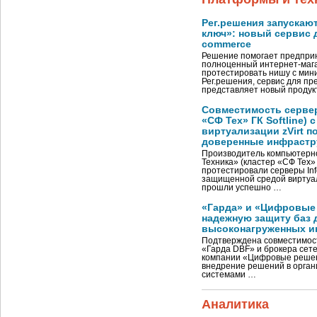
Рег.решения запускают
ключ»: новый сервис д
commerce
Решение помогает предпри
полноценный интернет-мага
протестировать нишу с ми
Рег.решения, сервис для пр
представляет новый продук
Совместимость серверо
«СФ Тех» ГК Softline)
виртуализации zVirt п
доверенные инфрастр
Производитель компьютерн
Техника» (кластер «СФ Тех» Г
протестировали серверы Inf
защищенной средой виртуал
прошли успешно …
«Гарда» и «Цифровые
надежную защиту баз 
высоконагруженных и
Подтверждена совместимос
«Гарда DBF» и брокера сетев
компании «Цифровые решен
внедрение решений в орган
системами …
Аналитика