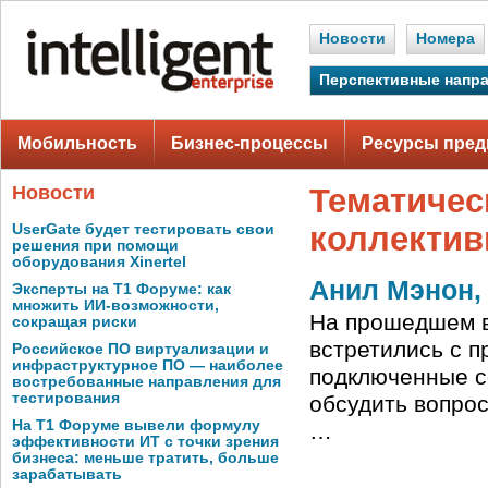
Новости
Номера
Перспективные напр
Мобильность
Бизнес-процессы
Ресурсы пред
Новости
Тематичес
коллектив
UserGate будет тестировать свои
решения при помощи
оборудования Xinertel
Анил Мэнон,
Эксперты на Т1 Форуме: как
множить ИИ-возможности,
На прошедшем в
сокращая риски
встретились с п
Российское ПО виртуализации и
инфраструктурное ПО — наиболее
подключенные с
востребованные направления для
тестирования
обсудить вопрос
На Т1 Форуме вывели формулу
…
эффективности ИТ с точки зрения
бизнеса: меньше тратить, больше
зарабатывать