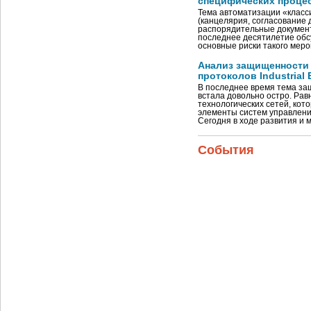
специфических проце
Тема автоматизации «класс
(канцелярия, согласование 
распорядительные документы
последнее десятилетие обсу
основные риски такого мер
Анализ защищенност
протоколов Industrial 
В последнее время тема з
встала довольно остро. Рав
технологических сетей, ко
элементы систем управлени
Сегодня в ходе развития 
События