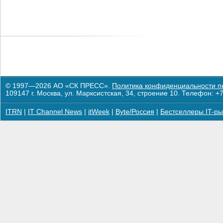
© 1997—2026 АО «СК ПРЕСС».
Политика конфиденциальности п
109147 г. Москва, ул. Марксистская, 34, строение 10. Телефон: +7
ITRN
|
IT Channel News
|
itWeek
|
Byte/Россия
|
Бестселлеры IT-ры