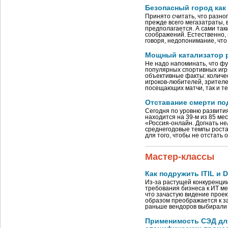
Безопасный город как
Принято считать, что разно
прежде всего мегазатраты, 
предполагается. А сами так
соображений. Естественно, 
говоря, недопонимание, что
Мощный катализатор 
Не надо напоминать, что ф
популярных спортивных игр 
объективные факты: количе
игроков-любителей, зрителе
посещающих матчи, так и те
Отставание смерти по
Сегодня по уровню развити
находится на 39-м из 85 мес
«Россия-онлайн. Догнать не
среднегодовые темпы рост
для того, чтобы не отстать
Мастер-классы
Как подружить ITIL и 
Из-за растущей конкуренции
требования бизнеса к ИТ м
что зачастую видение проек
образом преображается к з
раньше вендоров выбирали 
Применимость СЭД дл