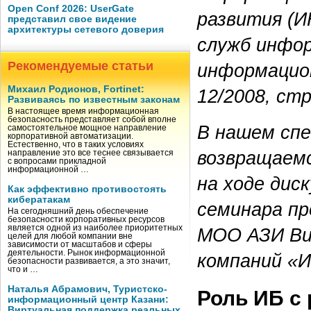
Open Conf 2026: UserGate
развития (
представил свое видение
архитектуры сетевого доверия
служб инфор
Рекомендуемые статьи
информацион
Михаил Родионов, Fortinet:
12/2008, стр
Развиваясь по известным законам
В настоящее время информационная
безопасность представляет собой вполне
В нашем сп
самостоятельное мощное направление
корпоративной автоматизации.
Естественно, что в таких условиях
возвращаемс
направление это все теснее связывается
с вопросами прикладной
информационной …
на ходе дис
Как эффективно противостоять
кибератакам
семинара пр
На сегодняшний день обеспечение
безопасности корпоративных ресурсов
является одной из наиболее приоритетных
МОО АЗИ Ви
целей для любой компании вне
зависимости от масштабов и сферы
деятельности. Рынок информационной
компаний «
безопасности развивается, а это значит,
что и …
Наталья Абрамович, Туристско-
Роль ИБ с 
информационный центр Казани:
Виртуальная поддержка реальных