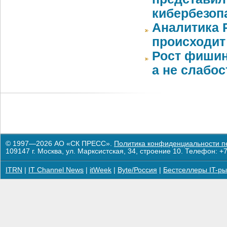
кибербезоп
Аналитика 
происходит
Рост фишин
а не слабо
© 1997—2026 АО «СК ПРЕСС».
Политика конфиденциальности п
109147 г. Москва, ул. Марксистская, 34, строение 10. Телефон: +7
ITRN
|
IT Channel News
|
itWeek
|
Byte/Россия
|
Бестселлеры IT-ры