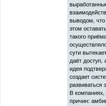
выработанные
взаимодейств
выводом, что
этом остават
такого приёма
осуществляло
сути вытекае
даёт доступ,
идея подтвер
создает сист
развиваться 
В компаниях,
причин: амби