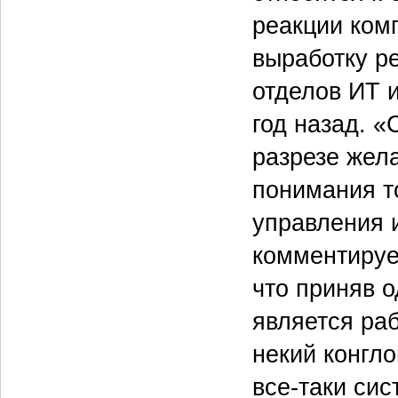
реакции ком
выработку р
отделов ИТ 
год назад. «
разрезе жел
понимания т
управления
комментируе
что приняв о
является ра
некий конгл
все‑таки сис