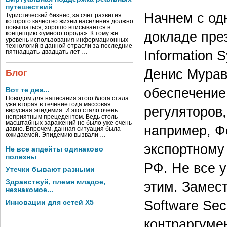
путешествий
Начнем с од
Туристический бизнес, за счет развития
которого качество жизни населения должно
повышаться, хорошо вписывается в
докладе пре
концепцию «умного города». К тому же
уровень использования информационных
технологий в данной отрасли за последние
Information S
пятнадцать-двадцать лет …
Денис Мурав
Блог
обеспечение
Вот те два...
Поводом для написания этого блога стала
уже вторая в течение года массовая
регуляторов,
вирусная эпидемия. И это стало очень
неприятным прецедентом. Ведь столь
масштабных заражений не было уже очень
например, Ф
давно. Впрочем, данная ситуация была
ожидаемой. Эпидемию вызвали …
экспортному
Не все апдейты одинаково
полезны
РФ. Не все у
Утечки бывают разными
Здравствуй, племя младое,
этим. Замест
незнакомое...
Software Sec
Инновации для сетей X5
контраргуме