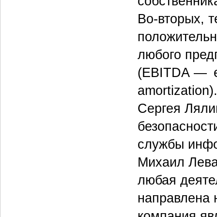
собственник
Во-вторых, 
положительн
любого пре
(EBITDA — ea
amortization
Сергея Ляли
безопасност
службы инфо
Михаил Лева
любая деяте
направлена 
компания яв