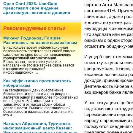
Open Conf 2026: UserGate
портала Анти-Мальваре
представил свое видение
составили 41%. Причем 
архитектуры сетевого доверия
снижались, а даже росл
количество утечек раст
Рекомендуемые статьи
неурядицы в экономике
что зарплата или не ра
Михаил Родионов, Fortinet:
ошибкам с одной сторон
Развиваясь по известным законам
отомстить обидчику-ра
В настоящее время информационная
безопасность представляет собой вполне
самостоятельное мощное направление
И ущерб при этом може
корпоративной автоматизации.
отместку за увольнени
Естественно, что в таких условиях
направление это все теснее связывается
спецслужбам. Точнее, р
с вопросами прикладной
информационной …
касались всяческого р
доходов, финансирован
Как эффективно противостоять
кибератакам
Деятельность Кибера в
На сегодняшний день обеспечение
акционеров банка явля
безопасности корпоративных ресурсов
является одной из наиболее приоритетных
целей для любой компании вне
У нас ситуация еще бо
зависимости от масштабов и сферы
подталкивают сотрудни
деятельности. Рынок информационной
безопасности развивается, а это значит,
переманивании персона
что и …
наряду с продажами и 
Наталья Абрамович, Туристско-
пользуются сведения о
информационный центр Казани:
предлагая более выгод
Виртуальная поддержка реальных