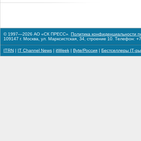
© 1997—2026 АО «СК ПРЕСС».
Политика конфиденциальности п
109147 г. Москва, ул. Марксистская, 34, строение 10. Телефон: +7
ITRN
|
IT Channel News
|
itWeek
|
Byte/Россия
|
Бестселлеры IT-ры