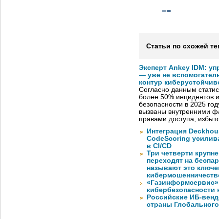
Статьи по схожей те
Эксперт Ankey IDM: у
— уже не вспомогател
контур киберустойчив
Согласно данным статис
более 50% инцидентов
безопасности в 2025 год
вызваны внутренними ф
правами доступа, избы
Интеграция Deckhous
CodeScoring усилив
в CI/CD
Три четверти крупн
переходят на беспа
называют это ключе
кибермошенничеств
«Газинформсервис»
кибербезопасности 
Российские ИБ-венд
страны Глобального