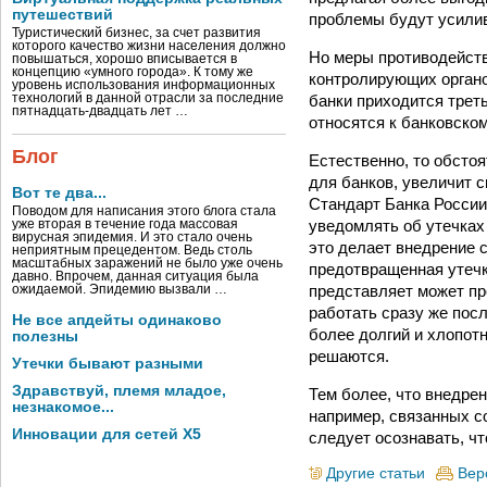
путешествий
проблемы будут усили
Туристический бизнес, за счет развития
которого качество жизни населения должно
Но меры противодейств
повышаться, хорошо вписывается в
концепцию «умного города». К тому же
контролирующих органо
уровень использования информационных
банки приходится треть
технологий в данной отрасли за последние
пятнадцать-двадцать лет …
относятся к банковском
Блог
Естественно, то обсто
для банков, увеличит с
Вот те два...
Стандарт Банка России 
Поводом для написания этого блога стала
уведомлять об утечках
уже вторая в течение года массовая
вирусная эпидемия. И это стало очень
это делает внедрение 
неприятным прецедентом. Ведь столь
масштабных заражений не было уже очень
предотвращенная утечк
давно. Впрочем, данная ситуация была
представляет может пр
ожидаемой. Эпидемию вызвали …
работать сразу же пос
Не все апдейты одинаково
более долгий и хлопотн
полезны
решаются.
Утечки бывают разными
Здравствуй, племя младое,
Тем более, что внедре
незнакомое...
например, связанных с
Инновации для сетей X5
следует осознавать, чт
Другие статьи
Вер