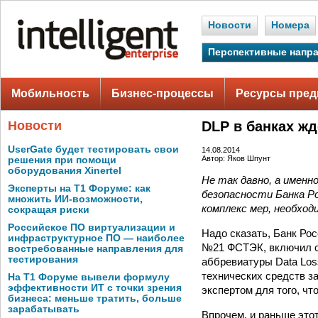
Новости
Номера
Перспективные напр
Мобильность
Бизнес-процессы
Ресурсы пред
Новости
DLP в банках ж
UserGate будет тестировать свои
14.08.2014
Автор: Яков Шпунт
решения при помощи
оборудования Xinertel
Не так давно, а имен
Эксперты на Т1 Форуме: как
безопасности Банка Ро
множить ИИ-возможности,
комплекс мер, необход
сокращая риски
Российское ПО виртуализации и
Надо сказать, Банк Ро
инфраструктурное ПО — наиболее
№21 ФСТЭК, включил си
востребованные направления для
тестирования
аббревиатуры Data Loss
технических средств з
На Т1 Форуме вывели формулу
эффективности ИТ с точки зрения
экспертом для того, чт
бизнеса: меньше тратить, больше
зарабатывать
Впрочем, и раньше это