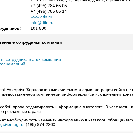
с:
111020 г. Москва, ул., Боровая, дом 7, строение 10
+7 (495) 784 65 05
+7 (495) 785 85 14
www.dtln.ru
info@dtln.ru
рудников:
101-500
ванные сотрудники компании
ть сотрудника в этой компании
лог компаний
igent Enterprise/Корпоративные системы» и администрация сайта не 
» предоставленной компаниями информации (за исключением конта
собой право редактировать информацию в каталоге. В частности, и
нно рекламные фразы.
кнет необходимость изменить информацию в каталоге, обращайтесь
og@iemag.ru
, (495) 974-2260.