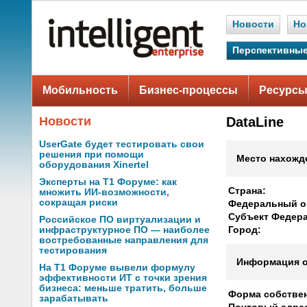
Новости
Но
Перспективные
Мобильность
Бизнес-процессы
Ресурсы
Новости
DataLine
UserGate будет тестировать свои
решения при помощи
Место нахожд
оборудования Xinertel
Эксперты на Т1 Форуме: как
Страна:
множить ИИ-возможности,
сокращая риски
Федеральный о
Субъект Федер
Российское ПО виртуализации и
инфраструктурное ПО — наиболее
Город:
востребованные направления для
тестирования
Информация о
На Т1 Форуме вывели формулу
эффективности ИТ с точки зрения
бизнеса: меньше тратить, больше
Форма собствен
зарабатывать