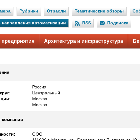
мера
Рубрики
Отрасли
Тематические обзоры
Со
 направления автоматизации
RSS
Подписка
 предприятия
Архитектура и инфраструктура
Бе
ения
Россия
круг:
Центральный
ации:
Москва
Москва
 компании
ности:
ООО