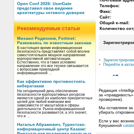
Почтовый адре
Open Conf 2026: UserGate
Телефон:
представил свое видение
Факс:
архитектуры сетевого доверия
Сайт:
Общий e-mail:
Рекомендуемые статьи
Количество сот
Михаил Родионов, Fortinet:
Зарегистриро
Развиваясь по известным законам
В настоящее время информационная
безопасность представляет собой вполне
самостоятельное мощное направление
корпоративной автоматизации.
Зарегистрирова
Естественно, что в таких условиях
Перейти в ката
направление это все теснее связывается
с вопросами прикладной
информационной …
Как эффективно противостоять
кибератакам
Редакция «Intell
На сегодняшний день обеспечение
за «правдивость
безопасности корпоративных ресурсов
является одной из наиболее приоритетных
проверяем).
целей для любой компании вне
зависимости от масштабов и сферы
Мы оставляем за 
деятельности. Рынок информационной
убирать открове
безопасности развивается, а это значит,
что и …
Если у вас возни
Наталья Абрамович, Туристско-
Кукушкиной
catal
информационный центр Казани:
Виртуальная поддержка реальных