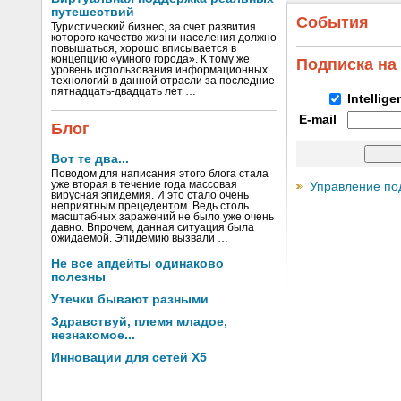
путешествий
События
Туристический бизнес, за счет развития
которого качество жизни населения должно
повышаться, хорошо вписывается в
концепцию «умного города». К тому же
Подписка на
уровень использования информационных
технологий в данной отрасли за последние
пятнадцать-двадцать лет …
Intellig
E-mail
Блог
Вот те два...
Поводом для написания этого блога стала
уже вторая в течение года массовая
Управление по
вирусная эпидемия. И это стало очень
неприятным прецедентом. Ведь столь
масштабных заражений не было уже очень
давно. Впрочем, данная ситуация была
ожидаемой. Эпидемию вызвали …
Не все апдейты одинаково
полезны
Утечки бывают разными
Здравствуй, племя младое,
незнакомое...
Инновации для сетей X5