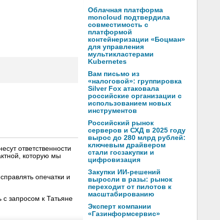
Облачная платформа
moncloud подтвердила
совместимость с
платформой
контейнеризации «Боцман»
для управления
мультикластерами
Kubernetes
Вам письмо из
«налоговой»: группировка
Silver Fox атаковала
российские организации с
использованием новых
инструментов
Российский рынок
серверов и СХД в 2025 году
вырос до 280 млрд рублей:
ключевым драйвером
несут ответственности
стали госзакупки и
ктной, которую мы
цифровизация
Закупки ИИ-решений
справлять опечатки и
выросли в разы: рынок
переходит от пилотов к
масштабированию
 с запросом к Татьяне
Эксперт компании
«Газинформсервис»