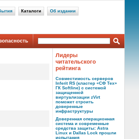
бытия
Каталоги
Об издании
зопасность
Лидеры
читательского
рейтинга
Совместимость серверов
Inferit RS (кластер «СФ Тех»
ГК Softline) с системой
защищенной
виртуализации zVirt
поможет строить
доверенные
инфраструктуры
Доверенная операционная
система и современные
средства защиты: Astra
Linux и Dallas Lock прошли
испытания