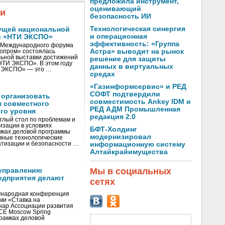
предложила инструмент,
оценивающий
жи
безопасность ИИ
Технологическая синергия
ущей национальной
и операционная
и «НТИ ЭКСПО»
эффективность: «Группа
V Международного форума
Астра» выводит на рынок
нопром» состоялась
ьной выставки достижений
решение для защиты
«НТИ ЭКСПО». В этом году
данных в виртуальных
И ЭКСПО» — это …
средах
«Газинформсервис» и РЕД
СОФТ подтвердили
 организовать
совместимость Ankey IDM и
я совместного
РЕД АДМ Промышленная
го уровня
редакция 2.0
глый стол по проблемам и
зации в условиях
БФТ-Холдинг
мках деловой программы
модернизировал
вные технологические
тизации и безопасности …
информационную систему
Алтайкрайимущества
Мы в социальных
управлению
едприятия делают
сетях
ународная конференция
ми «Ставка на
инар Ассоциации развития
CE Moscow Spring
рамках деловой