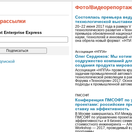
Фото/Видеорепорта
Состоялась премьера вед
 рассылки
технологической выставк
20–22 июня 2017 года в рамках 
технологического развития «Тех
ent Enterprise Express
премьера обновленной национал
науки, технологий и инноваций 
она обрела новый формат: «НТ
Ассоциация «НППА»
Олег Сердюков: Мы хотим
содружество компаний дл
дпиской
создания продукта мирово
Ассоциация «НППА» провела кру
задачам промышленной автомати
технологической революции в ра
Форума «Технопром»-2017. Осно
подходы к промышленной автома
ПМСОФТ
Конференция ПМСОФТ по 
проектами: российские пр
ставку на эффективность
В Москве завершилась XVI Межд
ПМСОФТ по управлению проекта
эффективность» и II бизнес-сем
стоимостного инжиниринга — AA
Workshop — 2017, проводимый в 
программы …