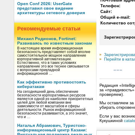
Почтовый адре
Open Conf 2026: UserGate
Телефон:
представил свое видение
Сайт:
архитектуры сетевого доверия
Общий e-mail:
Количество сот
Рекомендуемые статьи
Зарегистриро
Михаил Родионов, Fortinet:
Развиваясь по известным законам
В настоящее время информационная
безопасность представляет собой вполне
Зарегистрирова
самостоятельное мощное направление
Перейти в ката
корпоративной автоматизации.
Естественно, что в таких условиях
направление это все теснее связывается
с вопросами прикладной
информационной …
Как эффективно противостоять
Редакция «Intell
кибератакам
за «правдивость
На сегодняшний день обеспечение
проверяем).
безопасности корпоративных ресурсов
является одной из наиболее приоритетных
целей для любой компании вне
Мы оставляем за 
зависимости от масштабов и сферы
убирать открове
деятельности. Рынок информационной
безопасности развивается, а это значит,
Если у вас возни
что и …
Кукушкиной
catal
Наталья Абрамович, Туристско-
информационный центр Казани:
Виртуальная поддержка реальных