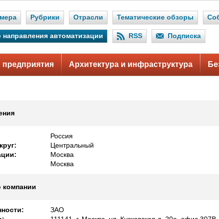
мера
Рубрики
Отрасли
Тематические обзоры
Со
 направления автоматизации
RSS
Подписка
 предприятия
Архитектура и инфраструктура
Бе
ения
Россия
круг:
Центральный
ации:
Москва
Москва
 компании
ности:
ЗАО