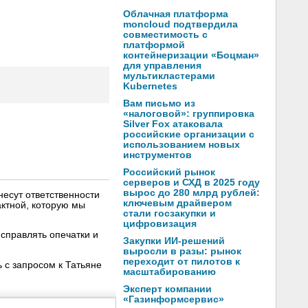
Облачная платформа
moncloud подтвердила
совместимость с
платформой
контейнеризации «Боцман»
для управления
мультикластерами
Kubernetes
Вам письмо из
«налоговой»: группировка
Silver Fox атаковала
российские организации с
использованием новых
инструментов
Российский рынок
серверов и СХД в 2025 году
вырос до 280 млрд рублей:
несут ответственности
ключевым драйвером
ктной, которую мы
стали госзакупки и
цифровизация
справлять опечатки и
Закупки ИИ-решений
выросли в разы: рынок
переходит от пилотов к
 с запросом к Татьяне
масштабированию
Эксперт компании
«Газинформсервис»