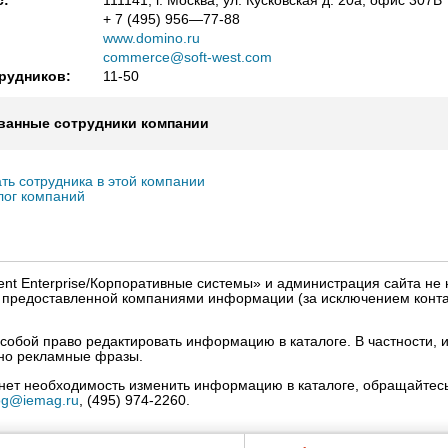
с:
111141, г. Москва, ул. Кусковская д. 20а, офис 307В
+ 7 (495) 956—77-88
www.domino.ru
commerce@soft-west.com
рудников:
11-50
ванные сотрудники компании
ть сотрудника в этой компании
лог компаний
igent Enterprise/Корпоративные системы» и администрация сайта не 
» предоставленной компаниями информации (за исключением конта
собой право редактировать информацию в каталоге. В частности, и
нно рекламные фразы.
кнет необходимость изменить информацию в каталоге, обращайтесь
og@iemag.ru
, (495) 974-2260.