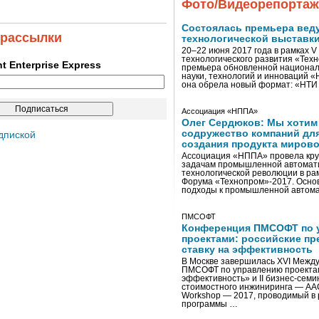
Фото/Видеорепорта
Состоялась премьера вед
 рассылки
технологической выставк
20–22 июня 2017 года в рамках 
технологического развития «Тех
ent Enterprise Express
премьера обновленной национал
науки, технологий и инноваций 
она обрела новый формат: «НТ
Ассоциация «НППА»
Олег Сердюков: Мы хотим
содружество компаний дл
дпиской
создания продукта мирово
Ассоциация «НППА» провела кру
задачам промышленной автомати
технологической революции в ра
Форума «Технопром»-2017. Осно
подходы к промышленной автома
ПМСОФТ
Конференция ПМСОФТ по 
проектами: российские пр
ставку на эффективность
В Москве завершилась XVI Межд
ПМСОФТ по управлению проекта
эффективность» и II бизнес-сем
стоимостного инжиниринга — AA
Workshop — 2017, проводимый в 
программы …