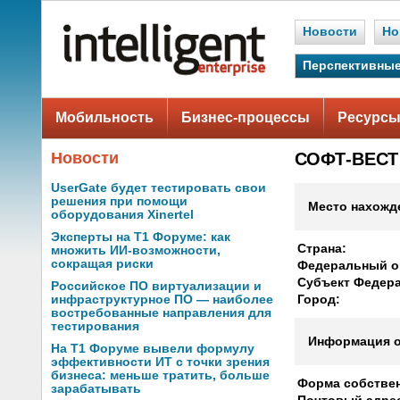
Новости
Но
Перспективные
Мобильность
Бизнес-процессы
Ресурсы
Новости
СОФТ-ВЕСТ
UserGate будет тестировать свои
решения при помощи
Место нахожд
оборудования Xinertel
Эксперты на Т1 Форуме: как
Страна:
множить ИИ-возможности,
сокращая риски
Федеральный о
Субъект Федер
Российское ПО виртуализации и
инфраструктурное ПО — наиболее
Город:
востребованные направления для
тестирования
Информация о
На Т1 Форуме вывели формулу
эффективности ИТ с точки зрения
бизнеса: меньше тратить, больше
Форма собствен
зарабатывать