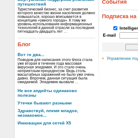
События
путешествий
Туристический бизнес, за счет развития
которого качество жизни населения должно
Подписка на
повышаться, хорошо вписывается в
концепцию «умного города». К тому же
уровень использования информационных
технологий в данной отрасли за последние
Intellig
пятнадцать-двадцать лет …
E-mail
Блог
Вот те два...
Управление по
Поводом для написания этого блога стала
уже вторая в течение года массовая
вирусная эпидемия. И это стало очень
неприятным прецедентом. Ведь столь
масштабных заражений не было уже очень
давно. Впрочем, данная ситуация была
ожидаемой. Эпидемию вызвали …
Не все апдейты одинаково
полезны
Утечки бывают разными
Здравствуй, племя младое,
незнакомое...
Инновации для сетей X5