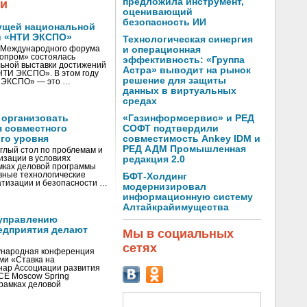
предложила инструмент,
жи
оценивающий
безопасность ИИ
ущей национальной
и «НТИ ЭКСПО»
Технологическая синергия
V Международного форума
и операционная
нопром» состоялась
эффективность: «Группа
ьной выставки достижений
Астра» выводит на рынок
«НТИ ЭКСПО». В этом году
решение для защиты
И ЭКСПО» — это …
данных в виртуальных
средах
 организовать
«Газинформсервис» и РЕД
я совместного
СОФТ подтвердили
го уровня
совместимость Ankey IDM и
РЕД АДМ Промышленная
глый стол по проблемам и
зации в условиях
редакция 2.0
мках деловой программы
вные технологические
БФТ-Холдинг
тизации и безопасности …
модернизировал
информационную систему
Алтайкрайимущества
управлению
едприятия делают
Мы в социальных
сетях
ународная конференция
ми «Ставка на
инар Ассоциации развития
CE Moscow Spring
рамках деловой