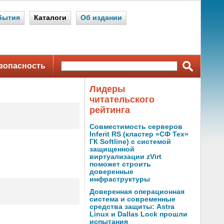
бытия
Каталоги
Об издании
зопасность
Лидеры
читательского
рейтинга
Совместимость серверов
Inferit RS (кластер «СФ Тех»
ГК Softline) с системой
защищенной
виртуализации zVirt
поможет строить
доверенные
инфраструктуры
Доверенная операционная
система и современные
средства защиты: Astra
Linux и Dallas Lock прошли
испытания