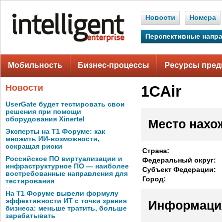
Новости
Номера
Перспективные напр
Мобильность
Бизнес-процессы
Ресурсы пред
Новости
1CAir
UserGate будет тестировать свои
решения при помощи
оборудования Xinertel
Место нахо
Эксперты на Т1 Форуме: как
множить ИИ-возможности,
сокращая риски
Страна:
Российское ПО виртуализации и
Федеральный округ:
инфраструктурное ПО — наиболее
Субъект Федерации:
востребованные направления для
Город:
тестирования
На Т1 Форуме вывели формулу
эффективности ИТ с точки зрения
Информаци
бизнеса: меньше тратить, больше
зарабатывать