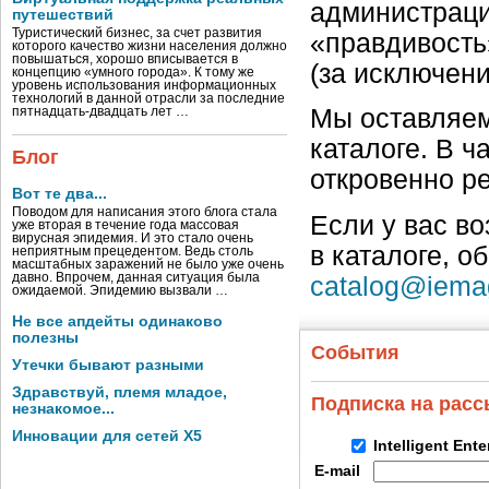
администраци
путешествий
Туристический бизнес, за счет развития
«правдивость
которого качество жизни населения должно
повышаться, хорошо вписывается в
(за исключен
концепцию «умного города». К тому же
уровень использования информационных
технологий в данной отрасли за последние
Мы оставляем
пятнадцать-двадцать лет …
каталоге. В ч
Блог
откровенно р
Вот те два...
Поводом для написания этого блога стала
Если у вас в
уже вторая в течение года массовая
вирусная эпидемия. И это стало очень
в каталоге, о
неприятным прецедентом. Ведь столь
масштабных заражений не было уже очень
давно. Впрочем, данная ситуация была
catalog@iema
ожидаемой. Эпидемию вызвали …
Не все апдейты одинаково
полезны
События
Утечки бывают разными
Здравствуй, племя младое,
Подписка на рас
незнакомое...
Инновации для сетей X5
Intelligent Ent
E-mail