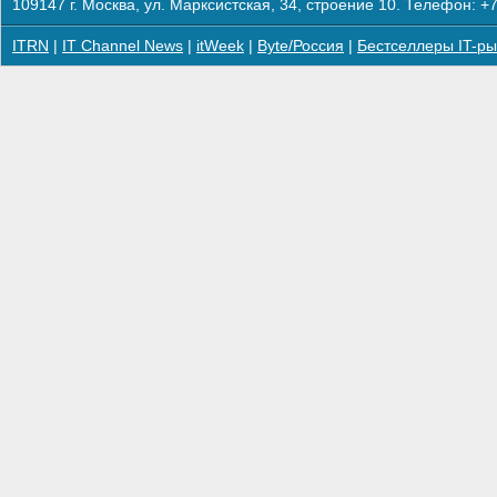
109147 г. Москва, ул. Марксистская, 34, строение 10. Телефон: +7
ITRN
|
IT Channel News
|
itWeek
|
Byte/Россия
|
Бестселлеры IT-ры