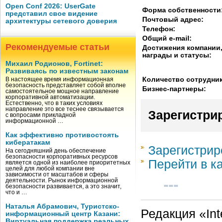
Open Conf 2026: UserGate
Форма собственности
представил свое видение
Почтовый адрес:
архитектуры сетевого доверия
Телефон:
Общий e-mail:
Рекомендуемые статьи
Достижения компании
награды и статусы:
Михаил Родионов, Fortinet:
Развиваясь по известным законам
Количество сотрудни
В настоящее время информационная
безопасность представляет собой вполне
Бизнес-партнеры:
самостоятельное мощное направление
корпоративной автоматизации.
Естественно, что в таких условиях
направление это все теснее связывается
Зарегистри
с вопросами прикладной
информационной …
Как эффективно противостоять
кибератакам
Зарегистрир
На сегодняшний день обеспечение
безопасности корпоративных ресурсов
Перейти в к
является одной из наиболее приоритетных
целей для любой компании вне
зависимости от масштабов и сферы
деятельности. Рынок информационной
безопасности развивается, а это значит,
что и …
Наталья Абрамович, Туристско-
Редакция «Int
информационный центр Казани:
Виртуальная поддержка реальных