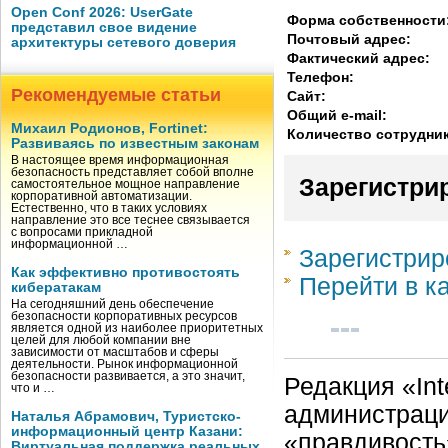
Open Conf 2026: UserGate
Форма собственности
представил свое видение
Почтовый адрес:
архитектуры сетевого доверия
Фактический адрес:
Телефон:
Рекомендуемые статьи
Сайт:
Общий e-mail:
Михаил Родионов, Fortinet:
Количество сотрудни
Развиваясь по известным законам
В настоящее время информационная
безопасность представляет собой вполне
Зарегистри
самостоятельное мощное направление
корпоративной автоматизации.
Естественно, что в таких условиях
направление это все теснее связывается
с вопросами прикладной
информационной …
Зарегистрир
Как эффективно противостоять
Перейти в к
кибератакам
На сегодняшний день обеспечение
безопасности корпоративных ресурсов
является одной из наиболее приоритетных
целей для любой компании вне
зависимости от масштабов и сферы
деятельности. Рынок информационной
безопасности развивается, а это значит,
Редакция «Int
что и …
администраци
Наталья Абрамович, Туристско-
информационный центр Казани:
«правдивость
Виртуальная поддержка реальных