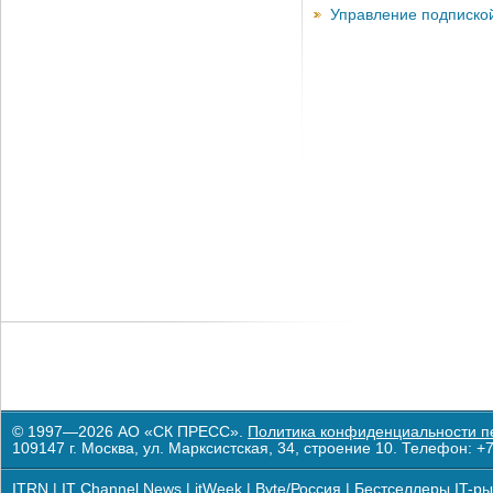
Управление подписко
© 1997—2026 АО «СК ПРЕСС».
Политика конфиденциальности п
109147 г. Москва, ул. Марксистская, 34, строение 10. Телефон: +7
ITRN
|
IT Channel News
|
itWeek
|
Byte/Россия
|
Бестселлеры IT-ры