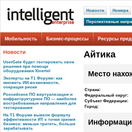
Новости
Номера
Перспективные напр
Мобильность
Бизнес-процессы
Ресурсы пред
Новости
Айтика
UserGate будет тестировать свои
решения при помощи
оборудования Xinertel
Место нахо
Эксперты на Т1 Форуме: как
множить ИИ-возможности,
сокращая риски
Страна:
Российское ПО виртуализации и
Федеральный округ:
инфраструктурное ПО — наиболее
Субъект Федерации:
востребованные направления для
Город:
тестирования
На Т1 Форуме вывели формулу
эффективности ИТ с точки зрения
Информаци
бизнеса: меньше тратить, больше
зарабатывать