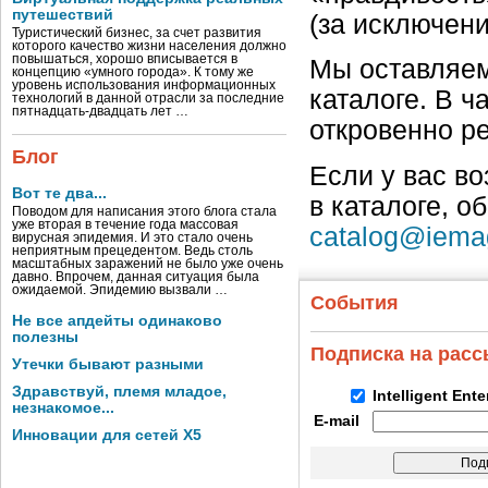
путешествий
(за исключен
Туристический бизнес, за счет развития
которого качество жизни населения должно
повышаться, хорошо вписывается в
Мы оставляем
концепцию «умного города». К тому же
уровень использования информационных
каталоге. В ч
технологий в данной отрасли за последние
пятнадцать-двадцать лет …
откровенно р
Блог
Если у вас в
Вот те два...
в каталоге, о
Поводом для написания этого блога стала
уже вторая в течение года массовая
catalog@iema
вирусная эпидемия. И это стало очень
неприятным прецедентом. Ведь столь
масштабных заражений не было уже очень
давно. Впрочем, данная ситуация была
ожидаемой. Эпидемию вызвали …
События
Не все апдейты одинаково
полезны
Подписка на рас
Утечки бывают разными
Здравствуй, племя младое,
Intelligent Ent
незнакомое...
E-mail
Инновации для сетей X5