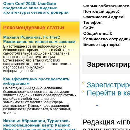
Open Conf 2026: UserGate
Форма собственности
представил свое видение
Почтовый адрес:
архитектуры сетевого доверия
Фактический адрес:
Телефон:
Рекомендуемые статьи
Сайт:
Общий e-mail:
Михаил Родионов, Fortinet:
Количество сотрудни
Развиваясь по известным законам
Бизнес-партнеры:
В настоящее время информационная
безопасность представляет собой вполне
самостоятельное мощное направление
корпоративной автоматизации.
Естественно, что в таких условиях
Зарегистри
направление это все теснее связывается
с вопросами прикладной
информационной …
Как эффективно противостоять
Зарегистрир
кибератакам
На сегодняшний день обеспечение
Перейти в к
безопасности корпоративных ресурсов
является одной из наиболее приоритетных
целей для любой компании вне
зависимости от масштабов и сферы
деятельности. Рынок информационной
безопасности развивается, а это значит,
что и …
Редакция «Int
Наталья Абрамович, Туристско-
информационный центр Казани:
Виртуальная поддержка реальных