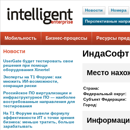
Новости
Номера
Перспективные напр
Мобильность
Бизнес-процессы
Ресурсы пред
Новости
ИндаСофт
UserGate будет тестировать свои
решения при помощи
оборудования Xinertel
Место нахо
Эксперты на Т1 Форуме: как
множить ИИ-возможности,
сокращая риски
Страна:
Российское ПО виртуализации и
Федеральный округ:
инфраструктурное ПО — наиболее
Субъект Федерации:
востребованные направления для
Город:
тестирования
На Т1 Форуме вывели формулу
эффективности ИТ с точки зрения
Информаци
бизнеса: меньше тратить, больше
зарабатывать