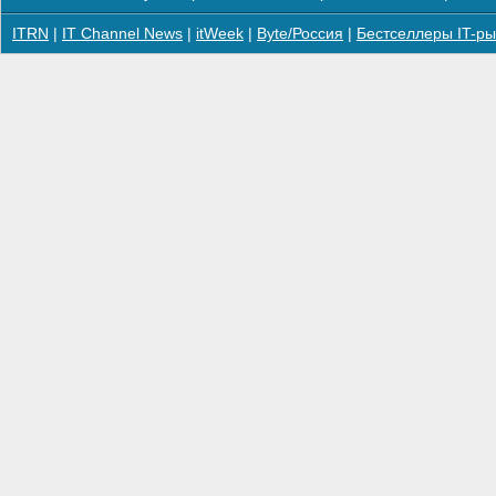
ITRN
|
IT Channel News
|
itWeek
|
Byte/Россия
|
Бестселлеры IT-ры