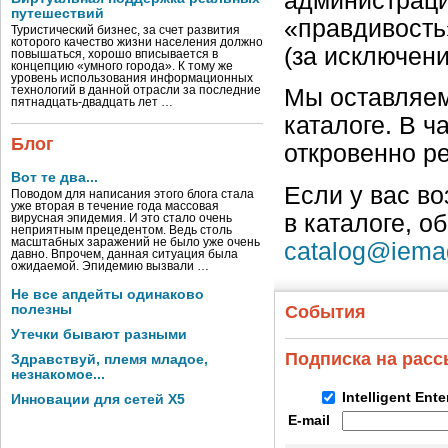
администраци
путешествий
«правдивость
Туристический бизнес, за счет развития
которого качество жизни населения должно
(за исключен
повышаться, хорошо вписывается в
концепцию «умного города». К тому же
уровень использования информационных
технологий в данной отрасли за последние
Мы оставляем
пятнадцать-двадцать лет …
каталоге. В ч
Блог
откровенно р
Вот те два...
Если у вас в
Поводом для написания этого блога стала
уже вторая в течение года массовая
в каталоге, о
вирусная эпидемия. И это стало очень
неприятным прецедентом. Ведь столь
масштабных заражений не было уже очень
catalog@iema
давно. Впрочем, данная ситуация была
ожидаемой. Эпидемию вызвали …
Не все апдейты одинаково
полезны
События
Утечки бывают разными
Подписка на рас
Здравствуй, племя младое,
незнакомое...
Intelligent Ent
Инновации для сетей X5
E-mail