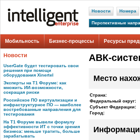
Новости
Номера
Перспективные напр
Мобильность
Бизнес-процессы
Ресурсы пред
Новости
АВК-систе
UserGate будет тестировать свои
решения при помощи
оборудования Xinertel
Место нахо
Эксперты на Т1 Форуме: как
множить ИИ-возможности,
сокращая риски
Страна:
Российское ПО виртуализации и
Федеральный округ:
инфраструктурное ПО — наиболее
Субъект Федерации:
востребованные направления для
Город:
тестирования
На Т1 Форуме вывели формулу
эффективности ИТ с точки зрения
Информаци
бизнеса: меньше тратить, больше
зарабатывать