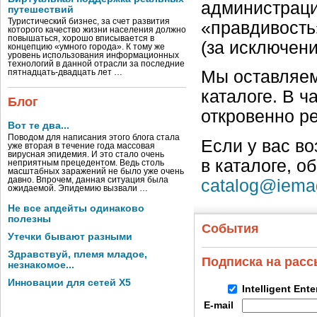
администраци
путешествий
Туристический бизнес, за счет развития
«правдивость
которого качество жизни населения должно
повышаться, хорошо вписывается в
(за исключен
концепцию «умного города». К тому же
уровень использования информационных
технологий в данной отрасли за последние
Мы оставляем
пятнадцать-двадцать лет …
каталоге. В ч
Блог
откровенно р
Вот те два...
Поводом для написания этого блога стала
Если у вас в
уже вторая в течение года массовая
вирусная эпидемия. И это стало очень
в каталоге, о
неприятным прецедентом. Ведь столь
масштабных заражений не было уже очень
давно. Впрочем, данная ситуация была
catalog@iema
ожидаемой. Эпидемию вызвали …
Не все апдейты одинаково
полезны
События
Утечки бывают разными
Здравствуй, племя младое,
Подписка на рас
незнакомое...
Инновации для сетей X5
Intelligent Ent
E-mail