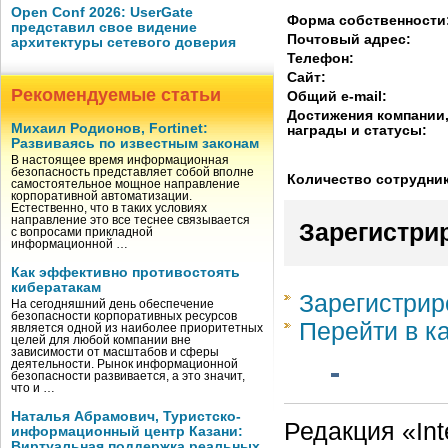
Open Conf 2026: UserGate
Форма собственности
представил свое видение
Почтовый адрес:
архитектуры сетевого доверия
Телефон:
Сайт:
Рекомендуемые статьи
Общий e-mail:
Достижения компании
Михаил Родионов, Fortinet:
награды и статусы:
Развиваясь по известным законам
В настоящее время информационная
безопасность представляет собой вполне
Количество сотрудни
самостоятельное мощное направление
корпоративной автоматизации.
Естественно, что в таких условиях
направление это все теснее связывается
Зарегистри
с вопросами прикладной
информационной …
Как эффективно противостоять
кибератакам
Зарегистрир
На сегодняшний день обеспечение
безопасности корпоративных ресурсов
Перейти в к
является одной из наиболее приоритетных
целей для любой компании вне
зависимости от масштабов и сферы
деятельности. Рынок информационной
безопасности развивается, а это значит,
что и …
Наталья Абрамович, Туристско-
Редакция «Int
информационный центр Казани:
Виртуальная поддержка реальных