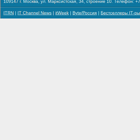
109147 г. Москва, ул. Марксистская, 34, строение 10. Телефон: +7
ITRN
|
IT Channel News
|
itWeek
|
Byte/Россия
|
Бестселлеры IT-ры