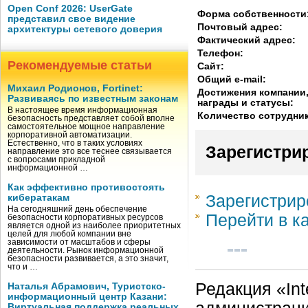
Open Conf 2026: UserGate
Форма собственности
представил свое видение
Почтовый адрес:
архитектуры сетевого доверия
Фактический адрес:
Телефон:
Рекомендуемые статьи
Сайт:
Общий e-mail:
Михаил Родионов, Fortinet:
Достижения компании
Развиваясь по известным законам
награды и статусы:
В настоящее время информационная
Количество сотрудни
безопасность представляет собой вполне
самостоятельное мощное направление
корпоративной автоматизации.
Естественно, что в таких условиях
Зарегистри
направление это все теснее связывается
с вопросами прикладной
информационной …
Как эффективно противостоять
Зарегистрир
кибератакам
На сегодняшний день обеспечение
Перейти в к
безопасности корпоративных ресурсов
является одной из наиболее приоритетных
целей для любой компании вне
зависимости от масштабов и сферы
деятельности. Рынок информационной
безопасности развивается, а это значит,
что и …
Редакция «Int
Наталья Абрамович, Туристско-
информационный центр Казани:
Виртуальная поддержка реальных