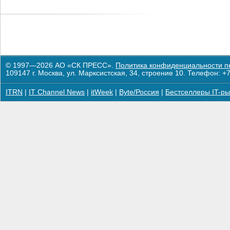
© 1997—2026 АО «СК ПРЕСС».
Политика конфиденциальности п
109147 г. Москва, ул. Марксистская, 34, строение 10. Телефон: +7
ITRN
|
IT Channel News
|
itWeek
|
Byte/Россия
|
Бестселлеры IT-ры