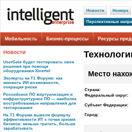
Новости
Номера
Перспективные напр
Мобильность
Бизнес-процессы
Ресурсы пред
Новости
Технологи
UserGate будет тестировать свои
решения при помощи
оборудования Xinertel
Место нахо
Эксперты на Т1 Форуме: как
множить ИИ-возможности,
сокращая риски
Страна:
Российское ПО виртуализации и
Федеральный округ:
инфраструктурное ПО — наиболее
востребованные направления для
Субъект Федерации:
тестирования
Город:
На Т1 Форуме вывели формулу
эффективности ИТ с точки зрения
бизнеса: меньше тратить, больше
зарабатывать