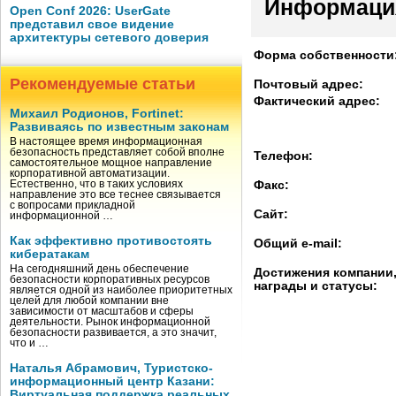
Информаци
Open Conf 2026: UserGate
представил свое видение
архитектуры сетевого доверия
Форма собственности
Рекомендуемые статьи
Почтовый адрес:
Фактический адрес:
Михаил Родионов, Fortinet:
Развиваясь по известным законам
В настоящее время информационная
безопасность представляет собой вполне
Телефон:
самостоятельное мощное направление
корпоративной автоматизации.
Естественно, что в таких условиях
Факс:
направление это все теснее связывается
с вопросами прикладной
Сайт:
информационной …
Как эффективно противостоять
Общий e-mail:
кибератакам
На сегодняшний день обеспечение
Достижения компании
безопасности корпоративных ресурсов
награды и статусы:
является одной из наиболее приоритетных
целей для любой компании вне
зависимости от масштабов и сферы
деятельности. Рынок информационной
безопасности развивается, а это значит,
что и …
Наталья Абрамович, Туристско-
информационный центр Казани:
Виртуальная поддержка реальных