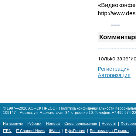
«Видеоконфер
http://www.des
Комментар
Только зареги
Регистрация
Авторизация
© 1997—2026 АО «СК ПРЕСС».
Политика конфиденциальности персональ
109147 г. Москва, ул. Марксистская, 34, строение 10. Телефон: +7 495 974-22
На главную
|
Рубрики
|
Номера
|
Спецпредложения
|
Новости
|
Фотореп
ITRN
|
IT Channel News
|
itWeek
|
Byte/Россия
|
Бестселлеры IT-рынка