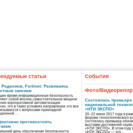
ендуемые статьи
События
Родионов, Fortinet: Развиваясь
Фото/Видеорепор
естным законам
щее время информационная безопасность
ляет собой вполне самостоятельное мощное
Состоялась премьера
ние корпоративной автоматизации.
национальной технол
нно, что в таких условиях направление это все
«НТИ ЭКСПО»
вязывается с вопросами прикладной
ционной …
20–22 июня 2017 года в ра
форума технологического р
состоялась премьера обно
фективно противостоять
выставки достижений науки,
такам
«НТИ ЭКСПО». В этом году 
няшний день обеспечение безопасности
«НТИ ЭКСПО» — это …