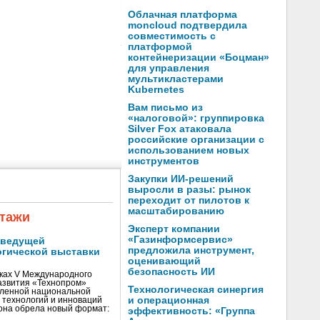
Облачная платформа
moncloud подтвердила
совместимость с
платформой
контейнеризации «Боцман»
для управления
мультикластерами
Kubernetes
Вам письмо из
«налоговой»: группировка
Silver Fox атаковала
российские организации с
использованием новых
инструментов
Закупки ИИ-решений
выросли в разы: рынок
переходит от пилотов к
масштабированию
тажи
Эксперт компании
«Газинформсервис»
 ведущей
предложила инструмент,
огической выставки
оценивающий
безопасность ИИ
мках V Международного
азвития «Технопром»
Технологическая синергия
вленной национальной
и операционная
 технологий и инноваций
она обрела новый формат:
эффективность: «Группа