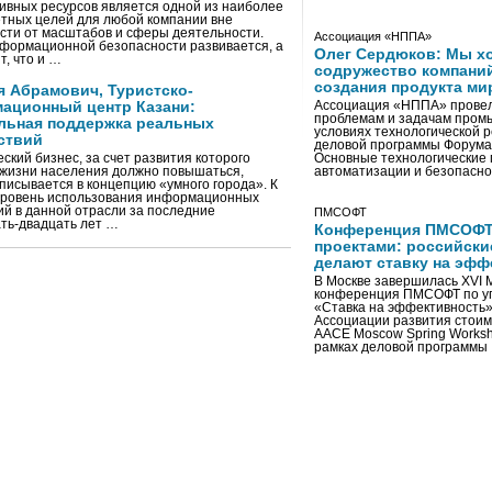
ивных ресурсов является одной из наиболее
тных целей для любой компании вне
сти от масштабов и сферы деятельности.
Ассоциация «НППА»
формационной безопасности развивается, а
Олег Сердюков: Мы х
т, что и …
содружество компаний
создания продукта ми
я Абрамович, Туристско-
ационный центр Казани:
Ассоциация «НППА» провел
проблемам и задачам пром
льная поддержка реальных
условиях технологической 
ствий
деловой программы Форума
ский бизнес, за счет развития которого
Основные технологические
 жизни населения должно повышаться,
автоматизации и безопасн
писывается в концепцию «умного города». К
уровень использования информационных
ий в данной отрасли за последние
ПМСОФТ
ть-двадцать лет …
Конференция ПМСОФТ
проектами: российски
делают ставку на эфф
В Москве завершилась XVI
конференция ПМСОФТ по у
«Ставка на эффективность» 
Ассоциации развития стои
AACE Moscow Spring Worksh
рамках деловой программы