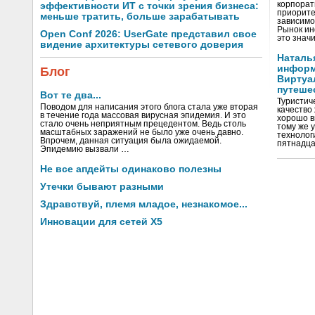
корпорат
эффективности ИТ с точки зрения бизнеса:
приорите
меньше тратить, больше зарабатывать
зависимо
Рынок ин
Open Conf 2026: UserGate представил свое
это значи
видение архитектуры сетевого доверия
Наталь
информ
Блог
Виртуа
путеше
Вот те два...
Туристиче
Поводом для написания этого блога стала уже вторая
качество
в течение года массовая вирусная эпидемия. И это
хорошо в
стало очень неприятным прецедентом. Ведь столь
тому же 
масштабных заражений не было уже очень давно.
технолог
Впрочем, данная ситуация была ожидаемой.
пятнадца
Эпидемию вызвали …
Не все апдейты одинаково полезны
Утечки бывают разными
Здравствуй, племя младое, незнакомое...
Инновации для сетей X5