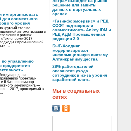
Астра» выводит на рынок
решение для защиты
данных в виртуальных
средах
отим организовать
 для совместного
«Газинформсервис» и РЕД
рового уровня
СОФТ подтвердили
а круглый стол по
совместимость Ankey IDM и
ышленной автоматизации в
РЕД АДМ Промышленная
революции в рамках
редакция 2.0
 «Технопром»-2017.
 подходы к промышленной
ости …
БФТ-Холдинг
модернизировал
информационную систему
Алтайкрайимущества
 по управлению
е предприятия
28% работодателей
ективность
опасаются ухода
 Международная
сотрудников из-за уровня
правлению проектами
заработной платы
и II бизнес-семинар
мостного инжиниринга —
op — 2017, проводимый в
Мы в социальных
 …
сетях