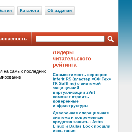
бытия
Каталоги
Об издании
зопасность
Лидеры
читательского
рейтинга
ся на самых последних
Совместимость серверов
рмирование
Inferit RS (кластер «СФ Тех»
ГК Softline) с системой
защищенной
виртуализации zVirt
поможет строить
доверенные
инфраструктуры
Доверенная операционная
система и современные
средства защиты: Astra
Linux и Dallas Lock прошли
испытания