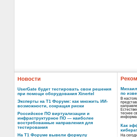
Реком
Новости
Михаил 
UserGate будет тестировать свои решения
по изв
при помощи оборудования Xinertel
В настоя
Эксперты на Т1 Форуме: как множить ИИ-
представ
возможности, сокращая риски
направле
Естестве
Российское ПО виртуализации и
теснее с
информа
инфраструктурное ПО — наиболее
востребованные направления для
Как эф
тестирования
кибера
На Т1 Форуме вывели формулу
На сегод