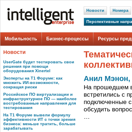
Новости
Номера
Перспективные напр
Мобильность
Бизнес-процессы
Ресурсы пред
Новости
Тематичес
коллектив
UserGate будет тестировать свои
решения при помощи
оборудования Xinertel
Анил Мэнон,
Эксперты на Т1 Форуме: как
множить ИИ-возможности,
На прошедшем в
сокращая риски
встретились с п
Российское ПО виртуализации и
инфраструктурное ПО — наиболее
подключенные с
востребованные направления для
тестирования
обсудить вопрос
На Т1 Форуме вывели формулу
…
эффективности ИТ с точки зрения
бизнеса: меньше тратить, больше
зарабатывать