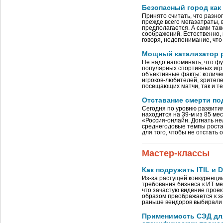
Безопасный город как
Принято считать, что разно
прежде всего мегазатраты, 
предполагается. А сами так
соображений. Естественно, 
говоря, недопонимание, что
Мощный катализатор 
Не надо напоминать, что ф
популярных спортивных игр 
объективные факты: количе
игроков-любителей, зрителе
посещающих матчи, так и те
Отставание смерти по
Сегодня по уровню развити
находится на 39-м из 85 мес
«Россия-онлайн. Догнать не
среднегодовые темпы рост
для того, чтобы не отстать
Мастер-классы
Как подружить ITIL и 
Из-за растущей конкуренции
требования бизнеса к ИТ м
что зачастую видение проек
образом преображается к з
раньше вендоров выбирали 
Применимость СЭД дл