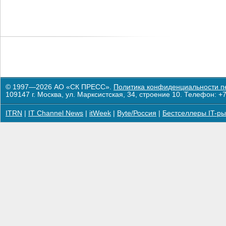
© 1997—2026 АО «СК ПРЕСС».
Политика конфиденциальности п
109147 г. Москва, ул. Марксистская, 34, строение 10. Телефон: +7
ITRN
|
IT Channel News
|
itWeek
|
Byte/Россия
|
Бестселлеры IT-ры