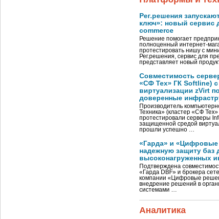
Рег.решения запускают
ключ»: новый сервис д
commerce
Решение помогает предпри
полноценный интернет-мага
протестировать нишу с ми
Рег.решения, сервис для пр
представляет новый продук
Совместимость серверо
«СФ Тех» ГК Softline)
виртуализации zVirt п
доверенные инфрастр
Производитель компьютерн
Техника» (кластер «СФ Тех» Г
протестировали серверы Inf
защищенной средой виртуал
прошли успешно …
«Гарда» и «Цифровые
надежную защиту баз 
высоконагруженных и
Подтверждена совместимос
«Гарда DBF» и брокера сетев
компании «Цифровые решен
внедрение решений в орган
системами …
Аналитика