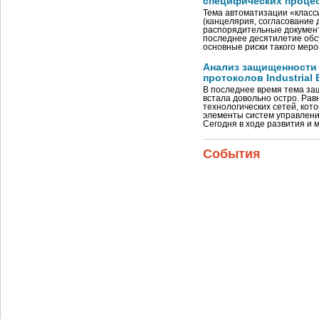
специфических проце
Тема автоматизации «класс
(канцелярия, согласование 
распорядительные документы
последнее десятилетие обсу
основные риски такого мер
Анализ защищенност
протоколов Industrial 
В последнее время тема з
встала довольно остро. Рав
технологических сетей, ко
элементы систем управлени
Сегодня в ходе развития 
События