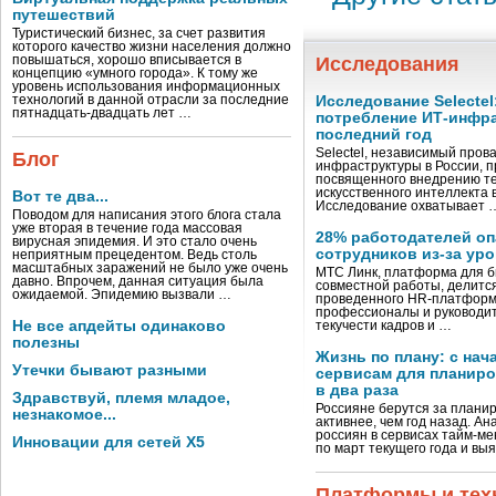
путешествий
Туристический бизнес, за счет развития
которого качество жизни населения должно
повышаться, хорошо вписывается в
Исследования
концепцию «умного города». К тому же
уровень использования информационных
технологий в данной отрасли за последние
Исследование Selectel
пятнадцать-двадцать лет …
потребление ИТ-инфра
последний год
Selectel, независимый пров
Блог
инфраструктуры в России, п
посвященного внедрению те
искусственного интеллекта 
Вот те два...
Исследование охватывает 
Поводом для написания этого блога стала
уже вторая в течение года массовая
28% работодателей оп
вирусная эпидемия. И это стало очень
сотрудников из-за ур
неприятным прецедентом. Ведь столь
масштабных заражений не было уже очень
МТС Линк, платформа для б
давно. Впрочем, данная ситуация была
совместной работы, делитс
ожидаемой. Эпидемию вызвали …
проведенного HR-платформой
профессионалы и руководи
Не все апдейты одинаково
текучести кадров и …
полезны
Жизнь по плану: с нач
Утечки бывают разными
сервисам для планиро
в два раза
Здравствуй, племя младое,
Россияне берутся за плани
незнакомое...
активнее, чем год назад. Ан
россиян в сервисах тайм-м
Инновации для сетей X5
по март текущего года и выя
Платформы и тех