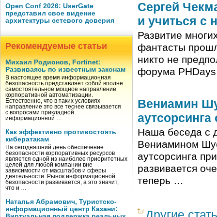
Сергей Чекма
Open Conf 2026: UserGate
представил свое видение
и учиться с 
архитектуры сетевого доверия
Развитие многих
Рекомендуемые статьи
фантасты прошло
никто не предпо
Михаил Родионов, Fortinet:
Развиваясь по известным законам
форума PHDays,
В настоящее время информационная
безопасность представляет собой вполне
самостоятельное мощное направление
корпоративной автоматизации.
Вениамин Шу
Естественно, что в таких условиях
направление это все теснее связывается
с вопросами прикладной
аутсорсинга
информационной …
Наша беседа с 
Как эффективно противостоять
кибератакам
Вениамином Шус
На сегодняшний день обеспечение
безопасности корпоративных ресурсов
аутсорсинга при
является одной из наиболее приоритетных
целей для любой компании вне
развивается оч
зависимости от масштабов и сферы
деятельности. Рынок информационной
теперь …
безопасности развивается, а это значит,
что и …
Наталья Абрамович, Туристско-
информационный центр Казани:
Другие стат
Виртуальная поддержка реальных