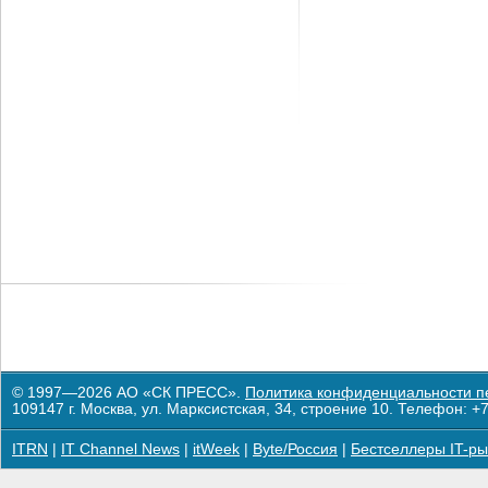
© 1997—2026 АО «СК ПРЕСС».
Политика конфиденциальности п
109147 г. Москва, ул. Марксистская, 34, строение 10. Телефон: +7
ITRN
|
IT Channel News
|
itWeek
|
Byte/Россия
|
Бестселлеры IT-ры