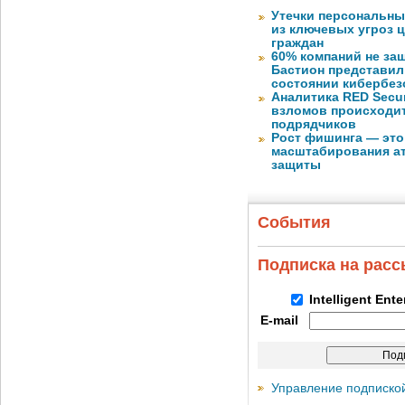
Утечки персональны
из ключевых угроз 
граждан
60% компаний не за
Бастион представил
состоянии кибербез
Аналитика RED Secur
взломов происходит
подрядчиков
Рост фишинга — это
масштабирования ат
защиты
События
Подписка на рас
Intelligent Ent
E-mail
Управление подписко