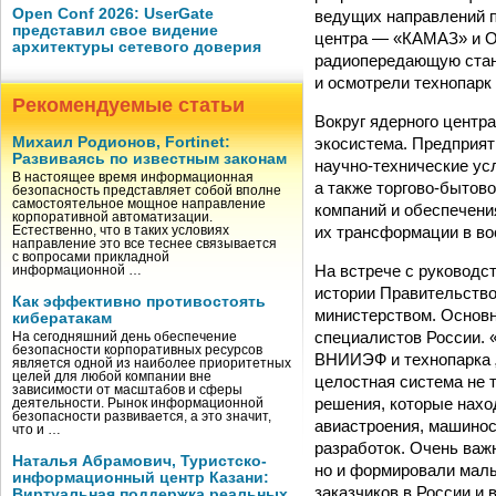
Open Conf 2026: UserGate
ведущих направлений п
представил свое видение
центра — «КАМАЗ» и О
архитектуры сетевого доверия
радиопередающую стан
и осмотрели технопарк
Рекомендуемые статьи
Вокруг ядерного центр
экосистема. Предприят
Михаил Родионов, Fortinet:
Развиваясь по известным законам
научно-технические ус
В настоящее время информационная
а также торгово-бытов
безопасность представляет собой вполне
самостоятельное мощное направление
компаний и обеспечен
корпоративной автоматизации.
их трансформации в во
Естественно, что в таких условиях
направление это все теснее связывается
с вопросами прикладной
На встрече с руковод
информационной …
истории Правительство
Как эффективно противостоять
министерством. Основн
кибератакам
специалистов России. 
На сегодняшний день обеспечение
безопасности корпоративных ресурсов
ВНИИЭФ и технопарка „
является одной из наиболее приоритетных
целей для любой компании вне
целостная система не 
зависимости от масштабов и сферы
решения, которые нахо
деятельности. Рынок информационной
безопасности развивается, а это значит,
авиастроения, машинос
что и …
разработок. Очень важ
Наталья Абрамович, Туристско-
но и формировали малы
информационный центр Казани:
заказчиков в России и 
Виртуальная поддержка реальных