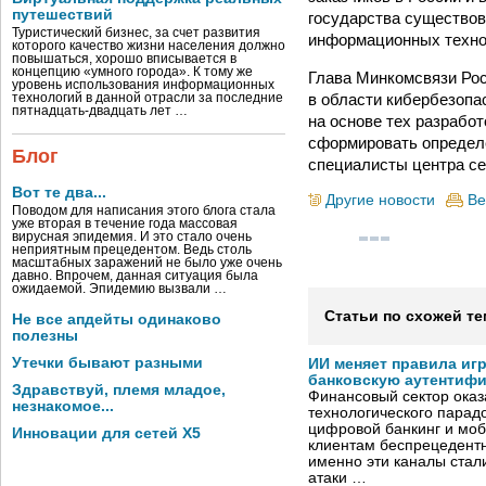
путешествий
государства существов
Туристический бизнес, за счет развития
информационных техно
которого качество жизни населения должно
повышаться, хорошо вписывается в
концепцию «умного города». К тому же
Глава Минкомсвязи Рос
уровень использования информационных
в области кибербезопа
технологий в данной отрасли за последние
пятнадцать-двадцать лет …
на основе тех разрабо
сформировать определе
Блог
специалисты центра се
Вот те два...
Другие новости
Ве
Поводом для написания этого блога стала
уже вторая в течение года массовая
вирусная эпидемия. И это стало очень
неприятным прецедентом. Ведь столь
масштабных заражений не было уже очень
давно. Впрочем, данная ситуация была
ожидаемой. Эпидемию вызвали …
Статьи по схожей те
Не все апдейты одинаково
полезны
Утечки бывают разными
ИИ меняет правила иг
банковскую аутентиф
Здравствуй, племя младое,
Финансовый сектор оказ
незнакомое...
технологического парадо
цифровой банкинг и мо
Инновации для сетей X5
клиентам беспрецедентн
именно эти каналы стал
атаки …