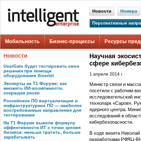
Новости
Номера
Перспективные напр
Мобильность
Бизнес-процессы
Ресурсы пред
Новости
Научная экосис
сфере кибербез
UserGate будет тестировать свои
решения при помощи
1 апреля 2014 г.
оборудования Xinertel
Эксперты на Т1 Форуме: как
Министр связи и масс
множить ИИ-возможности,
посетили с рабочим ви
сокращая риски
исследовательский ин
Российское ПО виртуализации и
технопарк «Саров». Ру
инфраструктурное ПО — наиболее
ядерного центра. Мини
востребованные направления для
тестирования
исследований в област
кибербезопасности.
На Т1 Форуме вывели формулу
эффективности ИТ с точки зрения
бизнеса: меньше тратить, больше
В ходе визита Николай
зарабатывать
разработками РФЯЦ-ВН