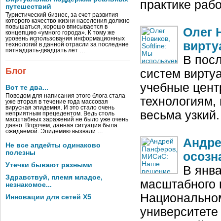
практике рабо
путешествий
Туристический бизнес, за счет развития
которого качество жизни населения должно
повышаться, хорошо вписывается в
Олег 
концепцию «умного города». К тому же
уровень использования информационных
вирту
технологий в данной отрасли за последние
пятнадцать-двадцать лет …
В пос
Блог
систем вирту
учебные цент
Вот те два...
Поводом для написания этого блога стала
технологиям, 
уже вторая в течение года массовая
вирусная эпидемия. И это стало очень
весьма узкий
неприятным прецедентом. Ведь столь
масштабных заражений не было уже очень
давно. Впрочем, данная ситуация была
ожидаемой. Эпидемию вызвали …
Андре
Не все апдейты одинаково
полезны
осозн
Утечки бывают разными
В янва
Здравствуй, племя младое,
масштабного 
незнакомое...
Национальном
Инновации для сетей X5
университете