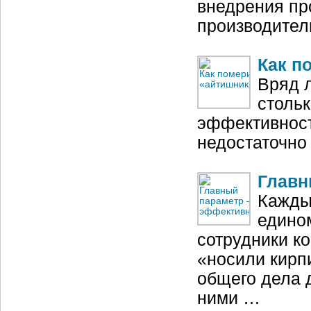
внедрения пр
производител
Как п
Вряд л
столь
эффективности
недостаточно 
Главн
Каждый
едино
сотрудники к
«носили кирп
общего дела д
ними …