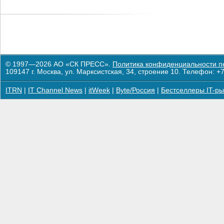
© 1997—2026 АО «СК ПРЕСС».
Политика конфиденциальности п
109147 г. Москва, ул. Марксистская, 34, строение 10. Телефон: +7
ITRN
|
IT Channel News
|
itWeek
|
Byte/Россия
|
Бестселлеры IT-ры