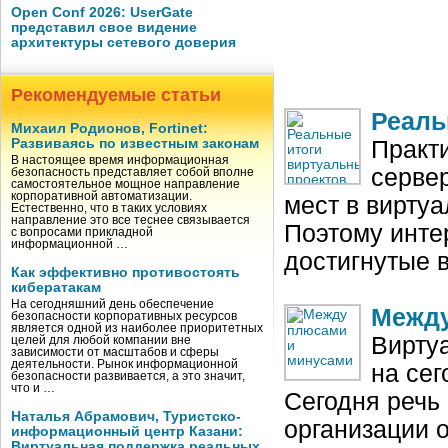
Open Conf 2026: UserGate
представил свое видение
архитектуры сетевого доверия
Рекомендуемые статьи
Реаль
Михаил Родионов, Fortinet:
Развиваясь по известным законам
Практ
В настоящее время информационная
сервер
безопасность представляет собой вполне
самостоятельное мощное направление
корпоративной автоматизации.
мест в вирту
Естественно, что в таких условиях
направление это все теснее связывается
Поэтому инте
с вопросами прикладной
информационной …
достигнутые 
Как эффективно противостоять
кибератакам
На сегодняшний день обеспечение
Между
безопасности корпоративных ресурсов
является одной из наиболее приоритетных
Вирту
целей для любой компании вне
зависимости от масштабов и сферы
деятельности. Рынок информационной
на сег
безопасности развивается, а это значит,
что и …
Сегодня речь
Наталья Абрамович, Туристско-
организации 
информационный центр Казани:
Виртуальная поддержка реальных