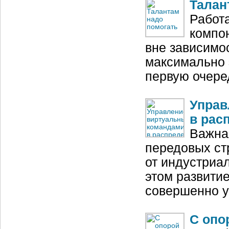
Талан
Работ
компо
вне зависимо
максимально 
первую очере
Управ
в рас
Важна
передовых ст
от индустриа
этом развити
совершенно у
С опо