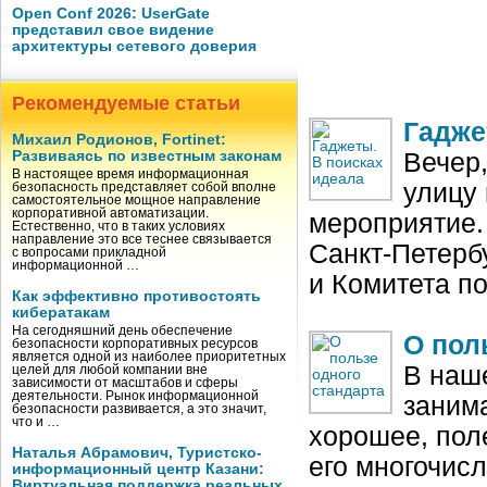
Open Conf 2026: UserGate
представил свое видение
архитектуры сетевого доверия
Рекомендуемые статьи
Гадже
Михаил Родионов, Fortinet:
Развиваясь по известным законам
Вечер
В настоящее время информационная
улицу 
безопасность представляет собой вполне
самостоятельное мощное направление
корпоративной автоматизации.
мероприятие.
Естественно, что в таких условиях
направление это все теснее связывается
Санкт-Петерб
с вопросами прикладной
информационной …
и Комитета п
Как эффективно противостоять
кибератакам
На сегодняшний день обеспечение
О пол
безопасности корпоративных ресурсов
является одной из наиболее приоритетных
В наше
целей для любой компании вне
зависимости от масштабов и сферы
деятельности. Рынок информационной
занима
безопасности развивается, а это значит,
что и …
хорошее, поле
Наталья Абрамович, Туристско-
его многочис
информационный центр Казани:
Виртуальная поддержка реальных