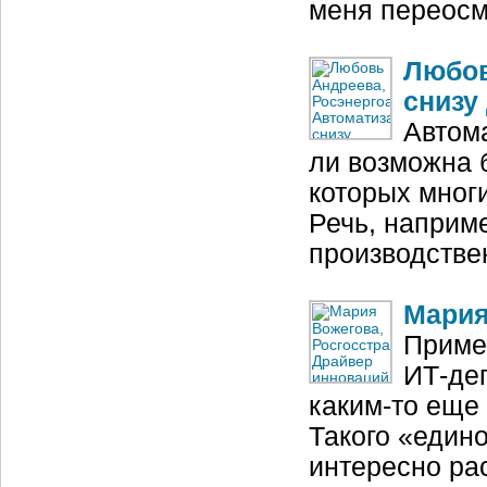
меня переос
Любов
снизу
Автома
ли возможна б
которых мног
Речь, наприм
производстве
Мария
Пример
ИТ‑де
каким‑то еще 
Такого «един
интересно ра