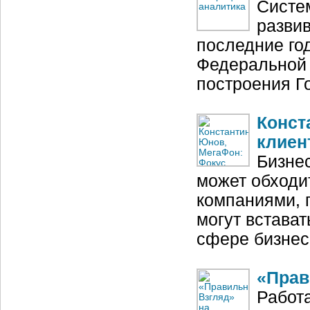
Систе
развив
последние го
Федеральной 
построения Г
Конст
клиен
Бизнес
может обходи
компаниями, 
могут встава
сфере бизнес
«Прав
Работ