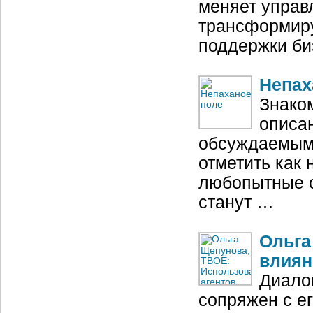
меняет управ
трансформиру
поддержки би
Непах
Знаком
описа
обсуждаемыми
отметить как 
любопытные о
станут …
Ольга
влиян
Диалог
сопряжен с е