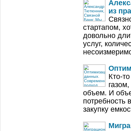
Алекс
из пр
Связн
стартапом, х
довольно дли
услуг, количе
несоизмеримо
Оптим
Кто‑то
газом
объем. И объ
потребность 
закупку емко
Мигра