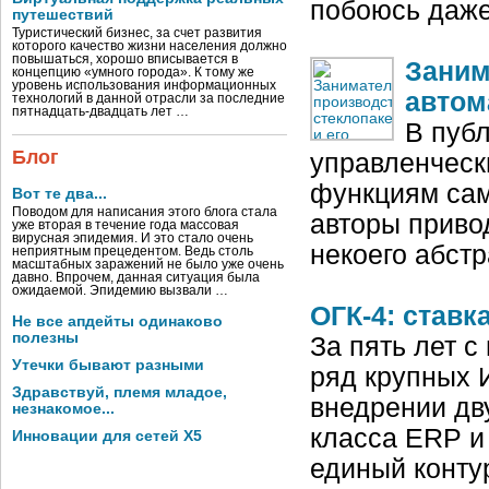
побоюсь даже
путешествий
Туристический бизнес, за счет развития
которого качество жизни населения должно
повышаться, хорошо вписывается в
Заним
концепцию «умного города». К тому же
уровень использования информационных
автом
технологий в данной отрасли за последние
пятнадцать-двадцать лет …
В пуб
Блог
управленческ
функциям сам
Вот те два...
Поводом для написания этого блога стала
авторы приво
уже вторая в течение года массовая
вирусная эпидемия. И это стало очень
некоего абстр
неприятным прецедентом. Ведь столь
масштабных заражений не было уже очень
давно. Впрочем, данная ситуация была
ожидаемой. Эпидемию вызвали …
ОГК-4: став
Не все апдейты одинаково
полезны
За пять лет 
Утечки бывают разными
ряд крупных И
Здравствуй, племя младое,
внедрении дв
незнакомое...
класса ERP и
Инновации для сетей X5
единый конту