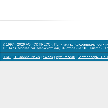
© 1997—2026 АО «СК ПРЕСС».
Политика конфиденциальности п
109147 г. Москва, ул. Марксистская, 34, строение 10. Телефон: +7
ITRN
|
IT Channel News
|
itWeek
|
Byte/Россия
|
Бестселлеры IT-ры