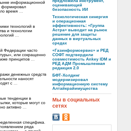
предложила инструмент,
 рынке информационной
оценивающий
ок формировал
безопасность ИИ
ыло время …
Технологическая синергия
и операционная
эффективность: «Группа
ними технологий в
Астра» выводит на рынок
ства и технологии
решение для защиты
нологий …
данных в виртуальных
средах
ой Федерации часто
«Газинформсервис» и РЕД
туры», или сокращенно
СОФТ подтвердили
также принципов …
совместимость Ankey IDM и
РЕД АДМ Промышленная
редакция 2.0
кражи денежных средств
БФТ-Холдинг
ельности наносят
модернизировал
ходят с …
информационную систему
Алтайкрайимущества
ные тенденции в
Мы в социальных
сылки, которые могут со
сетях
нно активно …
ределенная специфика.
 появлением ряда