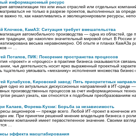
лый информационный ресурс
рия автоматизации тех или иных отраслей или отдельных компани
матриваться не только в разрезе проектов, выполненных за опред
е важно то, как накапливались и эволюционировали ресурсы, неп
й Клочков, КамАЗ: Ситуация требует вмешательства
матизация автомобильного производства — одна из областей, где
ие традиции, где накоплен значительный мировой опыт. В России э
матизирована весьма неравномерно. Об опыте и планах КамАЗа р
чков — …
гей Потапов, ПИК: Покорение пространства процессов
тия «проект» и «процесс» в практике бизнеса оказываются связаны
ании, чья деятельность носит ярко выраженный проектный характ
ь тщательно увязывать «механику» исполнения множества бизнес
гей Кулабухов, Кировский завод: Пять приоритетных направл
дня одно из актуальных дискуссионных направлений в ИТ‑среде 
вных производственных процессов за счет информационных технолог
rprise решил узнать, как относятся к подобным преобразованиям н
ри Калаев, Форема-Кухни: Борьба за независимость
ресы акционеров — прежде всего. Любой ИТ-проект в конечном ит
ден им. При принятии решений мнение владельцев бизнеса о роли
влении компанией имеет первостепенное значение. Своими взгля
ится …
нсы эффекта масштабирования