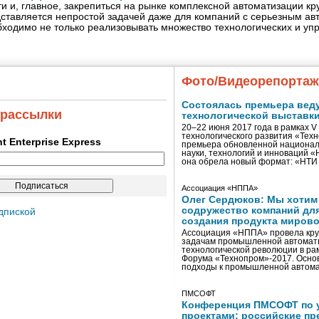
и и, главное, закрепиться на рынке комплексной автоматизации к
ставляется непростой задачей даже для компаний с серьезным ав
ходимо не только реализовывать множество технологических и уп
Фото/Видеорепорта
Состоялась премьера вед
 рассылки
технологической выставк
20–22 июня 2017 года в рамках 
технологического развития «Тех
ent Enterprise Express
премьера обновленной национал
науки, технологий и инноваций 
она обрела новый формат: «НТ
Ассоциация «НППА»
Олег Сердюков: Мы хотим
содружество компаний дл
дпиской
создания продукта мирово
Ассоциация «НППА» провела кру
задачам промышленной автомати
технологической революции в ра
Форума «Технопром»-2017. Осно
подходы к промышленной автома
ПМСОФТ
Конференция ПМСОФТ по 
проектами: российские пр