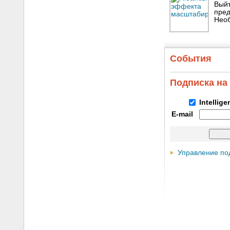
Выйт
пред
Необ
События
Подписка на
Intellig
E-mail
Управление по