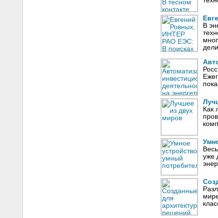
техн
Евг
В эн
техн
мног
дели
Авт
Росс
Ежег
пока
Луч
Как 
пров
комп
Умн
Весь
уже 
энер
Соз
Разл
мире
клас