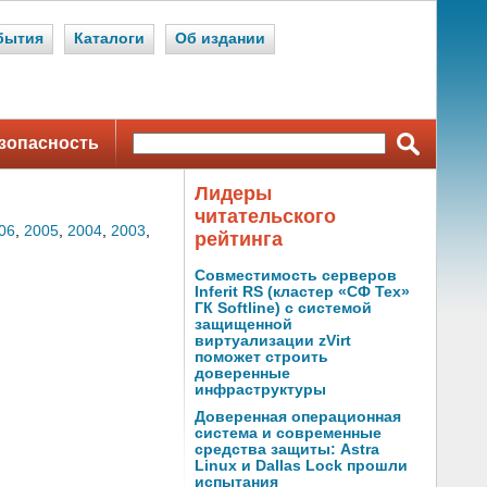
бытия
Каталоги
Об издании
зопасность
Лидеры
читательского
06
,
2005
,
2004
,
2003
,
рейтинга
Совместимость серверов
Inferit RS (кластер «СФ Тех»
ГК Softline) с системой
защищенной
виртуализации zVirt
поможет строить
доверенные
инфраструктуры
Доверенная операционная
система и современные
средства защиты: Astra
Linux и Dallas Lock прошли
испытания