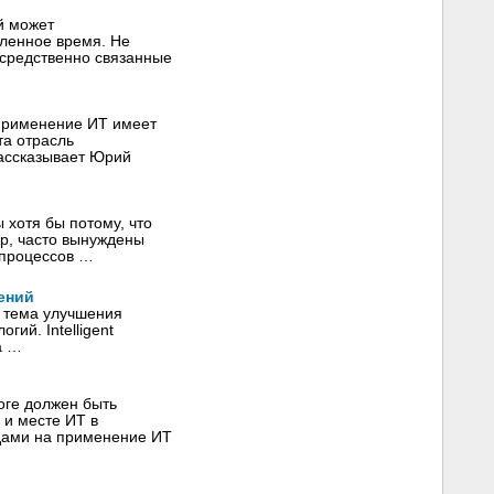
й может
еленное время. Не
осредственно связанные
 применение ИТ имеет
та отрасль
ассказывает Юрий
 хотя бы потому, что
ер, часто вынуждены
‑процессов …
ений
— тема улучшения
ий. Intelligent
а …
оге должен быть
 и месте ИТ в
дами на применение ИТ