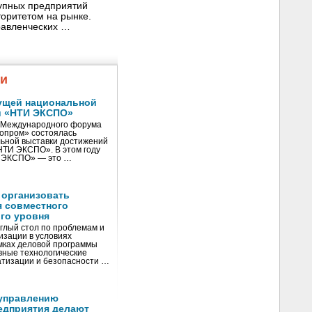
рупных предприятий
торитетом на рынке.
равленческих …
жи
ущей национальной
и «НТИ ЭКСПО»
V Международного форума
нопром» состоялась
ьной выставки достижений
«НТИ ЭКСПО». В этом году
И ЭКСПО» — это …
 организовать
я совместного
го уровня
глый стол по проблемам и
зации в условиях
мках деловой программы
вные технологические
тизации и безопасности …
управлению
едприятия делают