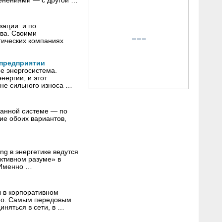
менениями — с другой …
зации: и по
тва. Своими
тических компаниях
 предприятии
е энергосистема.
нергии, и этот
оне сильного износа …
ванной системе — по
ие обоих вариантов,
ng в энергетике ведутся
ективном разуме» в
 Именно …
ы в корпоративном
нно. Самым передовым
иняться в сети, в …