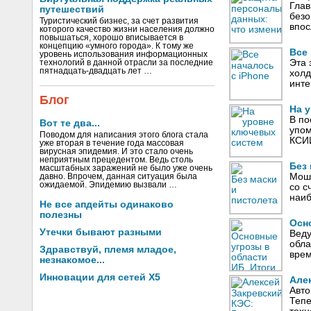
Глав
путешествий
безо
Туристический бизнес, за счет развития
впос
которого качество жизни населения должно
повышаться, хорошо вписывается в
концепцию «умного города». К тому же
Все 
уровень использования информационных
Эта 
технологий в данной отрасли за последние
пятнадцать-двадцать лет …
холд
инте
Блог
На 
В по
Вот те два...
упом
Поводом для написания этого блога стала
КСИИ
уже вторая в течение года массовая
вирусная эпидемия. И это стало очень
неприятным прецедентом. Ведь столь
Без 
масштабных заражений не было уже очень
Моше
давно. Впрочем, данная ситуация была
ожидаемой. Эпидемию вызвали …
со с
наиб
Не все апдейты одинаково
полезны
Осн
Утечки бывают разными
Веду
обла
Здравствуй, племя младое,
врем
незнакомое...
Инновации для сетей X5
Алек
Авто
Тепе