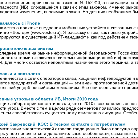
ное изменение произошло не в законе № 152‑ФЗ, а в ситуации на
пасности (ИБ), сложившейся в связи с этим законом. Именно рын
ледствии изменения, вносимые в закон. Но для них необходимо б
началось с iPhone
заметка о практике внедрения мобильных устройств и связанных с 
инге «Вестер» (www.vester.ru). Я расскажу о том, как новые устрой
грируются в существующий ИТ-ландшафт и как под действием тех
уровне ключевых систем
следнее время на рынке информационной безопасности Российск
инается термин «ключевые системы информационной инфраструк
. Для многих остается непонятным назначение этого термина, а 
маски и пистолета
нничество в сетях операторов связи, хищения нефтепродуктов и 
четов предприятий и организаций — эти виды противоправной деят
ольший ущерб российским компаниям. Все они очень часто проис
овные угрозы в области ИБ, Итоги 2010 года
щие лаборатории констатировали, что в 2010 г. сохранялись основ
сти угроз. Вместе с тем в целом ряде сегментов появились предпо
енем способствовать существенному изменению ситуации. Особе
сей Закревский, КЭС: В тесном контакте с потребителем
матизации энергетической отрасли традиционно была присуща оп
рь у нее появляются и дополнительные особенности, связанные с