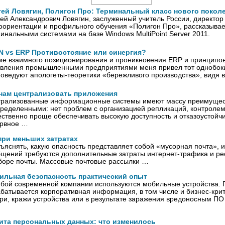
гей Ловягин, Полигон Про: Терминальный класс нового покол
ей Александрович Ловягин, заслуженный учитель России, директор
ориентации и профильного обучения «Полигон Про», рассказывае
инальными системами на базе Windows MultiPoint Server 2011.
N vs ERP Противостояние или синергия?
ме взаимного позиционирования и проникновения ERP и принципо
вления промышленными предприятиями меня привел тот однобоки
оведуют апологеты-теоретики «бережливого производства», видя 
 нам централизовать приложения
трализованные информационные системы имеют массу преимущес
ределенными: нет проблем с организацией репликаций, контролем
ственно проще обеспечивать высокую доступность и отказоустойчи
ервное …
при меньших затратах
ъяснять, какую опасность представляет собой «мусорная почта», 
щений требуются дополнительные затраты интернет-трафика и рес
зборе почты. Массовые почтовые рассылки …
ильная безопасность практический опыт
бой современной компании используются мобильные устройства. 
батывается корпоративная информация, в том числе и бизнес-крит
ри, кражи устройства или в результате заражения вредоносным П
ита персональных данных: что изменилось