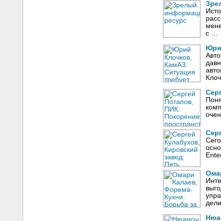
Зре
Исто
расс
мене
с …
Юри
Авто
давн
авто
Кло
Сер
Поня
комп
очен
Сер
Сего
осно
Ente
Ома
Инте
выго
упра
дел
Нюа