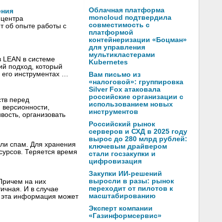
Облачная платформа
ения
moncloud подтвердила
 центра
совместимость с
т об опыте работы с
платформой
контейнеризации «Боцман»
для управления
мультикластерами
в LEAN в системе
Kubernetes
й подход, который
в его инструментах …
Вам письмо из
«налоговой»: группировка
Silver Fox атаковала
российские организации с
тв перед
использованием новых
 версионности,
инструментов
вость, организовать
Российский рынок
серверов и СХД в 2025 году
вырос до 280 млрд рублей:
или спам. Для хранения
ключевым драйвером
урсов. Теряется время
стали госзакупки и
цифровизация
Закупки ИИ-решений
выросли в разы: рынок
Причем на них
переходит от пилотов к
ичная. И в случае
масштабированию
О эта информация может
Эксперт компании
«Газинформсервис»