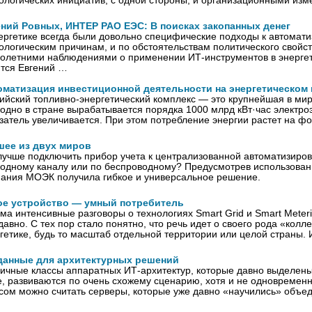
ологических инициатив, с одной стороны, и организационными из
ений Ровных, ИНТЕР РАО ЕЭС: В поисках закопанных денег
ергетике всегда были довольно специфические подходы к автомати
ологическим причинам, и по обстоятельствам политического свойс
олетними наблюдениями о применении ИТ-инструментов в энерге
тся Евгений …
оматизация инвестиционной деятельности на энергетическом
ийский топливно-энергетический комплекс — это крупнейшая в мир
одно в стране вырабатывается порядка 1000 млрд кВт·час электроэ
затель увеличивается. При этом потребление энергии растет на ф
шее из двух миров
лучше подключить прибор учета к централизованной автоматизиро
одному каналу или по беспроводному? Предусмотрев использован
ания МОЭК получила гибкое и универсальное решение.
ое устройство — умный потребитель
ма интенсивные разговоры о технологиях Smart Grid и Smart Meteri
давно. С тех пор стало понятно, что речь идет о своего рода «колл
гетике, будь то масштаб отдельной территории или целой страны.
данные для архитектурных решений
ичные классы аппаратных ИТ-архитектур, которые давно выделен
, развиваются по очень схожему сценарию, хотя и не одновреме
сом можно считать серверы, которые уже давно «научились» объед