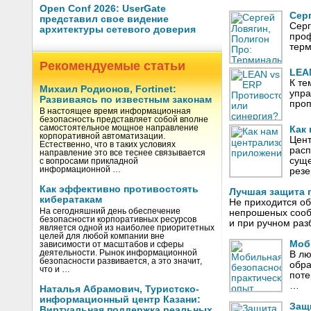
Open Conf 2026: UserGate
Сер
представил свое видение
Серг
архитектуры сетевого доверия
проф
терм
Рекомендуемые статьи
LEA
К те
Михаил Родионов, Fortinet:
упра
Развиваясь по известным законам
проп
В настоящее время информационная
безопасность представляет собой вполне
самостоятельное мощное направление
Как
корпоративной автоматизации.
Цен
Естественно, что в таких условиях
расп
направление это все теснее связывается
суще
с вопросами прикладной
информационной …
рез
Как эффективно противостоять
Лучшая защита 
кибератакам
Не приходится об
На сегодняшний день обеспечение
непрошеных сооб
безопасности корпоративных ресурсов
и при ручном ра
является одной из наиболее приоритетных
целей для любой компании вне
Моб
зависимости от масштабов и сферы
деятельности. Рынок информационной
В лю
безопасности развивается, а это значит,
обра
что и …
поте
…
Наталья Абрамович, Туристско-
информационный центр Казани:
Защ
Виртуальная поддержка реальных