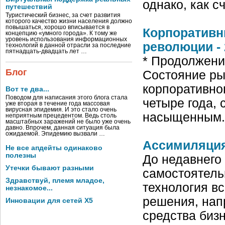
однако, как 
путешествий
Туристический бизнес, за счет развития
которого качество жизни населения должно
повышаться, хорошо вписывается в
Корпоративн
концепцию «умного города». К тому же
уровень использования информационных
революции - 
технологий в данной отрасли за последние
пятнадцать-двадцать лет …
* Продолжение
Блог
Состояние ры
корпоративно
Вот те два...
Поводом для написания этого блога стала
четыре года,
уже вторая в течение года массовая
вирусная эпидемия. И это стало очень
насыщенным. 
неприятным прецедентом. Ведь столь
масштабных заражений не было уже очень
давно. Впрочем, данная ситуация была
ожидаемой. Эпидемию вызвали …
Ассимиляция
Не все апдейты одинаково
полезны
До недавнего
Утечки бывают разными
самостоятель
Здравствуй, племя младое,
технология в
незнакомое...
решения, нап
Инновации для сетей X5
средства биз