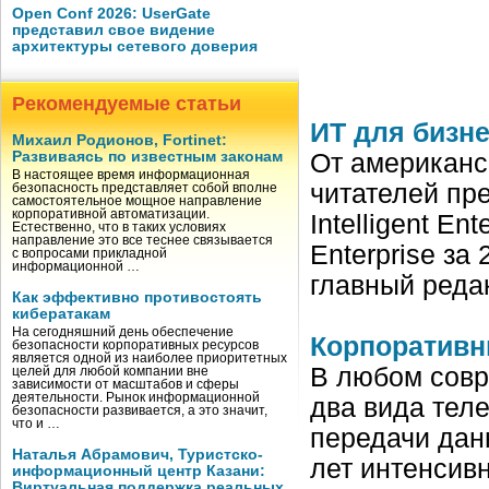
Open Conf 2026: UserGate
представил свое видение
архитектуры сетевого доверия
Рекомендуемые статьи
ИТ для бизне
Михаил Родионов, Fortinet:
Развиваясь по известным законам
От американск
В настоящее время информационная
читателей пр
безопасность представляет собой вполне
самостоятельное мощное направление
корпоративной автоматизации.
Intelligent En
Естественно, что в таких условиях
направление это все теснее связывается
Enterprise за
с вопросами прикладной
информационной …
главный реда
Как эффективно противостоять
кибератакам
На сегодняшний день обеспечение
Корпоративн
безопасности корпоративных ресурсов
является одной из наиболее приоритетных
В любом совр
целей для любой компании вне
зависимости от масштабов и сферы
деятельности. Рынок информационной
два вида тел
безопасности развивается, а это значит,
что и …
передачи дан
Наталья Абрамович, Туристско-
лет интенсив
информационный центр Казани:
Виртуальная поддержка реальных