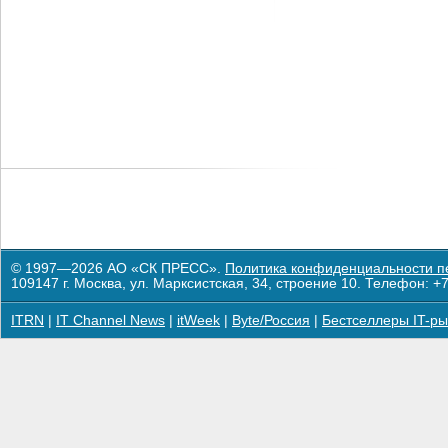
© 1997—2026 АО «СК ПРЕСС».
Политика конфиденциальности п
109147 г. Москва, ул. Марксистская, 34, строение 10. Телефон: +7
ITRN
|
IT Channel News
|
itWeek
|
Byte/Россия
|
Бестселлеры IT-ры