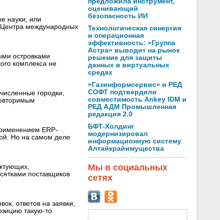
предложила инструмент,
оценивающий
безопасность ИИ
е науки, или
е Центра международных
Технологическая синергия
и операционная
эффективность: «Группа
Астра» выводит на рынок
ыми островками
решение для защиты
ого комплекса не
данных в виртуальных
средах
«Газинформсервис» и РЕД
СОФТ подтвердили
численные городки,
совместимость Ankey IDM и
повторимым
РЕД АДМ Промышленная
редакция 2.0
БФТ-Холдинг
 применением ERP-
модернизировал
ой. Но на самом деле
информационную систему
Алтайкрайимущества
Мы в социальных
ектующих,
есятками поставщиков
сетях
ок, ответов на заявки,
озицию такую-то