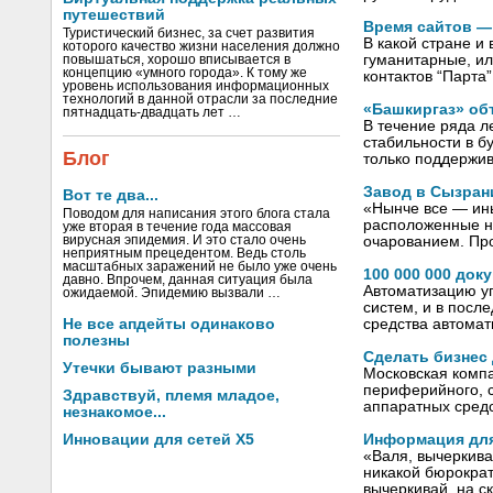
путешествий
Время сайтов —
Туристический бизнес, за счет развития
В какой стране и
которого качество жизни населения должно
гуманитарные, ил
повышаться, хорошо вписывается в
концепцию «умного города». К тому же
контактов “Парта”
уровень использования информационных
технологий в данной отрасли за последние
«Башкиргаз» об
пятнадцать-двадцать лет …
В течение ряда л
стабильности в б
Блог
только поддержив
Завод в Сызран
Вот те два...
«Нынче все — ин
Поводом для написания этого блога стала
расположенные н
уже вторая в течение года массовая
вирусная эпидемия. И это стало очень
очарованием. Пр
неприятным прецедентом. Ведь столь
масштабных заражений не было уже очень
100 000 000 док
давно. Впрочем, данная ситуация была
Автоматизацию уп
ожидаемой. Эпидемию вызвали …
систем, и в посл
Не все апдейты одинаково
средства автомат
полезны
Сделать бизнес
Утечки бывают разными
Московская компа
периферийного, с
Здравствуй, племя младое,
аппаратных средс
незнакомое...
Инновации для сетей X5
Информация для
«Валя, вычеркива
никакой бюрократ
вычеркивай, на с