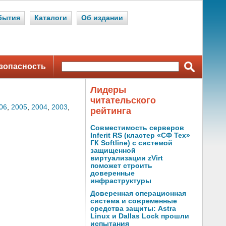
бытия
Каталоги
Об издании
зопасность
Лидеры
читательского
06
,
2005
,
2004
,
2003
,
рейтинга
Совместимость серверов
Inferit RS (кластер «СФ Тех»
ГК Softline) с системой
защищенной
виртуализации zVirt
поможет строить
доверенные
инфраструктуры
Доверенная операционная
система и современные
средства защиты: Astra
Linux и Dallas Lock прошли
испытания