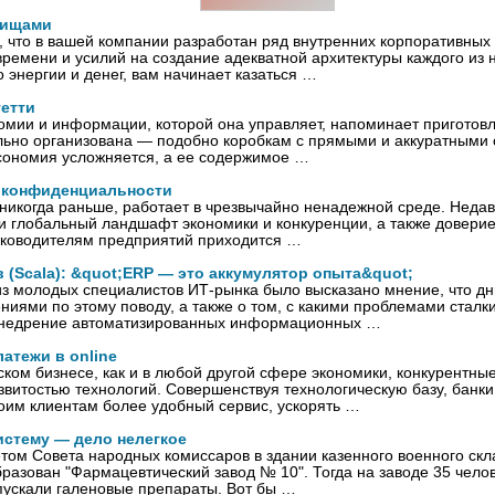
вищами
, что в вашей компании разработан ряд внутренних корпоративных
времени и усилий на создание адекватной архитектуры каждого из н
о энергии и денег, вам начинает казаться …
гетти
мии и информации, которой она управляет, напоминает приготовл
льно организована — подобно коробкам с прямыми и аккуратными 
сономия усложняется, а ее содержимое …
 конфиденциальности
 никогда раньше, работает в чрезвычайно ненадежной среде. Нед
и глобальный ландшафт экономики и конкуренции, а также довери
уководителям предприятий приходится …
(Scala): &quot;ERP — это аккумулятор опыта&quot;
з молодых специалистов ИТ-рынка было высказано мнение, что дн
иями по этому поводу, а также о том, с какими проблемами сталки
недрение автоматизированных информационных …
атежи в online
ском бизнесе, как и в любой другой сфере экономики, конкурентн
витостью технологий. Совершенствуя технологическую базу, банк
оим клиентам более удобный сервис, ускорять …
истему — дело нелегкое
етом Совета народных комиссаров в здании казенного военного ск
разован "Фармацевтический завод № 10". Тогда на заводе 35 чело
пускали галеновые препараты. Вот бы …