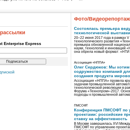
Фото/Видеорепорта
Состоялась премьера вед
 рассылки
технологической выставк
20–22 июня 2017 года в рамках 
технологического развития «Тех
ent Enterprise Express
премьера обновленной национал
науки, технологий и инноваций 
она обрела новый формат: «НТ
Ассоциация «НППА»
Олег Сердюков: Мы хотим
содружество компаний дл
дпиской
создания продукта мирово
Ассоциация «НППА» провела кру
задачам промышленной автомати
технологической революции в ра
Форума «Технопром»-2017. Осно
подходы к промышленной автома
ПМСОФТ
Конференция ПМСОФТ по 
проектами: российские пр
ставку на эффективность
В Москве завершилась XVI Межд
ПМСОФТ по управлению проекта