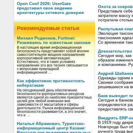
Open Conf 2026: UserGate
Охота за сокро
представил свое видение
Представьте себе
архитектуры сетевого доверия
затратили массу 
потратили стольк
Рекомендуемые статьи
Распутывая спа
Эволюция таксоно
таксономия идеа
Михаил Родионов, Fortinet:
Со временем так
Развиваясь по известным законам
В настоящее время информационная
Доказательство
безопасность представляет собой вполне
самостоятельное мощное направление
Сегодня мир, как
корпоративной автоматизации.
образом изменил
Естественно, что в таких условиях
и компаниями. Р
направление это все теснее связывается
с вопросами прикладной
информационной …
Андрей Шабанов 
Однажды одним и
Как эффективно противостоять
Своими соображен
кибератакам
решившиеся на в
На сегодняшний день обеспечение
безопасности корпоративных ресурсов
Банк выводит пл
является одной из наиболее приоритетных
Сегодня в банков
целей для любой компании вне
определяются раз
зависимости от масштабов и сферы
деятельности. Рынок информационной
предоставлять св
безопасности развивается, а это значит,
что и …
Внедрять ERP-с
В 1919 году декр
Наталья Абрамович, Туристско-
Новгороде был об
информационный центр Казани:
ручного труда вы
Виртуальная поддержка реальных