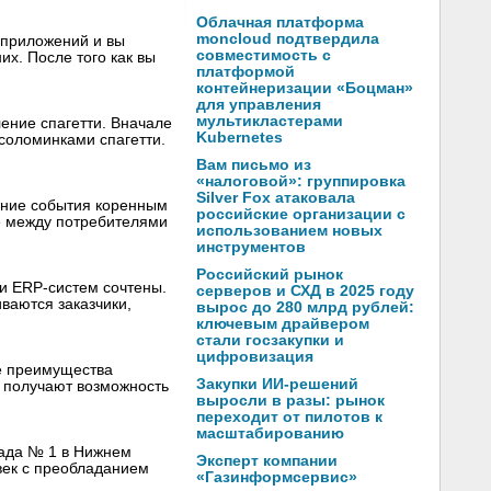
Облачная платформа
moncloud подтвердила
 приложений и вы
совместимость с
их. После того как вы
платформой
контейнеризации «Боцман»
для управления
мультикластерами
ение спагетти. Вначале
Kubernetes
соломинками спагетти.
Вам письмо из
«налоговой»: группировка
Silver Fox атаковала
авние события коренным
российские организации с
е между потребителями
использованием новых
инструментов
Российский рынок
и ERP-систем сочтены.
серверов и СХД в 2025 году
ваются заказчики,
вырос до 280 млрд рублей:
ключевым драйвером
стали госзакупки и
цифровизация
ые преимущества
Закупки ИИ-решений
и получают возможность
выросли в разы: рынок
переходит от пилотов к
масштабированию
лада № 1 в Нижнем
Эксперт компании
век с преобладанием
«Газинформсервис»