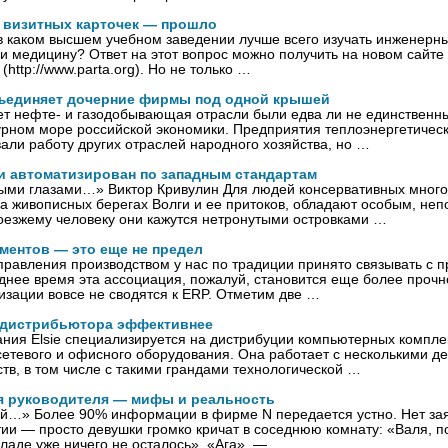
 визитных карточек — прошло
 в каком высшем учебном заведении лучше всего изучать инженерны
и медицину? Ответ на этот вопрос можно получить на новом сайт
 (http://www.parta.org). Но не только …
ъединяет дочерние фирмы под одной крышей
ет нефте- и газодобывающая отрасли были едва ли не единственн
урном море российской экономики. Предприятия теплоэнергетическ
али работу других отраслей народного хозяйства, но …
и автоматизирован по западным стандартам
ыми глазами…» Виктор Кривулин Для людей консервативных много
а живописных берегах Волги и ее притоков, обладают особым, не
оезжему человеку они кажутся нетронутыми островками …
ументов — это еще не предел
равления производством у нас по традиции принято связывать с
еднее время эта ассоциация, пожалуй, становится еще более прочн
изации вовсе не сводятся к ERP. Отметим две …
 дистрибьютора эффективнее
ния Elsie специализируется на дистрибуции компьютерных компл
етевого и офисного оборудования. Она работает с несколькими д
тв, в том числе с такими грандами технологической …
 руководителя — мифы и реальность
й…» Более 90% информации в фирме N передается устно. Нет заяв
ии — просто девушки громко кричат в соседнюю комнату: «Валя, п
кладе уже ничего не осталось». «Ага», — …