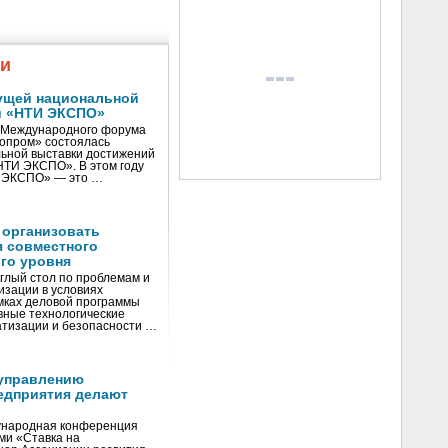
жи
ущей национальной
и «НТИ ЭКСПО»
V Международного форума
нопром» состоялась
ьной выставки достижений
«НТИ ЭКСПО». В этом году
И ЭКСПО» — это …
 организовать
я совместного
го уровня
глый стол по проблемам и
зации в условиях
мках деловой программы
вные технологические
тизации и безопасности …
управлению
едприятия делают
ународная конференция
ми «Ставка на