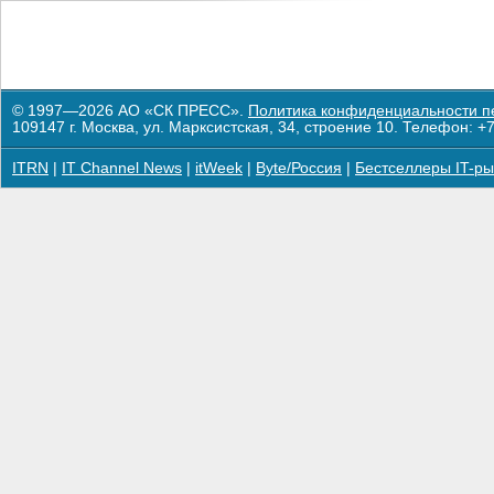
© 1997—2026 АО «СК ПРЕСС».
Политика конфиденциальности п
109147 г. Москва, ул. Марксистская, 34, строение 10. Телефон: +7
ITRN
|
IT Channel News
|
itWeek
|
Byte/Россия
|
Бестселлеры IT-ры