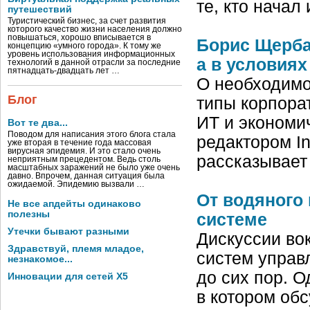
те, кто начал
путешествий
Туристический бизнес, за счет развития
которого качество жизни населения должно
повышаться, хорошо вписывается в
Борис Щербак
концепцию «умного города». К тому же
уровень использования информационных
а в условиях
технологий в данной отрасли за последние
пятнадцать-двадцать лет …
О необходимо
Блог
типы корпора
ИТ и экономич
Вот те два...
Поводом для написания этого блога стала
редактором In
уже вторая в течение года массовая
вирусная эпидемия. И это стало очень
рассказывает
неприятным прецедентом. Ведь столь
масштабных заражений не было уже очень
давно. Впрочем, данная ситуация была
ожидаемой. Эпидемию вызвали …
От водяного
Не все апдейты одинаково
полезны
системе
Утечки бывают разными
Дискуссии во
Здравствуй, племя младое,
систем управ
незнакомое...
до сих пор. О
Инновации для сетей X5
в котором об