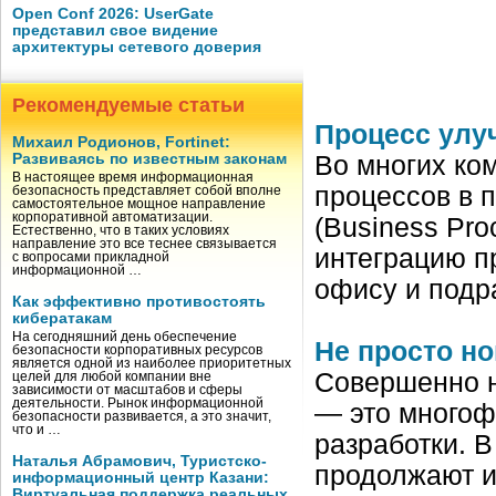
Open Conf 2026: UserGate
представил свое видение
архитектуры сетевого доверия
Рекомендуемые статьи
Процесс улу
Михаил Родионов, Fortinet:
Развиваясь по известным законам
Во многих ко
В настоящее время информационная
процессов в 
безопасность представляет собой вполне
самостоятельное мощное направление
корпоративной автоматизации.
(Business Pr
Естественно, что в таких условиях
направление это все теснее связывается
интеграцию п
с вопросами прикладной
информационной …
офису и подр
Как эффективно противостоять
кибератакам
На сегодняшний день обеспечение
Не просто но
безопасности корпоративных ресурсов
является одной из наиболее приоритетных
Совершенно не
целей для любой компании вне
зависимости от масштабов и сферы
деятельности. Рынок информационной
— это многоф
безопасности развивается, а это значит,
что и …
разработки. В
Наталья Абрамович, Туристско-
продолжают из
информационный центр Казани:
Виртуальная поддержка реальных