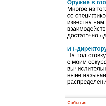
Оружие в гл
Многое из тог
со специфико
известна нам
взаимодейств
достаточно «
ИТ-директору
На подготовк
с моим сокур
вычислительн
ныне называе
распределен
События