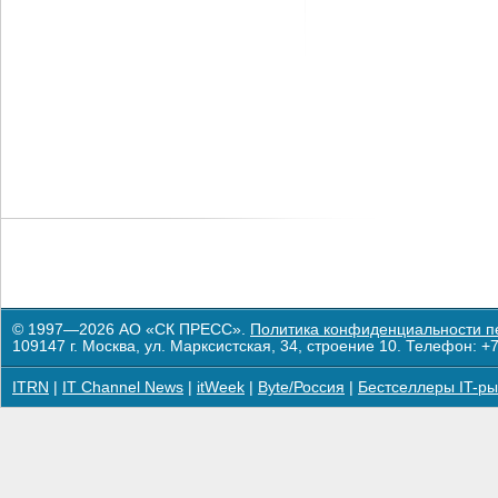
© 1997—2026 АО «СК ПРЕСС».
Политика конфиденциальности п
109147 г. Москва, ул. Марксистская, 34, строение 10. Телефон: +7
ITRN
|
IT Channel News
|
itWeek
|
Byte/Россия
|
Бестселлеры IT-ры