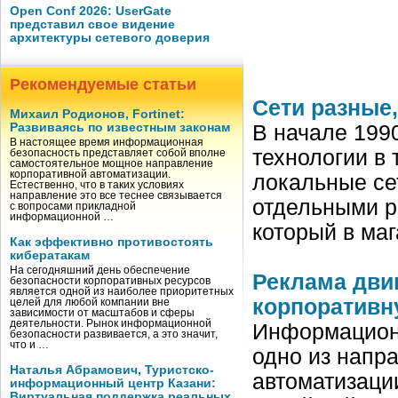
Open Conf 2026: UserGate
представил свое видение
архитектуры сетевого доверия
Рекомендуемые статьи
Сети разные
Михаил Родионов, Fortinet:
Развиваясь по известным законам
В начале 199
В настоящее время информационная
технологии в
безопасность представляет собой вполне
самостоятельное мощное направление
корпоративной автоматизации.
локальные се
Естественно, что в таких условиях
направление это все теснее связывается
отдельными р
с вопросами прикладной
информационной …
который в ма
Как эффективно противостоять
кибератакам
На сегодняшний день обеспечение
Реклама дви
безопасности корпоративных ресурсов
является одной из наиболее приоритетных
корпоративн
целей для любой компании вне
зависимости от масштабов и сферы
деятельности. Рынок информационной
Информационн
безопасности развивается, а это значит,
что и …
одно из напр
Наталья Абрамович, Туристско-
автоматизаци
информационный центр Казани:
Виртуальная поддержка реальных