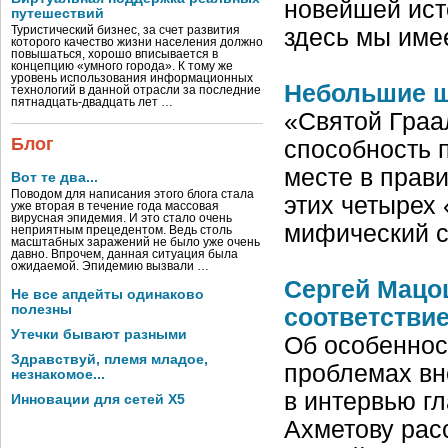
новейшей исто
путешествий
Туристический бизнес, за счет развития
здесь мы име
которого качество жизни населения должно
повышаться, хорошо вписывается в
концепцию «умного города». К тому же
уровень использования информационных
Небольшие ш
технологий в данной отрасли за последние
пятнадцать-двадцать лет …
«Святой Граа
Блог
способность 
месте в прав
Вот те два...
Поводом для написания этого блога стала
этих четырех 
уже вторая в течение года массовая
вирусная эпидемия. И это стало очень
мифический с
неприятным прецедентом. Ведь столь
масштабных заражений не было уже очень
давно. Впрочем, данная ситуация была
ожидаемой. Эпидемию вызвали …
Сергей Мацоц
Не все апдейты одинаково
полезны
соответстви
Утечки бывают разными
Об особеннос
Здравствуй, племя младое,
проблемах вне
незнакомое...
в интервью гл
Инновации для сетей X5
Ахметову рас