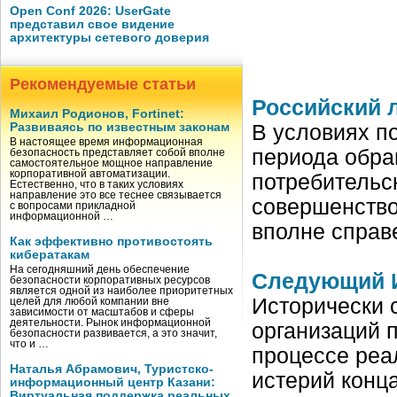
Open Conf 2026: UserGate
представил свое видение
архитектуры сетевого доверия
Рекомендуемые статьи
Российский 
Михаил Родионов, Fortinet:
Развиваясь по известным законам
В условиях п
В настоящее время информационная
периода обра
безопасность представляет собой вполне
самостоятельное мощное направление
корпоративной автоматизации.
потребительс
Естественно, что в таких условиях
направление это все теснее связывается
совершенство
с вопросами прикладной
информационной …
вполне справ
Как эффективно противостоять
кибератакам
На сегодняшний день обеспечение
Следующий 
безопасности корпоративных ресурсов
является одной из наиболее приоритетных
Исторически 
целей для любой компании вне
зависимости от масштабов и сферы
деятельности. Рынок информационной
организаций 
безопасности развивается, а это значит,
что и …
процессе реа
Наталья Абрамович, Туристско-
истерий конц
информационный центр Казани:
Виртуальная поддержка реальных