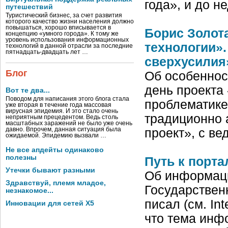
года», и до н
путешествий
Туристический бизнес, за счет развития
которого качество жизни населения должно
повышаться, хорошо вписывается в
Борис Золот
концепцию «умного города». К тому же
уровень использования информационных
технологии»
технологий в данной отрасли за последние
пятнадцать-двадцать лет …
сверхусилия
Блог
Об особеннос
день проекта
Вот те два...
Поводом для написания этого блога стала
проблематике
уже вторая в течение года массовая
вирусная эпидемия. И это стало очень
традиционно
неприятным прецедентом. Ведь столь
масштабных заражений не было уже очень
давно. Впрочем, данная ситуация была
проект», с ве
ожидаемой. Эпидемию вызвали …
Не все апдейты одинаково
полезны
Путь к порта
Утечки бывают разными
Об информаци
Здравствуй, племя младое,
Государствен
незнакомое...
писал (см. Int
Инновации для сетей X5
что тема инф