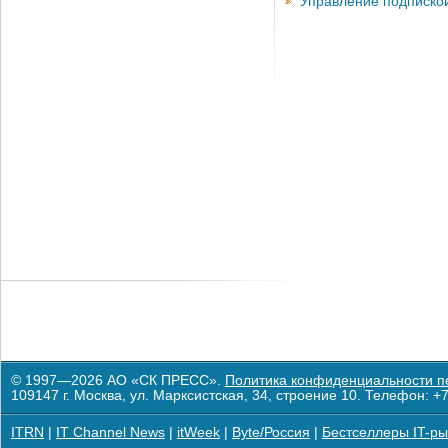
Управление подписко
© 1997—2026 АО «СК ПРЕСС».
Политика конфиденциальности п
109147 г. Москва, ул. Марксистская, 34, строение 10. Телефон: +7
ITRN
|
IT Channel News
|
itWeek
|
Byte/Россия
|
Бестселлеры IT-ры