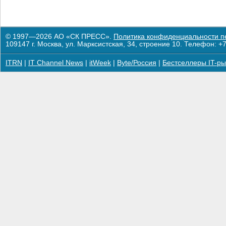
© 1997—2026 АО «СК ПРЕСС».
Политика конфиденциальности п
109147 г. Москва, ул. Марксистская, 34, строение 10. Телефон: +7
ITRN
|
IT Channel News
|
itWeek
|
Byte/Россия
|
Бестселлеры IT-ры