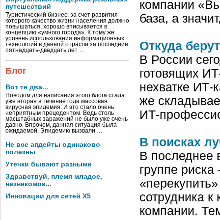
компании «Вы
путешествий
Туристический бизнес, за счет развития
база, а значи
которого качество жизни населения должно
повышаться, хорошо вписывается в
концепцию «умного города». К тому же
уровень использования информационных
Откуда беру
технологий в данной отрасли за последние
пятнадцать-двадцать лет …
В России сег
Блог
готовящих ИТ-
нехватке ИТ-к
Вот те два...
Поводом для написания этого блога стала
же складывае
уже вторая в течение года массовая
вирусная эпидемия. И это стало очень
ИТ-профессио
неприятным прецедентом. Ведь столь
масштабных заражений не было уже очень
давно. Впрочем, данная ситуация была
ожидаемой. Эпидемию вызвали …
В поисках л
Не все апдейты одинаково
полезны
В последнее 
Утечки бывают разными
группе риска
Здравствуй, племя младое,
«перекупить»
незнакомое...
сотрудника к
Инновации для сетей X5
компании. Те