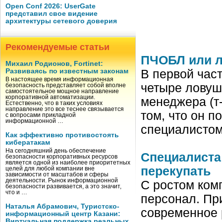
Open Conf 2026: UserGate
представил свое видение
архитектуры сетевого доверия
Рекомендуемые статьи
ПЧОБЛ или л
Михаил Родионов, Fortinet:
Развиваясь по известным законам
В первой час
В настоящее время информационная
четыре ловуш
безопасность представляет собой вполне
самостоятельное мощное направление
корпоративной автоматизации.
менеджера (т
Естественно, что в таких условиях
направление это все теснее связывается
том, что он 
с вопросами прикладной
информационной …
специалистом
Как эффективно противостоять
кибератакам
На сегодняшний день обеспечение
Специалиста
безопасности корпоративных ресурсов
является одной из наиболее приоритетных
перекупать
целей для любой компании вне
зависимости от масштабов и сферы
деятельности. Рынок информационной
С ростом ком
безопасности развивается, а это значит,
что и …
персонал. Пр
Наталья Абрамович, Туристско-
современное 
информационный центр Казани:
Виртуальная поддержка реальных