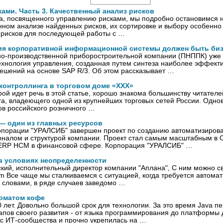
ами. Часть 3. Качественный анализ рисков
ла, посвященного управлению рисками, мы подробно остановимся 
енном анализе найденных рисков, их сортировке и выбору особенно
 рисков для последующей работы с …
ия корпоративной информационной системы должен быть биз
но-производственной приборостроительной компании (ПНППК) уже 
ехнология управления, созданная путем синтеза наиболее эффект
ешений на основе SAP R/3. Об этом рассказывает …
 контроллинга в торговом доме «ХХХ»
рой идет речь в этой статье, хорошо знакома большинству читател
а, владеющего одной из крупнейших торговых сетей России. Одно
в российского розничного …
 — один из главных ресурсов
рпорации "УРАЛСИБ" завершен проект по созданию автоматизиров
оналом и структурой компании. Проект стал самым масштабным в
ERP НСМ в финансовой сфере. Корпорация "УРАЛСИБ" …
в условиях неопределенности
ий, исполнительный директор компании "Аплана", С ним можно св
Все чаще мы сталкиваемся с ситуацией, когда требуется автомат
 словами, в ряде случаев заведомо …
оматом кофе
10 лет. Довольно большой срок для технологии. За это время Java п
пов своего развития - от языка программирования до платформы д
с ИТ-сообщества и прочно укрепилась на …