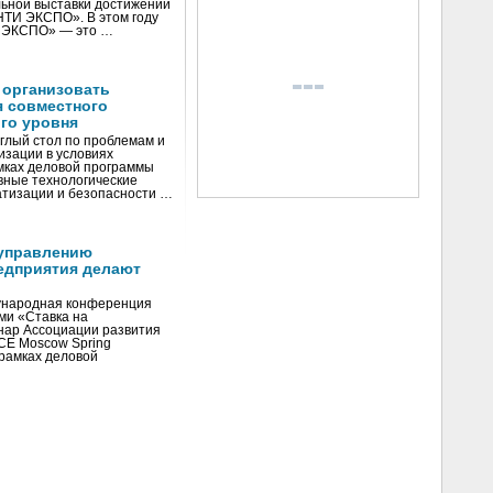
ьной выставки достижений
«НТИ ЭКСПО». В этом году
И ЭКСПО» — это …
 организовать
я совместного
го уровня
глый стол по проблемам и
зации в условиях
мках деловой программы
вные технологические
тизации и безопасности …
управлению
едприятия делают
ународная конференция
ми «Ставка на
инар Ассоциации развития
CE Moscow Spring
рамках деловой