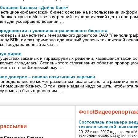
бования бизнеса «Дойче банк»
естиционно-банковский бизнес основан на использовании информ
 банк» открыл в Москве внутренний технологический центр програ
чен для усовершенствования …
 предприятии в условиях ограниченного бюджета
ик первый заместитель генерального директора ОАО "Ленполигра
нову ВПК, имеют примерно одинаковый уровень технической осна
ы. Государственный заказ …
вух миров
ществах заказных и тиражируемых решений, казавшаяся такой ост
сколько сгладилась. Степень этого сглаживания обратно пропорци
клиента на необходимый ему …
ое доверие – основа позитивных перемен
определению не может развиваться экстенсивно, а в развитии инте
й помощник бизнесу. О том, какие задачи надо решить, чтобы эта 
су и могла быть оценена им …
Фото/Видеорепорта
Состоялась премьера вед
 рассылки
технологической выставк
20–22 июня 2017 года в рамках 
технологического развития «Тех