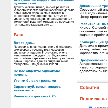
путешествий
Динамичные тре
Туристический бизнес, за счет развития
Современный инв
которого качество жизни населения должно
2000 году «Дойче
повышаться, хорошо вписывается в
концепцию «умного города». К тому же
Центр предназна
уровень использования информационных
технологий в данной отрасли за последние
Развитие ИТ на
пятнадцать-двадцать лет …
Кирилл Соловейч
составляющие ос
Блог
задачи и проблем
Конвергенция д
Вот те два...
Дилемма о преиму
Поводом для написания этого блога стала
назад, сейчас не
уже вторая в течение года массовая
вирусная эпидемия. И это стало очень
корпоративного 
неприятным прецедентом. Ведь столь
масштабных заражений не было уже очень
Профессиональн
давно. Впрочем, данная ситуация была
Авиакомпания по 
ожидаемой. Эпидемию вызвали …
известно, хороши
Не все апдейты одинаково
адекватной бизне
полезны
Утечки бывают разными
Здравствуй, племя младое,
События
незнакомое...
Инновации для сетей X5
Подписка на