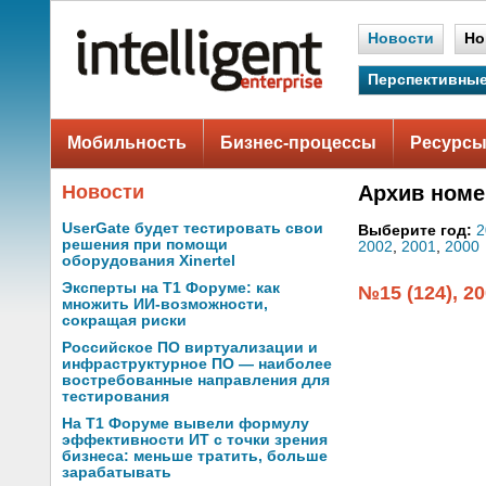
Новости
Но
Перспективные
Мобильность
Бизнес-процессы
Ресурсы
Новости
Архив номе
UserGate будет тестировать свои
Выберите год:
2
решения при помощи
2002
,
2001
,
2000
оборудования Xinertel
Эксперты на Т1 Форуме: как
№15 (124), 2
множить ИИ-возможности,
сокращая риски
Российское ПО виртуализации и
инфраструктурное ПО — наиболее
востребованные направления для
тестирования
На Т1 Форуме вывели формулу
эффективности ИТ с точки зрения
бизнеса: меньше тратить, больше
зарабатывать