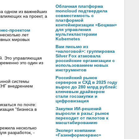
Облачная платформа
moncloud подтвердила
на одном из важнейших
совместимость с
 влияющих на проект, а
платформой
контейнеризации «Боцман»
для управления
нес-проектом
мультикластерами
несколько лет
Kubernetes
ивных мировых
Вам письмо из
«налоговой»: группировка
Silver Fox атаковала
ей. Это управляющая
российские организации с
временно это один из
использованием новых
инструментов
Российский рынок
анной системы
серверов и СХД в 2025 году
 СНГ внедрением
вырос до 280 млрд рублей:
ключевым драйвером
стали госзакупки и
цифровизация
язаться по почте:
Закупки ИИ-решений
изация "бизнеса в
выросли в разы: рынок
переходит от пилотов к
масштабированию
ережила несколько
Эксперт компании
ля разработок, -
«Газинформсервис»