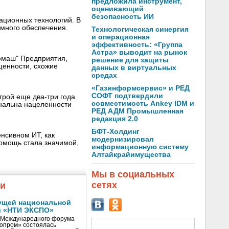
предложила инструмент,
оценивающий
безопасность ИИ
ационных технологий. В
ммного обеспечения.
Технологическая синергия
и операционная
эффективность: «Группа
Астра» выводит на рынок
фмаш" Предприятия,
решение для защиты
щенности, схожие
данных в виртуальных
средах
«Газинформсервис» и РЕД
СОФТ подтвердили
рой еще два-три года
совместимость Ankey IDM и
ональна нацеленности
РЕД АДМ Промышленная
редакция 2.0
БФТ-Холдинг
нсивном ИТ, как
модернизировал
помощь стала значимой,
информационную систему
Алтайкрайимущества
Мы в социальных
сетях
жи
ущей национальной
и «НТИ ЭКСПО»
V Международного форума
нопром» состоялась