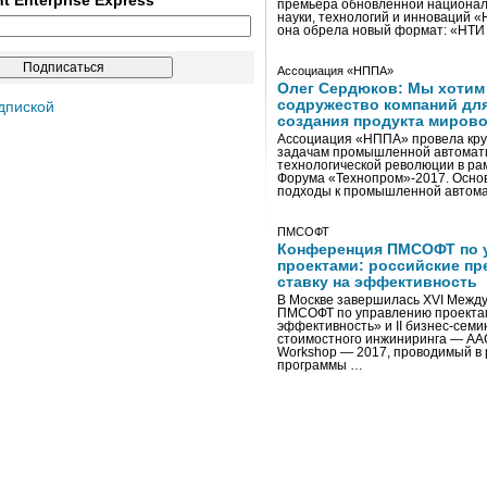
ent Enterprise Express
премьера обновленной национал
науки, технологий и инноваций 
она обрела новый формат: «НТ
Ассоциация «НППА»
Олег Сердюков: Мы хотим
содружество компаний дл
дпиской
создания продукта мирово
Ассоциация «НППА» провела кру
задачам промышленной автомати
технологической революции в ра
Форума «Технопром»-2017. Осно
подходы к промышленной автома
ПМСОФТ
Конференция ПМСОФТ по 
проектами: российские пр
ставку на эффективность
В Москве завершилась XVI Межд
ПМСОФТ по управлению проекта
эффективность» и II бизнес-сем
стоимостного инжиниринга — AA
Workshop — 2017, проводимый в 
программы …