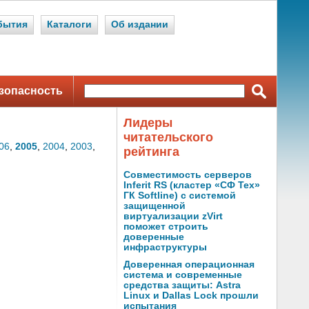
бытия
Каталоги
Об издании
зопасность
Лидеры
читательского
06
,
2005
,
2004
,
2003
,
рейтинга
Совместимость серверов
Inferit RS (кластер «СФ Тех»
ГК Softline) с системой
защищенной
виртуализации zVirt
поможет строить
доверенные
инфраструктуры
Доверенная операционная
система и современные
средства защиты: Astra
Linux и Dallas Lock прошли
испытания