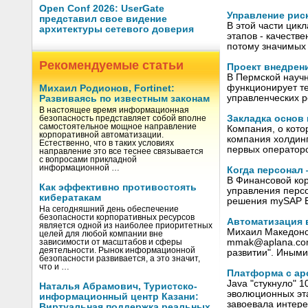
Open Conf 2026: UserGate
Управление риск
представил свое видение
В этой части цик
архитектуры сетевого доверия
этапов - качеств
потому значимых
Рекомендуемые статьи
Проект внедрен
В Пермской науч
функционирует т
Михаил Родионов, Fortinet:
управленческих р
Развиваясь по известным законам
В настоящее время информационная
Закладка основ
безопасность представляет собой вполне
самостоятельное мощное направление
Компания, о кото
корпоративной автоматизации.
компания холдинг
Естественно, что в таких условиях
первых операторо
направление это все теснее связывается
с вопросами прикладной
информационной …
Когда персонал
В Финансовой ко
Как эффективно противостоять
управления перс
кибератакам
решения mySAP 
На сегодняшний день обеспечение
безопасности корпоративных ресурсов
Автоматизация 
является одной из наиболее приоритетных
Михаил Македонск
целей для любой компании вне
mmak@aplana.com 
зависимости от масштабов и сферы
деятельности. Рынок информационной
развитии". Иными
безопасности развивается, а это значит,
что и …
Платформа с ар
Java "стукнуло" 
Наталья Абрамович, Туристско-
эволюционных эта
информационный центр Казани:
завоевала интере
Виртуальная поддержка реальных