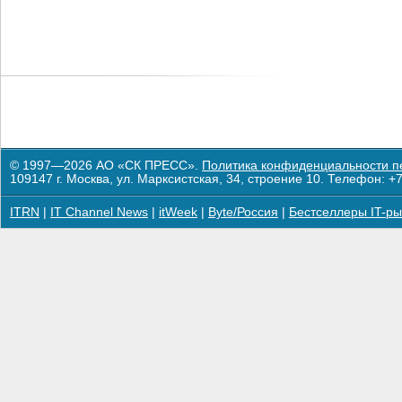
© 1997—2026 АО «СК ПРЕСС».
Политика конфиденциальности п
109147 г. Москва, ул. Марксистская, 34, строение 10. Телефон: +7
ITRN
|
IT Channel News
|
itWeek
|
Byte/Россия
|
Бестселлеры IT-ры