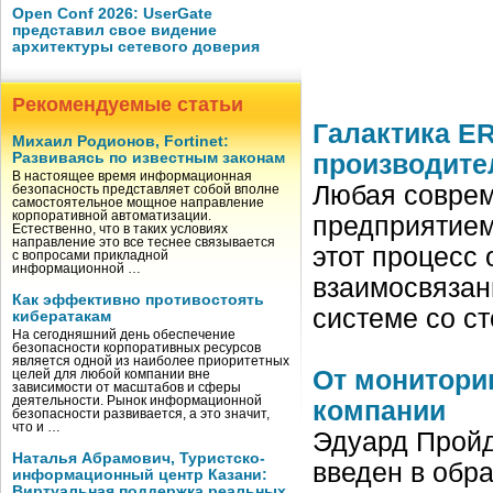
Open Conf 2026: UserGate
представил свое видение
архитектуры сетевого доверия
Рекомендуемые статьи
Галактика E
Михаил Родионов, Fortinet:
Развиваясь по известным законам
производите
В настоящее время информационная
Любая соврем
безопасность представляет собой вполне
самостоятельное мощное направление
корпоративной автоматизации.
предприятием
Естественно, что в таких условиях
направление это все теснее связывается
этот процесс
с вопросами прикладной
информационной …
взаимосвязан
Как эффективно противостоять
системе со с
кибератакам
На сегодняшний день обеспечение
безопасности корпоративных ресурсов
является одной из наиболее приоритетных
От монитори
целей для любой компании вне
зависимости от масштабов и сферы
деятельности. Рынок информационной
компании
безопасности развивается, а это значит,
что и …
Эдуард Пройда
Наталья Абрамович, Туристско-
введен в обра
информационный центр Казани:
Виртуальная поддержка реальных