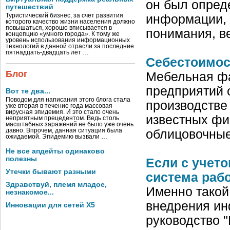
он был опред
путешествий
Туристический бизнес, за счет развития
информации, 
которого качество жизни населения должно
повышаться, хорошо вписывается в
понимания, 
концепцию «умного города». К тому же
уровень использования информационных
технологий в данной отрасли за последние
пятнадцать-двадцать лет …
Себестоимос
Блог
Мебельная фа
предприятий 
Вот те два...
Поводом для написания этого блога стала
производстве
уже вторая в течение года массовая
вирусная эпидемия. И это стало очень
известных фир
неприятным прецедентом. Ведь столь
масштабных заражений не было уже очень
давно. Впрочем, данная ситуация была
облицовочные
ожидаемой. Эпидемию вызвали …
Не все апдейты одинаково
полезны
Если с учето
Утечки бывают разными
система раб
Здравствуй, племя младое,
Именно такой
незнакомое...
внедрения ин
Инновации для сетей X5
руководство "