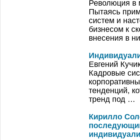
Революция в 
Пытаясь прим
систем и нас
бизнесом к ск
внесения в н
Индивидуализ
Евгений Кучи
Кадровые сис
корпоративны
тенденций, к
тренд под …
Кирилло Со
последующий
индивидуали