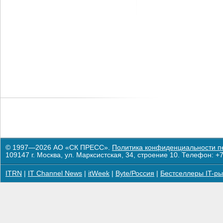
© 1997—2026 АО «СК ПРЕСС».
Политика конфиденциальности п
109147 г. Москва, ул. Марксистская, 34, строение 10. Телефон: +7
ITRN
|
IT Channel News
|
itWeek
|
Byte/Россия
|
Бестселлеры IT-ры