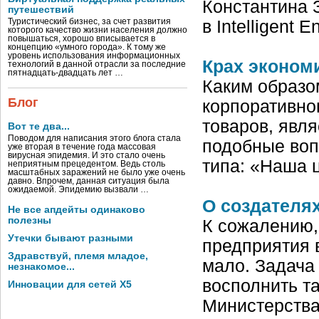
Константина 
путешествий
Туристический бизнес, за счет развития
в Intelligent E
которого качество жизни населения должно
повышаться, хорошо вписывается в
концепцию «умного города». К тому же
уровень использования информационных
Крах эконом
технологий в данной отрасли за последние
пятнадцать-двадцать лет …
Каким образо
Блог
корпоративно
товаров, явля
Вот те два...
Поводом для написания этого блога стала
подобные воп
уже вторая в течение года массовая
вирусная эпидемия. И это стало очень
типа: «Наша 
неприятным прецедентом. Ведь столь
масштабных заражений не было уже очень
давно. Впрочем, данная ситуация была
ожидаемой. Эпидемию вызвали …
О создателя
Не все апдейты одинаково
полезны
К сожалению,
Утечки бывают разными
предприятия 
Здравствуй, племя младое,
мало. Задача 
незнакомое...
восполнить т
Инновации для сетей X5
Министерства