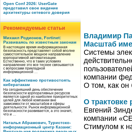
Open Conf 2026: UserGate
представил свое видение
архитектуры сетевого доверия
Рекомендуемые статьи
Владимир Па
Михаил Родионов, Fortinet:
Развиваясь по известным законам
Масштаб име
В настоящее время информационная
Системы элек
безопасность представляет собой вполне
самостоятельное мощное направление
корпоративной автоматизации.
действительн
Естественно, что в таких условиях
направление это все теснее связывается
пользователе
с вопросами прикладной
информационной …
компании фед
Как эффективно противостоять
О том, как о
кибератакам
На сегодняшний день обеспечение
безопасности корпоративных ресурсов
является одной из наиболее приоритетных
О трактовке 
целей для любой компании вне
зависимости от масштабов и сферы
деятельности. Рынок информационной
Евгений Зинд
безопасности развивается, а это значит,
что и …
компании «С
Наталья Абрамович, Туристско-
Стимулом к н
информационный центр Казани:
Виртуальная поддержка реальных