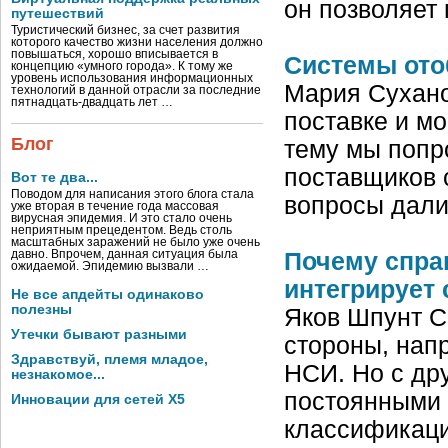
он позволяет
путешествий
Туристический бизнес, за счет развития
которого качество жизни населения должно
повышаться, хорошо вписывается в
Системы ото
концепцию «умного города». К тому же
уровень использования информационных
Мария Сухано
технологий в данной отрасли за последние
пятнадцать-двадцать лет …
поставке и м
Блог
тему мы попр
поставщиков 
Вот те два...
Поводом для написания этого блога стала
вопросы дали
уже вторая в течение года массовая
вирусная эпидемия. И это стало очень
неприятным прецедентом. Ведь столь
масштабных заражений не было уже очень
давно. Впрочем, данная ситуация была
Почему спра
ожидаемой. Эпидемию вызвали …
интегрирует
Не все апдейты одинаково
полезны
Яков Шпунт С
Утечки бывают разными
стороны, нап
Здравствуй, племя младое,
НСИ. Но с др
незнакомое...
постоянными
Инновации для сетей X5
классификац