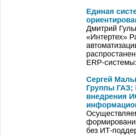
Единая сист
ориентирова
Дмитрий Гульк
«Интертех» Р
автоматизации
распростанен
ERP-системы:
Сергей Маль
Группы ГАЗ;
внедрения И
информацио
Осуществляем
формированию
без ИТ-подде