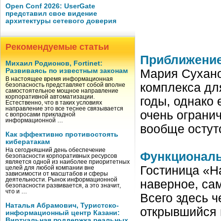
Open Conf 2026: UserGate
представил свое видение
архитектуры сетевого доверия
Рекомендуемые статьи
Приближение
Михаил Родионов, Fortinet:
Развиваясь по известным законам
Мария Сухано
В настоящее время информационная
комплекса дл
безопасность представляет собой вполне
самостоятельное мощное направление
корпоративной автоматизации.
годы, однако
Естественно, что в таких условиях
направление это все теснее связывается
очень ограни
с вопросами прикладной
информационной …
вообще остут
Как эффективно противостоять
кибератакам
На сегодняшний день обеспечение
Функциональ
безопасности корпоративных ресурсов
является одной из наиболее приоритетных
Гостиница «Н
целей для любой компании вне
зависимости от масштабов и сферы
деятельности. Рынок информационной
наверное, сам
безопасности развивается, а это значит,
что и …
Всего здесь 
Наталья Абрамович, Туристско-
открывшийся 
информационный центр Казани:
Виртуальная поддержка реальных