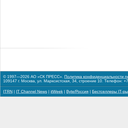
© 1997—2026 АО «СК ПРЕСС».
Политика конфиденциальности п
109147 г. Москва, ул. Марксистская, 34, строение 10. Телефон: +7
ITRN
|
IT Channel News
|
itWeek
|
Byte/Россия
|
Бестселлеры IT-ры