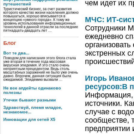
чем идет их 
путешествий
Туристический бизнес, за счет развития
которого качество жизни населения должно
повышаться, хорошо вписывается в
МЧС: ИТ-сис
концепцию «умного города». К тому же
уровень использования информационных
Сотрудники М
технологий в данной отрасли за последние
пятнадцать-двадцать лет …
ежедневно спа
Блог
организовать
экстренных с
Вот те два...
Поводом для написания этого блога стала
происшествий
уже вторая в течение года массовая
вирусная эпидемия. И это стало очень
неприятным прецедентом. Ведь столь
масштабных заражений не было уже очень
давно. Впрочем, данная ситуация была
Игорь Ивано
ожидаемой. Эпидемию вызвали …
ресурсов:В 
Не все апдейты одинаково
полезны
Информация, 
Утечки бывают разными
источники. Ка
Здравствуй, племя младое,
случае с вод
незнакомое...
сообществе, 
Инновации для сетей X5
предприятии 