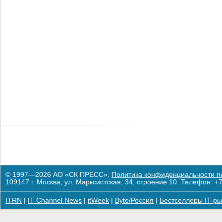
© 1997—2026 АО «СК ПРЕСС».
Политика конфиденциальности п
109147 г. Москва, ул. Марксистская, 34, строение 10. Телефон: +7
ITRN
|
IT Channel News
|
itWeek
|
Byte/Россия
|
Бестселлеры IT-ры