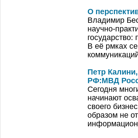
О перспектив
Владимир Бе
научно-практ
государство: 
В её рмках с
коммуникаций
Петр Калини
РФ:МВД Росси
Сегодня мног
начинают осв
своего бизне
образом не о
информационн