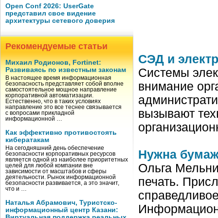
Open Conf 2026: UserGate
представил свое видение
архитектуры сетевого доверия
Рекомендуемые статьи
СЭД и элект
Михаил Родионов, Fortinet:
Развиваясь по известным законам
Системы элек
В настоящее время информационная
внимание орг
безопасность представляет собой вполне
самостоятельное мощное направление
корпоративной автоматизации.
администрати
Естественно, что в таких условиях
направление это все теснее связывается
вызывают тех
с вопросами прикладной
информационной …
организацион
Как эффективно противостоять
кибератакам
На сегодняшний день обеспечение
Нужна бумаж
безопасности корпоративных ресурсов
является одной из наиболее приоритетных
Ольга Мельни
целей для любой компании вне
зависимости от масштабов и сферы
деятельности. Рынок информационной
печать. Прис
безопасности развивается, а это значит,
что и …
справедливое
Наталья Абрамович, Туристско-
Информационн
информационный центр Казани:
Виртуальная поддержка реальных