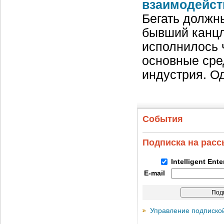
взаимодейст
Бегать должн
бывший канцл
исполнилось 
основные сре
индустрия. О
События
Подписка на рас
Intelligent Ent
E-mail
Управление подписко