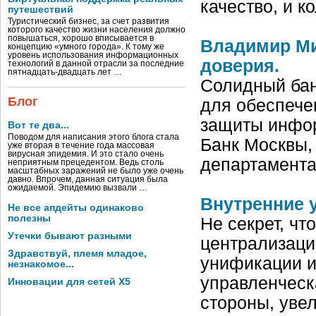
качество, и 
путешествий
Туристический бизнес, за счет развития
которого качество жизни населения должно
повышаться, хорошо вписывается в
Владимир Ми
концепцию «умного города». К тому же
уровень использования информационных
доверия.
технологий в данной отрасли за последние
пятнадцать-двадцать лет …
Солидный бан
Блог
для обеспече
защиты инфор
Вот те два...
Поводом для написания этого блога стала
Банк Москвы,
уже вторая в течение года массовая
вирусная эпидемия. И это стало очень
департамент
неприятным прецедентом. Ведь столь
масштабных заражений не было уже очень
давно. Впрочем, данная ситуация была
ожидаемой. Эпидемию вызвали …
Внутренние 
Не все апдейты одинаково
полезны
Не секрет, ч
Утечки бывают разными
централизаци
Здравствуй, племя младое,
унификации и
незнакомое...
управленческ
Инновации для сетей X5
стороны, уве