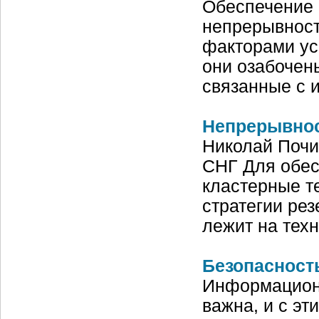
Обеспечение 
непрерывност
факторами ус
они озабочен
связанные с 
Непрерывнос
Николай Почи
СНГ Для обес
кластерные т
стратегии рез
лежит на тех
Безопасность
Информационн
важна, и с эт