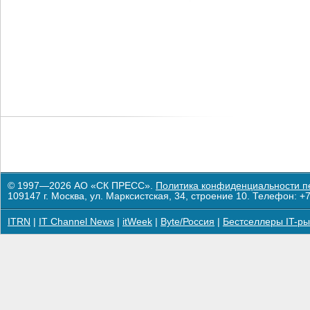
© 1997—2026 АО «СК ПРЕСС».
Политика конфиденциальности п
109147 г. Москва, ул. Марксистская, 34, строение 10. Телефон: +7
ITRN
|
IT Channel News
|
itWeek
|
Byte/Россия
|
Бестселлеры IT-ры