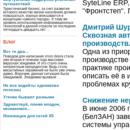
SyteLine ERP
путешествий
Туристический бизнес, за счет развития
"Фронтстеп".
которого качество жизни населения должно
повышаться, хорошо вписывается в
концепцию «умного города». К тому же
уровень использования информационных
Дмитрий Шур
технологий в данной отрасли за последние
пятнадцать-двадцать лет …
Сквозная ав
Блог
производств
Одна из прио
Вот те два...
Поводом для написания этого блога стала
производстве
уже вторая в течение года массовая
вирусная эпидемия. И это стало очень
практике про
неприятным прецедентом. Ведь столь
масштабных заражений не было уже очень
давно. Впрочем, данная ситуация была
описать её в
ожидаемой. Эпидемию вызвали …
проблемах к
Не все апдейты одинаково
полезны
Утечки бывают разными
Снижение не
Здравствуй, племя младое,
В июне 2006 
незнакомое...
(БелЗАН) зав
Инновации для сетей X5
системы упра