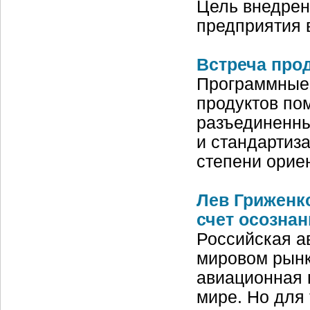
Цель внедрен
предприятия 
Встреча прод
Программные
продуктов по
разъединенны
и стандартиз
степени орие
Лев Гриженко
счет осозна
Российская а
мировом рынк
авиационная 
мире. Но для 