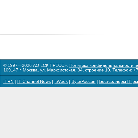
© 1997—2026 АО «СК ПРЕСС».
Политика конфиденциальности п
109147 г. Москва, ул. Марксистская, 34, строение 10. Телефон: +7
ITRN
|
IT Channel News
|
itWeek
|
Byte/Россия
|
Бестселлеры IT-ры