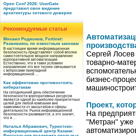
Open Conf 2026: UserGate
представил свое видение
архитектуры сетевого доверия
Рекомендуемые статьи
Автоматизац
Михаил Родионов, Fortinet:
Развиваясь по известным законам
производств
В настоящее время информационная
Сергей Лосев
безопасность представляет собой вполне
самостоятельное мощное направление
корпоративной автоматизации.
товарно-мате
Естественно, что в таких условиях
направление это все теснее связывается
вспомогатель
с вопросами прикладной
информационной …
бизнес-проце
Как эффективно противостоять
машинострои
кибератакам
На сегодняшний день обеспечение
безопасности корпоративных ресурсов
является одной из наиболее приоритетных
Проект, кото
целей для любой компании вне
зависимости от масштабов и сферы
деятельности. Рынок информационной
На предприят
безопасности развивается, а это значит,
что и …
"Метран" уже
Наталья Абрамович, Туристско-
автоматизиро
информационный центр Казани:
Виртуальная поддержка реальных