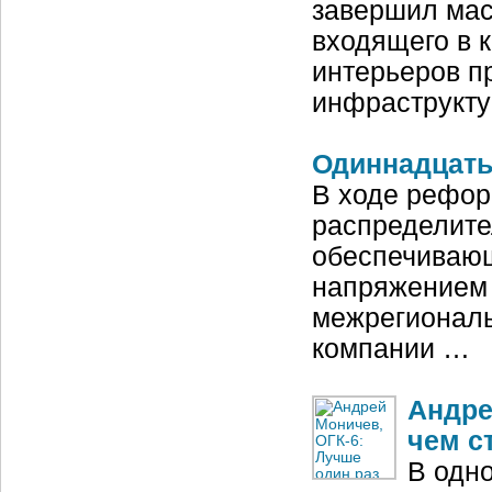
завершил мас
входящего в 
интерьеров п
инфраструкт
Одиннадцать 
В ходе рефор
распределите
обеспечивающ
напряжением 
межрегиональ
компании …
Андре
чем с
В одн