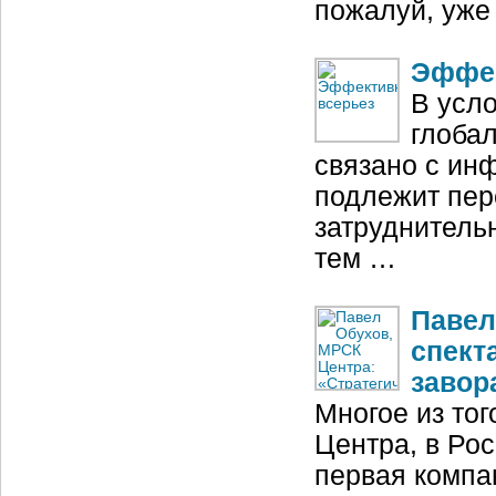
пожалуй, уже
Эффек
В усл
глоба
связано с ин
подлежит пер
затруднитель
тем …
Павел
спект
завор
Многое из то
Центра, в Ро
первая компа