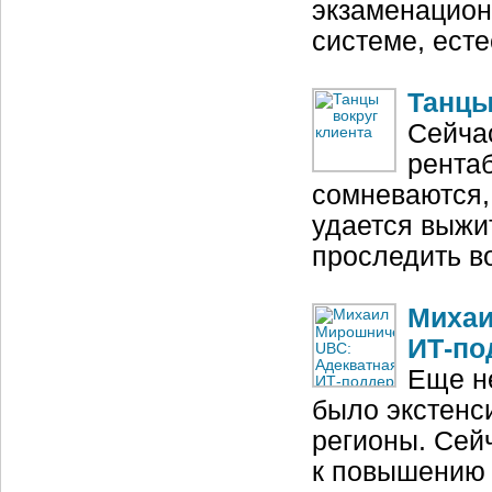
экзаменацион
системе, ест
Танцы
Сейчас
рентаб
сомневаются,
удается выжит
проследить во
Михаи
ИТ‑по
Еще н
было экстенс
регионы. Сей
к повышению 