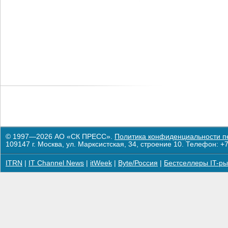
© 1997—2026 АО «СК ПРЕСС».
Политика конфиденциальности п
109147 г. Москва, ул. Марксистская, 34, строение 10. Телефон: +7
ITRN
|
IT Channel News
|
itWeek
|
Byte/Россия
|
Бестселлеры IT-ры