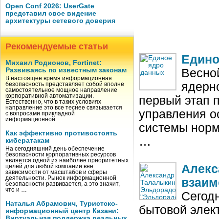
Open Conf 2026: UserGate
представил свое видение
архитектуры сетевого доверия
Рекомендуемые статьи
Едино
Михаил Родионов, Fortinet:
Развиваясь по известным законам
Весной
В настоящее время информационная
ядерн
безопасность представляет собой вполне
самостоятельное мощное направление
корпоративной автоматизации.
первый этап 
Естественно, что в таких условиях
направление это все теснее связывается
управления о
с вопросами прикладной
информационной …
системы норм
Как эффективно противостоять
…
кибератакам
На сегодняшний день обеспечение
безопасности корпоративных ресурсов
является одной из наиболее приоритетных
Алекс
целей для любой компании вне
зависимости от масштабов и сферы
деятельности. Рынок информационной
взаим
безопасности развивается, а это значит,
что и …
Сегод
Наталья Абрамович, Туристско-
бытовой элек
информационный центр Казани:
Виртуальная поддержка реальных