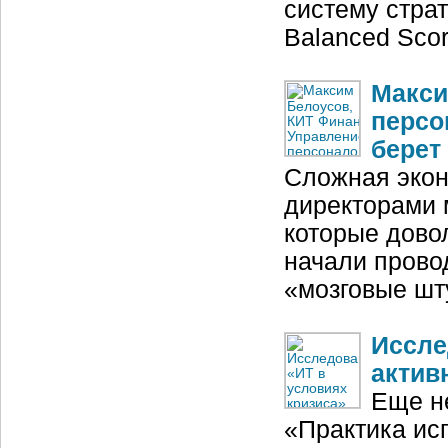
систему стра
Balanced Sco
Макси
персо
берет
Cложная экон
директорами 
которые дово
начали прово
«мозговые ш
Иссле
актив
Еще н
«Практика ис