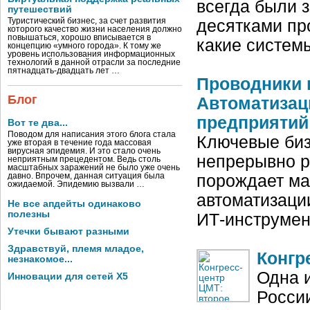
всегда были 
путешествий
Туристический бизнес, за счет развития
десятками пр
которого качество жизни населения должно
повышаться, хорошо вписывается в
какие систем
концепцию «умного города». К тому же
уровень использования информационных
технологий в данной отрасли за последние
пятнадцать-двадцать лет …
Проводники 
Блог
Автоматизац
предприятий
Вот те два...
Поводом для написания этого блога стала
Ключевые биз
уже вторая в течение года массовая
вирусная эпидемия. И это стало очень
непрерывно р
неприятным прецедентом. Ведь столь
масштабных заражений не было уже очень
давно. Впрочем, данная ситуация была
порождает мас
ожидаемой. Эпидемию вызвали …
автоматизаци
Не все апдейты одинаково
полезны
ИТ‑инструмен
Утечки бывают разными
Здравствуй, племя младое,
Конгр
незнакомое...
Одна 
Инновации для сетей X5
Росси