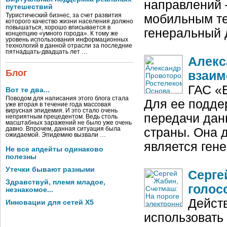
направлений 
путешествий
Туристический бизнес, за счет развития
мобильным т
которого качество жизни населения должно
повышаться, хорошо вписывается в
генеральный 
концепцию «умного города». К тому же
уровень использования информационных
технологий в данной отрасли за последние
пятнадцать-двадцать лет …
Алекс
Блог
взаим
ГАС «
Вот те два...
Поводом для написания этого блога стала
Для ее подде
уже вторая в течение года массовая
вирусная эпидемия. И это стало очень
передачи дан
неприятным прецедентом. Ведь столь
масштабных заражений не было уже очень
давно. Впрочем, данная ситуация была
страны. Она 
ожидаемой. Эпидемию вызвали …
является ген
Не все апдейты одинаково
полезны
Утечки бывают разными
Серге
Здравствуй, племя младое,
голос
незнакомое...
Дейст
Инновации для сетей X5
использовать