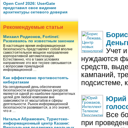
Open Conf 2026: UserGate
представил свое видение
архитектуры сетевого доверия
Рекомендуемые статьи
Борис
Михаил Родионов, Fortinet:
Развиваясь по известным законам
Деньг
В настоящее время информационная
Учет и
безопасность представляет собой вполне
самостоятельное мощное направление
корпоративной автоматизации.
нуждаются фи
Естественно, что в таких условиях
направление это все теснее связывается
средств, выд
с вопросами прикладной
информационной …
кампаний, тре
Как эффективно противостоять
подсистеме, 
кибератакам
На сегодняшний день обеспечение
безопасности корпоративных ресурсов
является одной из наиболее приоритетных
Юрий 
целей для любой компании вне
зависимости от масштабов и сферы
деятельности. Рынок информационной
голос
безопасности развивается, а это значит,
что и …
Все б
Наталья Абрамович, Туристско-
при проведен
информационный центр Казани:
Виртуальная поддержка реальных