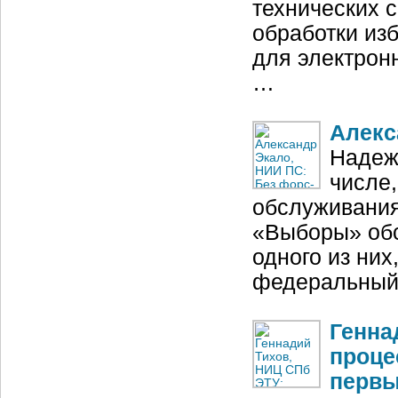
технических 
обработки из
для электронн
…
Алекс
Надеж
числе,
обслуживания
«Выборы» обс
одного из ни
федеральны
Генна
проце
первы