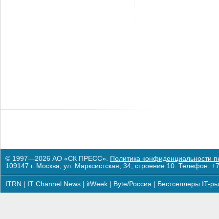
© 1997—2026 АО «СК ПРЕСС».
Политика конфиденциальности п
109147 г. Москва, ул. Марксистская, 34, строение 10. Телефон: +7
ITRN
|
IT Channel News
|
itWeek
|
Byte/Россия
|
Бестселлеры IT-ры