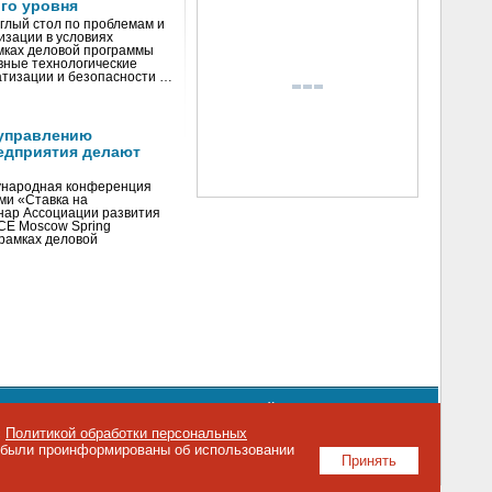
го уровня
глый стол по проблемам и
зации в условиях
мках деловой программы
вные технологические
тизации и безопасности …
управлению
едприятия делают
ународная конференция
ми «Ставка на
инар Ассоциации развития
CE Moscow Spring
рамках деловой
орядке использования материалов сайта
emag.ru
..
с
Политикой обработки персональных
о были проинформированы об использовании
Принять