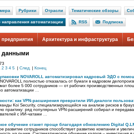
мера
Рубрики
Отрасли
Тематические обзоры
Со
 направления автоматизации
RSS
Подписка
 предприятия
Архитектура и инфраструктура
Бе
е данными
673
1
2
3
4
5
|
След.
|
Конец
упаковки NOVAROLL автоматизировал кадровый ЭДО с помощ
NOVAROLL полностью отказалась от бумаги в кадровом делопроизв
мат более 5 000 сотрудников — от рабочих производственных пло
по автоматизации …
ности: как VPN-расширения превратили ИИ-диалоги пользова
анды Koi Security, специализирующейся на анализе рисков в бра
ую практику: ряд популярных VPN-расширений собирал и передава
ователей с ИИ-чатами …
ое обучение станет проще благодаря обновлению Digital Q.L
 развитие сотрудников способствует развитию компании и увелич
ность на рынке. Систематическое обучение кадров – инвестиция в 