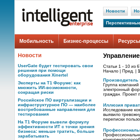
Новости
Но
Перспективные
Мобильность
Бизнес-процессы
Ресурсы
Новости
Управлени
UserGate будет тестировать свои
Статьи 1 - 10 из 
решения при помощи
Начало | Пред. |
оборудования Xinertel
Производитель 
Эксперты на Т1 Форуме: как
Группа компаний 
множить ИИ-возможности,
электронный фор
сокращая риски
граждан. Проект 
Российское ПО виртуализации и
инфраструктурное ПО — наиболее
Иллюзия приват
востребованные направления для
Исследование ком
тестирования
выявило тревожн
переписки польз
На Т1 Форуме вывели формулу
эффективности ИТ с точки зрения
Профессиональн
бизнеса: меньше тратить, больше
Профессиональное
зарабатывать
конкурентоспособ