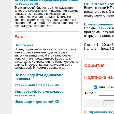
путешествий
От контроля к 
Возможности ИТ-с
Туристический бизнес, за счет развития
которого качество жизни населения должно
расширяются. Эти
повышаться, хорошо вписывается в
подготовки отчет
концепцию «умного города». К тому же
уровень использования информационных
технологий в данной отрасли за последние
Промышленный ш
пятнадцать-двадцать лет …
Промышленный шл
программного обе
открывает допол
Блог
Статьи 1 - 10 из 
Вот те два...
Начало | Пред. |
Поводом для написания этого блога стала
уже вторая в течение года массовая
вирусная эпидемия. И это стало очень
неприятным прецедентом. Ведь столь
масштабных заражений не было уже очень
События
давно. Впрочем, данная ситуация была
ожидаемой. Эпидемию вызвали …
Не все апдейты одинаково
Подписка на
полезны
Утечки бывают разными
Intellig
Здравствуй, племя младое,
E-mail
незнакомое...
Инновации для сетей X5
Управление по