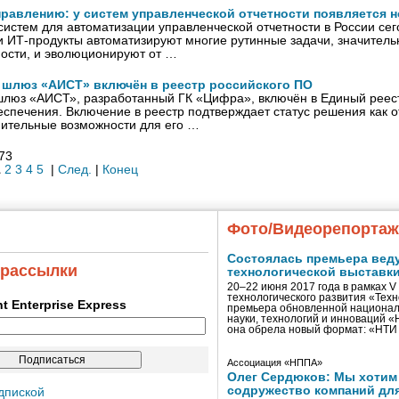
управлению: у систем управленческой отчетности появляется
истем для автоматизации управленческой отчетности в России сег
 ИТ-продукты автоматизируют многие рутинные задачи, значител
ности, и эволюционируют от …
люз «АИСТ» включён в реестр российского ПО
юз «АИСТ», разработанный ГК «Цифра», включён в Единый реест
спечения. Включение в реестр подтверждает статус решения как о
нительные возможности для его …
673
1
2
3
4
5
|
След.
|
Конец
Фото/Видеорепорта
Состоялась премьера вед
 рассылки
технологической выставк
20–22 июня 2017 года в рамках 
технологического развития «Тех
ent Enterprise Express
премьера обновленной национал
науки, технологий и инноваций 
она обрела новый формат: «НТ
Ассоциация «НППА»
Олег Сердюков: Мы хотим
содружество компаний дл
дпиской