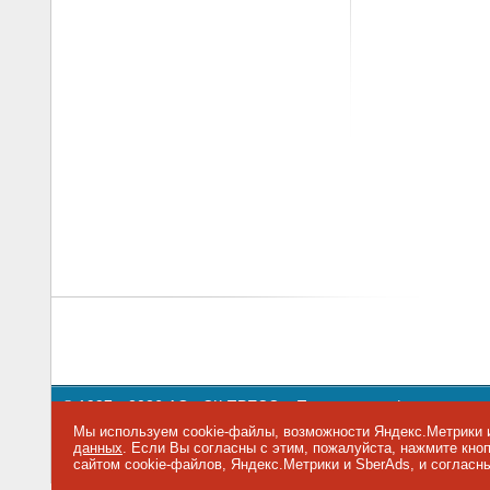
© 1997—2026 АО «СК ПРЕСС».
Политика конфиденциальн
109147 г. Москва, ул. Марксистская, 34, строение 10. Теле
Мы используем cookie-файлы, возможности Яндекс.Метрики и
данных
. Если Вы согласны с этим, пожалуйста, нажмите кн
ITRN
|
IT Channel News
|
itWeek
|
Byte/Россия
|
Бестселлер
сайтом cookie-файлов, Яндекс.Метрики и SberAds, и согласн