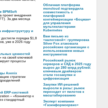
Облачная платформа
moncloud подтвердила
е BPMSoft
совместимость с
а проект внедрения
платформой
T). За два месяца
контейнеризации «Боцман»
для управления
мультикластерами
Kubernetes
а инфраструктуру и
Вам письмо из
 достигли порядка $1,8
«налоговой»: группировка
ов, уже в 2026 году
Silver Fox атаковала
российские организации с
использованием новых
альных ценностей
инструментов
» на своей ключевой
Российский рынок
зирует процессы
серверов и СХД в 2025 году
вырос до 280 млрд рублей:
ключевым драйвером
ды Axenix
стали госзакупки и
зацию стратегии
цифровизация
одразделений
Закупки ИИ-решений
выросли в разы: рынок
переходит от пилотов к
ой ERP-системой
масштабированию
ation – «Коннектор к
ез стандартный
Эксперт компании
«Газинформсервис»