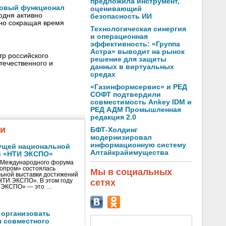
предложила инструмент,
 новый функционал
оценивающий
одня активно
безопасность ИИ
ьно сокращая время
Технологическая синергия
и операционная
эффективность: «Группа
Астра» выводит на рынок
р российского
решение для защиты
течественного и
данных в виртуальных
средах
«Газинформсервис» и РЕД
СОФТ подтвердили
совместимость Ankey IDM и
РЕД АДМ Промышленная
редакция 2.0
жи
БФТ-Холдинг
модернизировал
информационную систему
ущей национальной
Алтайкрайимущества
и «НТИ ЭКСПО»
V Международного форума
нопром» состоялась
Мы в социальных
ьной выставки достижений
сетях
«НТИ ЭКСПО». В этом году
И ЭКСПО» — это …
 организовать
я совместного