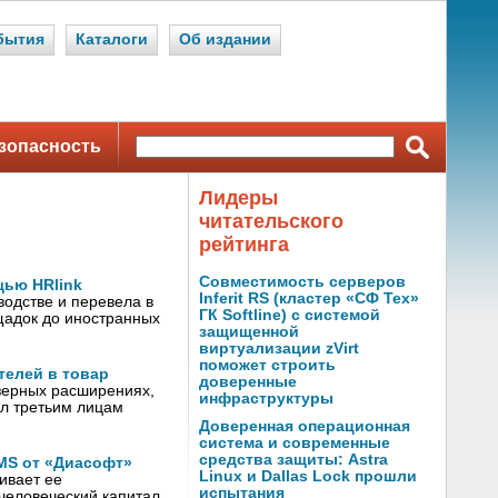
бытия
Каталоги
Об издании
зопасность
Лидеры
читательского
рейтинга
Совместимость серверов
ью HRlink
Inferit RS (кластер «СФ Тех»
одстве и перевела в
ГК Softline) с системой
щадок до иностранных
защищенной
виртуализации zVirt
поможет строить
телей в товар
доверенные
узерных расширениях,
инфраструктуры
л третьим лицам
Доверенная операционная
система и современные
средства защиты: Astra
MS от «Диасофт»
Linux и Dallas Lock прошли
ивает ее
испытания
человеческий капитал,