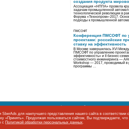
создания продукта мирово
Ассоциация «НППА» провела кру
задачам промышленной автомати
технологической революции в ра
Форума «Технопром»-2017. Осно
подходы к промышленной автома
ПМСОФТ
Конференция ПМСОФТ по 
проектами: российские пр
ставку на эффективность
В Москве завершилась XVI Межд
ПМСОФТ по управлению проекта
эффективность» и II бизнес-сем
стоимостного инжиниринга — AA
Workshop — 2017, проводимый в 
программы …
ости персональных данных
,
информация об авторских правах и п
фон: +7 495 974-22-60. Факс: +7 495 974-22-63. E-mail:
siteeditor@i
 SberAds для наилучшего представления нашего сайта в соответствии 
опку «Принять». Продолжая пользоваться сайтом, Вы подтверждаете, чт
ы IT-рынка
ы с
Политикой обработки персональных данных
.