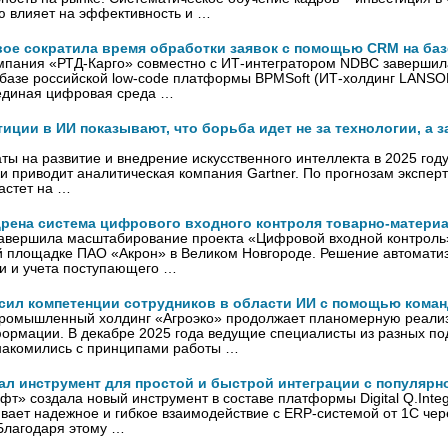
ю влияет на эффективность и …
вое сократила время обработки заявок с помощью CRM на баз
омпания «РТД-Карго» совместно с ИТ-интегратором NDBC завершил
базе российской low-code платформы BPMSoft (ИТ-холдинг LANSOF
единая цифровая среда …
ции в ИИ показывают, что борьба идет не за технологии, а з
ты на развитие и внедрение искусственного интеллекта в 2025 году
ки приводит аналитическая компания Gartner. По прогнозам эксперт
астет на …
дрена система цифрового входного контроля товарно-матери
завершила масштабирование проекта «Цифровой входной контроль
й площадке ПАО «Акрон» в Великом Новгороде. Решение автомати
и и учета поступающего …
сил компетенции сотрудников в области ИИ с помощью коман
промышленный холдинг «Агроэко» продолжает планомерную реали
ормации. В декабре 2025 года ведущие специалисты из разных п
накомились с принципами работы …
ал инструмент для простой и быстрой интеграции с популярн
т» создала новый инструмент в составе платформы Digital Q.Integr
вает надежное и гибкое взаимодействие с ERP-системой от 1С чер
Благодаря этому …