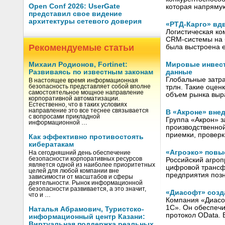
Open Conf 2026: UserGate
которая напряму
представил свое видение
архитектуры сетевого доверия
«РТД-Карго» вд
Логистическая к
CRM-системы на 
Рекомендуемые статьи
была выстроена 
Мировые инвести
Михаил Родионов, Fortinet:
данные
Развиваясь по известным законам
Глобальные затра
В настоящее время информационная
трлн. Такие оцен
безопасность представляет собой вполне
самостоятельное мощное направление
объем рынка выр
корпоративной автоматизации.
Естественно, что в таких условиях
направление это все теснее связывается
В «Акроне» вне
с вопросами прикладной
Группа «Акрон» 
информационной …
производственно
приемки, проверк
Как эффективно противостоять
кибератакам
«Агроэко» повы
На сегодняшний день обеспечение
безопасности корпоративных ресурсов
Российский агро
является одной из наиболее приоритетных
цифровой трансф
целей для любой компании вне
предприятия поз
зависимости от масштабов и сферы
деятельности. Рынок информационной
безопасности развивается, а это значит,
«Диасофт» созд
что и …
Компания «Диасоф
1С». Он обеспечи
Наталья Абрамович, Туристско-
протокол OData. 
информационный центр Казани:
Виртуальная поддержка реальных