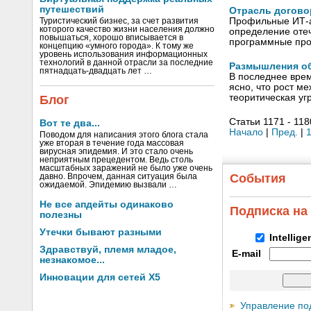
путешествий
Отрасль догово
Профильные ИТ-а
Туристический бизнес, за счет развития
которого качество жизни населения должно
определение оте
повышаться, хорошо вписывается в
программные про
концепцию «умного города». К тому же
уровень использования информационных
технологий в данной отрасли за последние
Размышления об
пятнадцать-двадцать лет …
В последнее врем
ясно, что рост м
теоритическая уг
Блог
Статьи 1171 - 118
Вот те два...
Начало
|
Пред.
|
Поводом для написания этого блога стала
уже вторая в течение года массовая
вирусная эпидемия. И это стало очень
неприятным прецедентом. Ведь столь
масштабных заражений не было уже очень
События
давно. Впрочем, данная ситуация была
ожидаемой. Эпидемию вызвали …
Не все апдейты одинаково
Подписка на
полезны
Утечки бывают разными
Intellig
Здравствуй, племя младое,
E-mail
незнакомое...
Инновации для сетей X5
Управление по