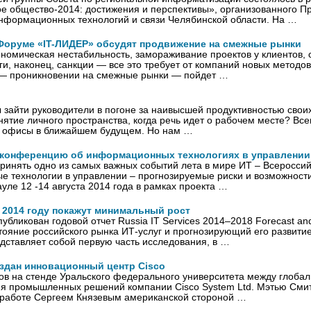
 общество-2014: достижения и перспективы», организованного Пр
нформационных технологий и связи Челябинской области. На …
Форуме «IT-ЛИДЕР» обсудят продвижение на смежные рынки
омическая нестабильность, замораживание проектов у клиентов, 
ги, наконец, санкции — все это требует от компаний новых методо
 — проникновении на смежные рынки — пойдет …
ы зайти руководители в погоне за наивысшей продуктивностью свои
нятие личного пространства, когда речь идет о рабочем месте? В
ет офисы в ближайшем будущем. Но нам …
конференцию об информационных технологиях в управлении 
принять одно из самых важных событий лета в мире ИТ – Всеросс
 технологии в управлении – прогнозируемые риски и возможност
ауле 12 -14 августа 2014 года в рамках проекта …
в 2014 году покажут минимальный рост
бликован годовой отчет Russia IT Services 2014–2018 Forecast and
яние российского рынка ИТ-услуг и прогнозирующий его развити
едставляет собой первую часть исследования, в …
оздан инновационный центр Cisco
ов на стенде Уральского федерального университета между глоба
тия промышленных решений компании Cisco System Ltd. Мэтью Сми
 работе Сергеем Князевым американской стороной …