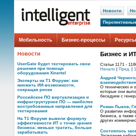
Новости
Но
Перспективные
Мобильность
Бизнес-процессы
Ресурсы
Новости
Бизнес и И
UserGate будет тестировать свои
Статьи 1171 - 118
решения при помощи
Начало
|
Пред.
|
оборудования Xinertel
Андрей Черного
Эксперты на Т1 Форуме: как
взаимодействи
множить ИИ-возможности,
О технических и 
сокращая риски
которые они выпо
беседуем с гене
Российское ПО виртуализации и
инфраструктурное ПО — наиболее
востребованные направления для
Роман Лыков, Г
тестирования
О развитии инфор
бизнеса, а также
На Т1 Форуме вывели формулу
других коммерчес
эффективности ИТ с точки зрения
бизнеса: меньше тратить, больше
Состоялось зас
зарабатывать
Заседание рабоч