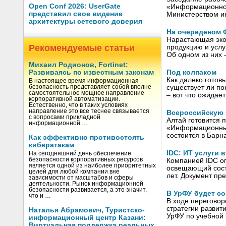
Open Conf 2026: UserGate
«Информационное
представил свое видение
Министерством и
архитектуры сетевого доверия
На очереденом 
Нарастающая экон
Рекомендуемые статьи
продукцию и услу
Об одном из них
Михаил Родионов, Fortinet:
Под колпаком
Развиваясь по известным законам
Как далеко готов
В настоящее время информационная
существует ли по
безопасность представляет собой вполне
самостоятельное мощное направление
– вот что ожида
корпоративной автоматизации.
Естественно, что в таких условиях
направление это все теснее связывается
Всероссийскую 
с вопросами прикладной
Алтай готовится 
информационной …
«Информационные
состоится в Барн
Как эффективно противостоять
кибератакам
IDC: ИТ услуги 
На сегодняшний день обеспечение
безопасности корпоративных ресурсов
Компанией IDC опу
является одной из наиболее приоритетных
освещающий состо
целей для любой компании вне
лет. Документ пр
зависимости от масштабов и сферы
деятельности. Рынок информационной
безопасности развивается, а это значит,
В УрФУ будет с
что и …
В ходе переговор
стратегии разви
Наталья Абрамович, Туристско-
УрФУ по учебной
информационный центр Казани:
Виртуальная поддержка реальных