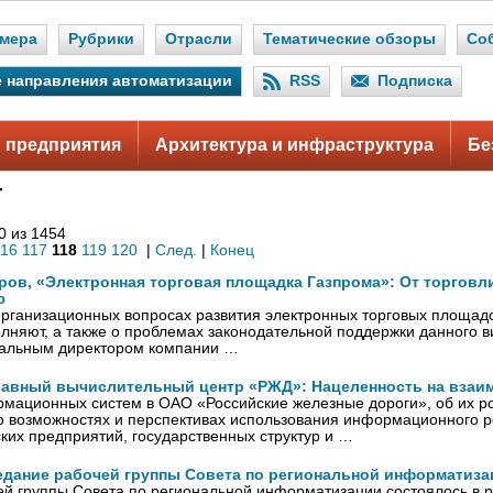
мера
Рубрики
Отрасли
Тематические обзоры
Со
 направления автоматизации
RSS
Подписка
 предприятия
Архитектура и инфраструктура
Бе
Т
0 из 1454
116
117
118
119
120
|
След.
|
Конец
ров, «Электронная торговая площадка Газпрома»: От торговл
ю
организационных вопросах развития электронных торговых площадо
лняют, а также о проблемах законодательной поддержки данного 
ральным директором компании …
лавный вычислительный центр «РЖД»: Нацеленность на взаи
мационных систем в ОАО «Российские железные дороги», об их р
 о возможностях и перспективах использования информационного 
ких предприятий, государственных структур и …
едание рабочей группы Совета по региональной информатиза
ей группы Совета по региональной информатизации состоялось в 