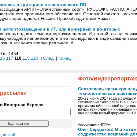
рилась о критериях отечественного ПО
ссоциации АРПП «Отечественный софт», РУССОФТ, РАСПО, АПЭА
чественного программного обеспечения. Основной фактор – исклю
дукты принадлежат России. Правообладателем может …
 импортозамещении в ИТ, или во-первых и во-вторых
я вновь поднята тема импортозамещения. И, на мой взгляд, слишк
еждународной напряежнности и ее последствия в виде санкций зама
роза, а как нечто вполне реальное. А …
0 из 1454
116
117
118
119
120
|
След.
|
Конец
Фото/Видеорепорта
Состоялась премьера вед
 рассылки
технологической выставк
20–22 июня 2017 года в рамках 
технологического развития «Тех
ent Enterprise Express
премьера обновленной национал
науки, технологий и инноваций 
она обрела новый формат: «НТ
Ассоциация «НППА»
Олег Сердюков: Мы хотим
содружество компаний дл
дпиской