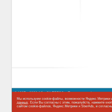
© 1997—2026 АО «СК ПРЕСС».
Политика конфиденциальн
109147 г. Москва, ул. Марксистская, 34, строение 10. Теле
Мы используем cookie-файлы, возможности Яндекс.Метрики и
данных
. Если Вы согласны с этим, пожалуйста, нажмите кн
ITRN
|
IT Channel News
|
itWeek
|
Byte/Россия
|
Бестселлер
сайтом cookie-файлов, Яндекс.Метрики и SberAds, и согласн