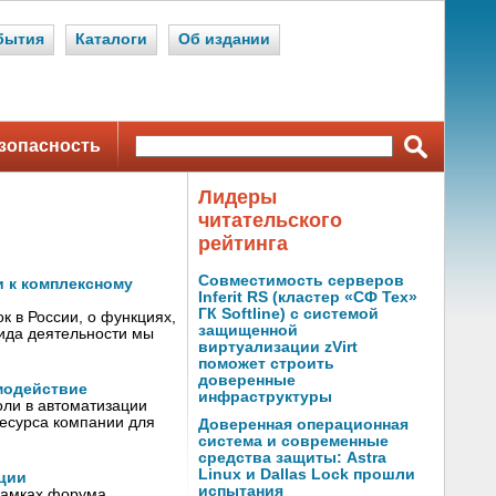
бытия
Каталоги
Об издании
зопасность
Лидеры
читательского
рейтинга
Совместимость серверов
и к комплексному
Inferit RS (кластер «СФ Тех»
ГК Softline) с системой
к в России, о функциях,
защищенной
вида деятельности мы
виртуализации zVirt
поможет строить
доверенные
модействие
инфраструктуры
оли в автоматизации
ресурса компании для
Доверенная операционная
система и современные
средства защиты: Astra
Linux и Dallas Lock прошли
ции
испытания
рамках форума