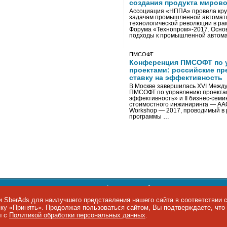
создания продукта мирово
Ассоциация «НППА» провела кру
задачам промышленной автомати
технологической революции в ра
Форума «Технопром»-2017. Осно
подходы к промышленной автома
ПМСОФТ
Конференция ПМСОФТ по 
проектами: российские пр
ставку на эффективность
В Москве завершилась XVI Межд
ПМСОФТ по управлению проекта
эффективность» и II бизнес-сем
стоимостного инжиниринга — AA
Workshop — 2017, проводимый в 
программы …
ости персональных данных
,
информация об авторских правах и п
фон: +7 495 974-22-60. Факс: +7 495 974-22-63. E-mail:
siteeditor@i
 SberAds для наилучшего представления нашего сайта в соответствии 
опку «Принять». Продолжая пользоваться сайтом, Вы подтверждаете, чт
ы IT-рынка
ы с
Политикой обработки персональных данных
.