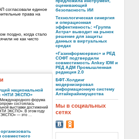
предложила инструмент,
оценивающий
П согласовали единое
безопасность ИИ
чительные права на
Технологическая синергия
и операционная
эффективность: «Группа
Астра» выводит на рынок
ом поздно, когда стало
решение для защиты
ячили не как чисто
данных в виртуальных
средах
«Газинформсервис» и РЕД
СОФТ подтвердили
совместимость Ankey IDM и
РЕД АДМ Промышленная
редакция 2.0
жи
БФТ-Холдинг
модернизировал
информационную систему
ущей национальной
Алтайкрайимущества
и «НТИ ЭКСПО»
V Международного форума
нопром» состоялась
Мы в социальных
ьной выставки достижений
сетях
«НТИ ЭКСПО». В этом году
И ЭКСПО» — это …
 организовать
я совместного