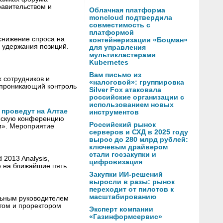
авительством и
Облачная платформа
moncloud подтвердила
совместимость с
платформой
снижение спроса на
контейнеризации «Боцман»
в удержания позиций.
для управления
мультикластерами
Kubernetes
Вам письмо из
х сотрудников и
«налоговой»: группировка
сепроникающий контроль
Silver Fox атаковала
российские организации с
использованием новых
проведут на Алтае
инструментов
ийскую конференцию
Российский рынок
и». Мероприятие
серверов и СХД в 2025 году
вырос до 280 млрд рублей:
ключевым драйвером
стали госзакупки и
 2013 Analysis,
цифровизация
е на ближайшие пять
Закупки ИИ-решений
выросли в разы: рынок
переходит от пилотов к
масштабированию
льным руководителем
том и проректором
Эксперт компании
«Газинформсервис»