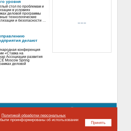
го уровня
глый стол по проблемам и
зации в условиях
мках деловой программы
вные технологические
тизации и безопасности …
управлению
едприятия делают
ународная конференция
ми «Ставка на
инар Ассоциации развития
CE Moscow Spring
рамках деловой
орядке использования материалов сайта
emag.ru
..
с
Политикой обработки персональных
о были проинформированы об использовании
Принять