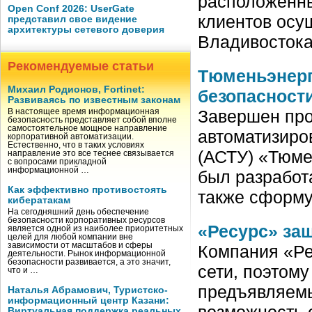
расположенны
Open Conf 2026: UserGate
клиентов осу
представил свое видение
архитектуры сетевого доверия
Владивостока
Рекомендуемые статьи
Тюменьэнерг
Михаил Родионов, Fortinet:
безопасност
Развиваясь по известным законам
Завершен про
В настоящее время информационная
безопасность представляет собой вполне
самостоятельное мощное направление
автоматизиро
корпоративной автоматизации.
Естественно, что в таких условиях
(АСТУ) «Тюме
направление это все теснее связывается
с вопросами прикладной
информационной …
был разработ
Как эффективно противостоять
также сформ
кибератакам
На сегодняшний день обеспечение
безопасности корпоративных ресурсов
«Ресурс» за
является одной из наиболее приоритетных
целей для любой компании вне
зависимости от масштабов и сферы
Компания «Ре
деятельности. Рынок информационной
безопасности развивается, а это значит,
сети, поэтом
что и …
предъявляемы
Наталья Абрамович, Туристско-
информационный центр Казани:
возможность 
Виртуальная поддержка реальных