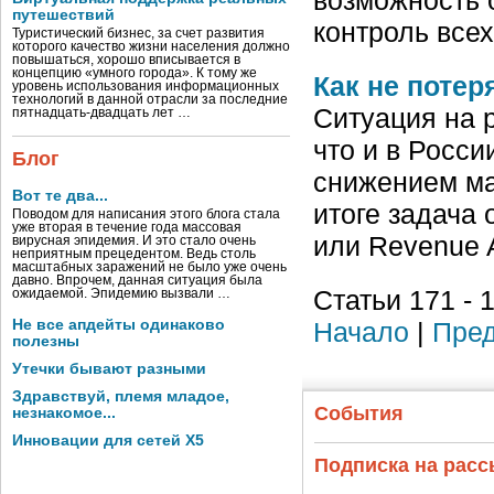
путешествий
контроль все
Туристический бизнес, за счет развития
которого качество жизни населения должно
повышаться, хорошо вписывается в
концепцию «умного города». К тому же
Как не потер
уровень использования информационных
технологий в данной отрасли за последние
Ситуация на 
пятнадцать-двадцать лет …
что и в Росси
Блог
снижением ма
Вот те два...
итоге задача
Поводом для написания этого блога стала
уже вторая в течение года массовая
или Revenue 
вирусная эпидемия. И это стало очень
неприятным прецедентом. Ведь столь
масштабных заражений не было уже очень
давно. Впрочем, данная ситуация была
Статьи 171 - 
ожидаемой. Эпидемию вызвали …
Начало
|
Пред
Не все апдейты одинаково
полезны
Утечки бывают разными
Здравствуй, племя младое,
События
незнакомое...
Инновации для сетей X5
Подписка на рас