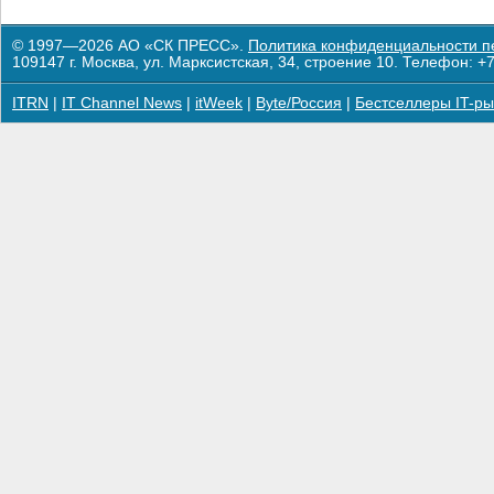
© 1997—2026 АО «СК ПРЕСС».
Политика конфиденциальности п
109147 г. Москва, ул. Марксистская, 34, строение 10. Телефон: +7
ITRN
|
IT Channel News
|
itWeek
|
Byte/Россия
|
Бестселлеры IT-ры