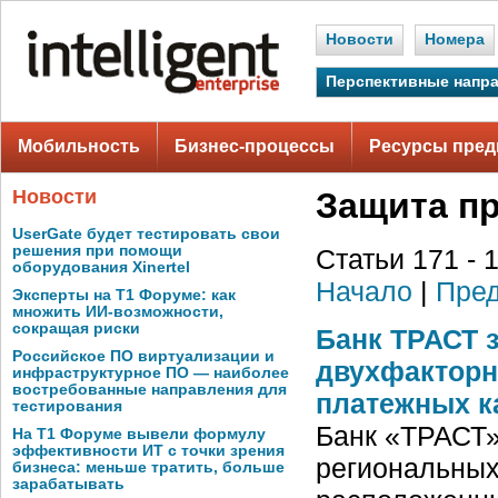
Новости
Номера
Перспективные напр
Мобильность
Бизнес-процессы
Ресурсы пред
Новости
Защита п
UserGate будет тестировать свои
решения при помощи
Статьи 171 - 
оборудования Xinertel
Начало
|
Пред
Эксперты на Т1 Форуме: как
множить ИИ-возможности,
сокращая риски
Банк ТРАСТ 
Российское ПО виртуализации и
двухфакторн
инфраструктурное ПО — наиболее
востребованные направления для
платежных к
тестирования
Банк «ТРАСТ»
На Т1 Форуме вывели формулу
эффективности ИТ с точки зрения
региональных 
бизнеса: меньше тратить, больше
зарабатывать