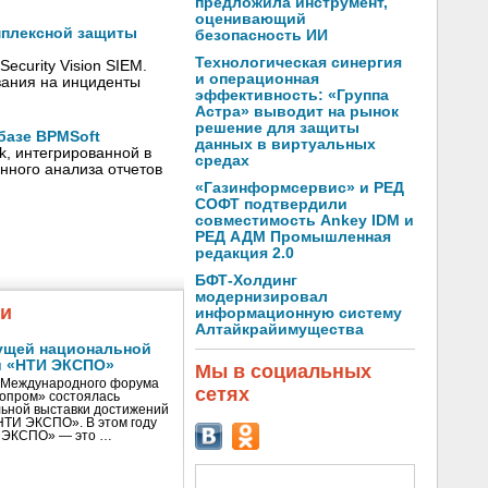
предложила инструмент,
оценивающий
мплексной защиты
безопасность ИИ
Технологическая синергия
ecurity Vision SIEM.
и операционная
вания на инциденты
эффективность: «Группа
Астра» выводит на рынок
решение для защиты
базе BPMSoft
данных в виртуальных
, интегрированной в
средах
нного анализа отчетов
«Газинформсервис» и РЕД
СОФТ подтвердили
совместимость Ankey IDM и
РЕД АДМ Промышленная
редакция 2.0
БФТ-Холдинг
модернизировал
жи
информационную систему
Алтайкрайимущества
ущей национальной
и «НТИ ЭКСПО»
Мы в социальных
V Международного форума
сетях
нопром» состоялась
ьной выставки достижений
«НТИ ЭКСПО». В этом году
И ЭКСПО» — это …