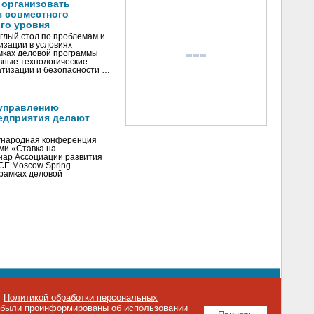
 организовать
я совместного
го уровня
глый стол по проблемам и
зации в условиях
мках деловой программы
вные технологические
тизации и безопасности …
управлению
едприятия делают
ународная конференция
ми «Ставка на
инар Ассоциации развития
CE Moscow Spring
рамках деловой
орядке использования материалов сайта
emag.ru
..
с
Политикой обработки персональных
о были проинформированы об использовании