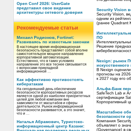
Open Conf 2026: UserGate
представил свое видение
Security Vision
архитектуры сетевого доверия
Security Vision,
одним из рейтинг
(ранее Quadrant
Рекомендуемые статьи
Интеллектуальн
ПО
Михаил Родионов, Fortinet:
Интеллектуальный
Развиваясь по известным законам
Решение предназ
В настоящее время информационная
кибербезопаснос
безопасность представляет собой вполне
самостоятельное мощное направление
корпоративной автоматизации.
Nexign: рынок П
Естественно, что в таких условиях
направление это все теснее связывается
искусственного 
с вопросами прикладной
В Nexign оценили
информационной …
прогнозы на 2026
к 2027 году его 
Как эффективно противостоять
кибератакам
Альфа-Банк пер
На сегодняшний день обеспечение
безопасности корпоративных ресурсов
SafeTech Lab и А
является одной из наиболее приоритетных
сертификации Safe
целей для любой компании вне
Корпоративный ц
зависимости от масштабов и сферы
деятельности. Рынок информационной
безопасности развивается, а это значит,
Масштабное обно
что и …
безопасности о
Компания Securit
Наталья Абрамович, Туристско-
объявляет о зна
информационный центр Казани:
(Governance) в с
Виртуальная поддержка реальных