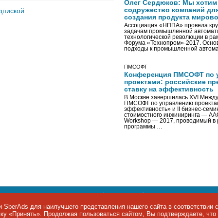
Олег Сердюков: Мы хотим
содружество компаний дл
дпиской
создания продукта мирово
Ассоциация «НППА» провела кру
задачам промышленной автомати
технологической революции в ра
Форума «Технопром»-2017. Осно
подходы к промышленной автома
ПМСОФТ
Конференция ПМСОФТ по 
проектами: российские пр
ставку на эффективность
В Москве завершилась XVI Межд
ПМСОФТ по управлению проекта
эффективность» и II бизнес-сем
стоимостного инжиниринга — AA
Workshop — 2017, проводимый в 
программы …
ости персональных данных
,
информация об авторских правах и п
фон: +7 495 974-22-60. Факс: +7 495 974-22-63. E-mail:
siteeditor@i
 SberAds для наилучшего представления нашего сайта в соответствии 
опку «Принять». Продолжая пользоваться сайтом, Вы подтверждаете, чт