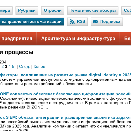
мера
Рубрики
Отрасли
Тематические обзоры
Со
 направления автоматизации
RSS
Подписка
 предприятия
Архитектура и инфраструктура
Бе
и процессы
 294
1
2
3
4
5
|
След.
|
Конец
факторы, повлиявшие на развитие рынка digital identity в 202
к систем управления доступом столкнулся с одновременным давле
бюджетов и ростом требований к безопасности.
BI.ZONE совместно обеспечат безопасную цифровизацию росси
 «Софтлайн»), инвестиционно-технологический холдинг с фокусом н
 подписали соглашение о сотрудничестве. В рамках партнерства ГК
евые решения BI.ZONE …
к SIEM: облако, интеграции и расширенная аналитика задают
нили российский рынок систем управления информационной безопа
EM) за 2025 год. Аналитики компании считают, что он увеличился п
ранится в 2026 …