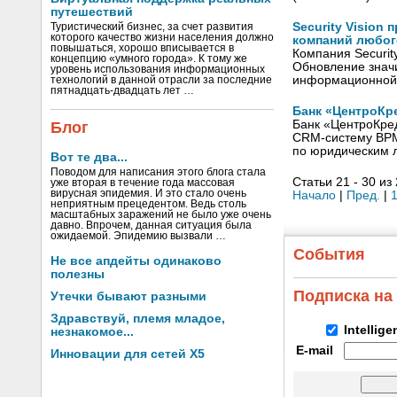
путешествий
Security Visio
Туристический бизнес, за счет развития
которого качество жизни населения должно
компаний любог
повышаться, хорошо вписывается в
Компания Securit
концепцию «умного города». К тому же
Обновление знач
уровень использования информационных
информационной
технологий в данной отрасли за последние
пятнадцать-двадцать лет …
Банк «ЦентроКр
Банк «ЦентроКре
Блог
CRM-систему BPMS
по юридическим 
Вот те два...
Поводом для написания этого блога стала
Статьи 21 - 30 из
уже вторая в течение года массовая
вирусная эпидемия. И это стало очень
Начало
|
Пред.
|
неприятным прецедентом. Ведь столь
масштабных заражений не было уже очень
давно. Впрочем, данная ситуация была
ожидаемой. Эпидемию вызвали …
События
Не все апдейты одинаково
полезны
Подписка на
Утечки бывают разными
Здравствуй, племя младое,
Intellig
незнакомое...
E-mail
Инновации для сетей X5