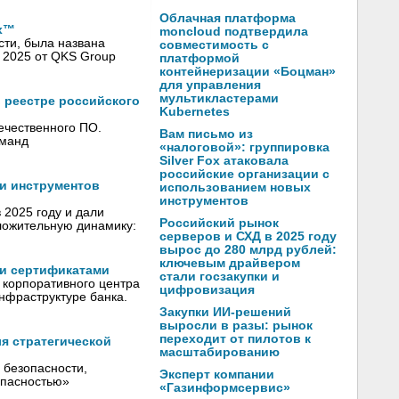
Облачная платформа
ix™
moncloud подтвердила
сти, была названа
совместимость с
 2025 от QKS Group
платформой
контейнеризации «Боцман»
для управления
мультикластерами
 реестре российского
Kubernetes
ечественного ПО.
Вам письмо из
оманд
«налоговой»: группировка
Silver Fox атаковала
российские организации с
 и инструментов
использованием новых
инструментов
 2025 году и дали
Российский рынок
ложительную динамику:
серверов и СХД в 2025 году
вырос до 280 млрд рублей:
ключевым драйвером
ми сертификатами
стали госзакупки и
 корпоративного центра
цифровизация
инфраструктуре банка.
Закупки ИИ-решений
выросли в разы: рынок
переходит от пилотов к
я стратегической
масштабированию
 безопасности,
Эксперт компании
опасностью»
«Газинформсервис»