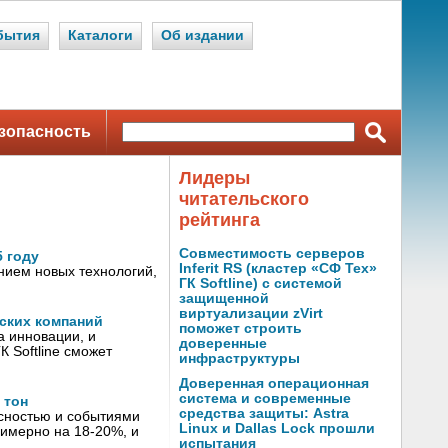
бытия
Каталоги
Об издании
зопасность
Лидеры
читательского
рейтинга
Совместимость серверов
5 году
Inferit RS (кластер «СФ Тех»
нием новых технологий,
ГК Softline) с системой
защищенной
виртуализации zVirt
йских компаний
поможет строить
а инновации, и
доверенные
 Softline сможет
инфраструктуры
Доверенная операционная
система и современные
 тон
средства защиты: Astra
сностью и событиями
Linux и Dallas Lock прошли
римерно на 18-20%, и
испытания