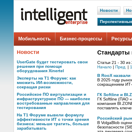
Новости
Но
Перспективные
Мобильность
Бизнес-процессы
Ресурсы
Новости
Стандарты 
UserGate будет тестировать свои
Статьи 21 - 30 из
решения при помощи
Начало
|
Пред.
|
оборудования Xinertel
В RooX назвали 
Эксперты на Т1 Форуме: как
В 2025 году рыно
множить ИИ-возможности,
сокращением ИТ-
сокращая риски
Российское ПО виртуализации и
ГК Softline и 
инфраструктурное ПО — наиболее
ГК Softline (ПАО
востребованные направления для
компания BI.ZONE
тестирования
поставлять ключ
На Т1 Форуме вывели формулу
Российский рыно
эффективности ИТ с точки зрения
В VolgaBlob оце
бизнеса: меньше тратить, больше
безопасности (SI
зарабатывать
эта динамика сох