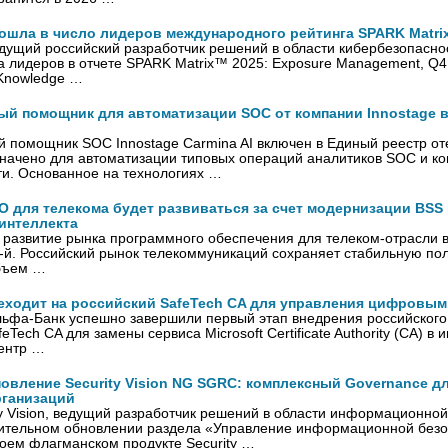
 вошла в число лидеров международного рейтинга SPARK Matr
 ведущий российский разработчик решений в области кибербезопасно
а лидеров в отчете SPARK Matrix™ 2025: Exposure Management, Q4
 Knowledge …
ый помощник для автоматизации SOC от компании Innostage в
 помощник SOC Innostage Carmina AI включен в Единый реестр от
начено для автоматизации типовых операций аналитиков SOС и к
ти. Основанное на технологиях …
О для телекома будет развиваться за счет модернизации BSS
интеллекта
 развитие рынка программного обеспечения для телеком-отрасли в
-й. Российский рынок телекоммуникаций сохраняет стабильную по
объем …
еходит на российский SafeTech CA для управления цифровы
льфа-Банк успешно завершили первый этап внедрения российского
Tech CA для замены сервиса Microsoft Certificate Authority (CA) в 
ентр …
вление Security Vision NG SGRC: комплексный Governance дл
рганизаций
y Vision, ведущий разработчик решений в области информационной
чительном обновлении раздела «Управление информационной без
воем флагманском продукте Security …