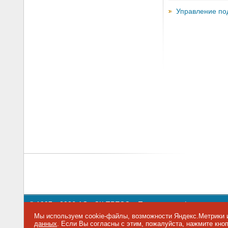
Управление по
© 1997—2026 АО «СК ПРЕСС».
Политика конфиденциальн
109147 г. Москва, ул. Марксистская, 34, строение 10. Теле
Мы используем cookie-файлы, возможности Яндекс.Метрики и
данных
. Если Вы согласны с этим, пожалуйста, нажмите кн