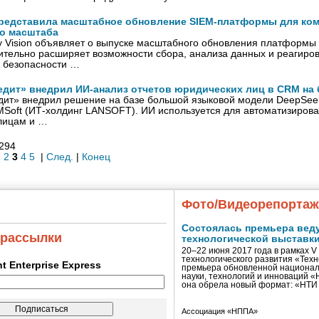
n представила масштабное обновление SIEM-платформы для ко
о масштаба
y Vision объявляет о выпуске масштабного обновления платформы S
ительно расширяет возможности сбора, анализа данных и реагиро
 безопасности …
едит» внедрил ИИ-анализ отчетов юридических лиц в CRM на 
дит» внедрил решение на базе большой языковой модели DeepSeek
oft (ИТ-холдинг LANSOFT). ИИ используется для автоматизирова
лицам и …
 294
1
2
3
4
5
|
След.
|
Конец
Фото/Видеорепорта
Состоялась премьера вед
 рассылки
технологической выставк
20–22 июня 2017 года в рамках 
технологического развития «Тех
ent Enterprise Express
премьера обновленной национал
науки, технологий и инноваций 
она обрела новый формат: «НТ
Ассоциация «НППА»