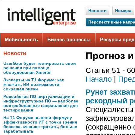
Новости
Номера
Перспективные напр
Мобильность
Бизнес-процессы
Ресурсы пред
Новости
Прогноз и
UserGate будет тестировать свои
решения при помощи
Статьи 51 - 60
оборудования Xinertel
Начало
|
Пред
Эксперты на Т1 Форуме: как
множить ИИ-возможности,
сокращая риски
Рунет захва
Российское ПО виртуализации и
рекордный р
инфраструктурное ПО — наиболее
востребованные направления для
Специалисты 
тестирования
зафиксировал
На Т1 Форуме вывели формулу
эффективности ИТ с точки зрения
(сокращенно 
бизнеса: меньше тратить, больше
зарабатывать