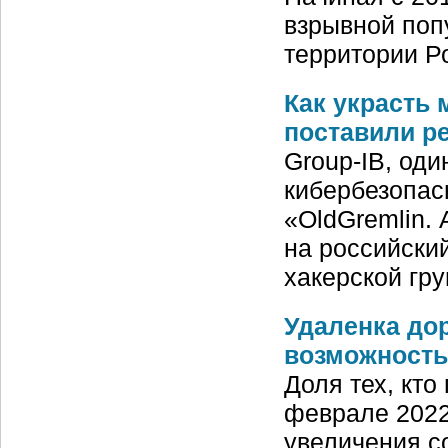
взрывной поп
территории Р
Как украсть 
поставили ре
Group-IB, од
кибербезопас
«OldGremlin.
на российски
хакерской гр
Удаленка до
возможность
Доля тех, кто
феврале 2022
увеличения со