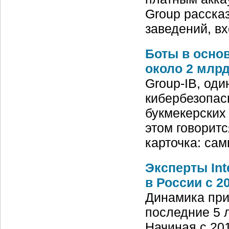
Group расска
заведений, в
Боты в осно
около 2 млрд
Group-IB, од
кибербезопас
букмекерских
этом говорит
карточка: са
Эксперты Int
в России c 2
Динамика при
последние 5 
Начиная с 201