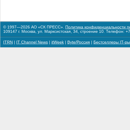
© 1997—2026 АО «СК ПРЕСС».
Политика конфиденциальности п
109147 г. Москва, ул. Марксистская, 34, строение 10. Телефон: +7
ITRN
|
IT Channel News
|
itWeek
|
Byte/Россия
|
Бестселлеры IT-ры