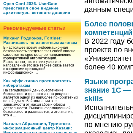
автоматическ
Open Conf 2026: UserGate
данным спец
представил свое видение
архитектуры сетевого доверия
Более полови
Рекомендуемые статьи
компетенций 
Михаил Родионов, Fortinet:
В 2022 году б
Развиваясь по известным законам
проекте по в
В настоящее время информационная
безопасность представляет собой вполне
самостоятельное мощное направление
«Университет 
корпоративной автоматизации.
Естественно, что в таких условиях
более 40 комп
направление это все теснее связывается
с вопросами прикладной
информационной …
Языки прогр
Как эффективно противостоять
кибератакам
знание 1С —
На сегодняшний день обеспечение
безопасности корпоративных ресурсов
skills
является одной из наиболее приоритетных
целей для любой компании вне
зависимости от масштабов и сферы
Исполнительн
деятельности. Рынок информационной
безопасности развивается, а это значит,
дисциплиниров
что и …
по мнению ру
Наталья Абрамович, Туристско-
информационный центр Казани:
оказались да
Виртуальная поддержка реальных