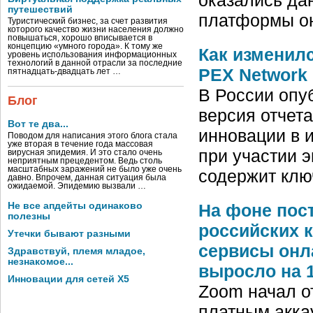
путешествий
платформы он
Туристический бизнес, за счет развития
которого качество жизни населения должно
повышаться, хорошо вписывается в
концепцию «умного города». К тому же
Как изменилс
уровень использования информационных
технологий в данной отрасли за последние
PEX Network
пятнадцать-двадцать лет …
В России опу
Блог
версия отчет
Вот те два...
инновации в 
Поводом для написания этого блога стала
уже вторая в течение года массовая
при участии 
вирусная эпидемия. И это стало очень
неприятным прецедентом. Ведь столь
масштабных заражений не было уже очень
содержит кл
давно. Впрочем, данная ситуация была
ожидаемой. Эпидемию вызвали …
На фоне пос
Не все апдейты одинаково
полезны
российских 
Утечки бывают разными
сервисы онла
Здравствуй, племя младое,
незнакомое...
выросло на 
Инновации для сетей X5
Zoom начал о
платным акка