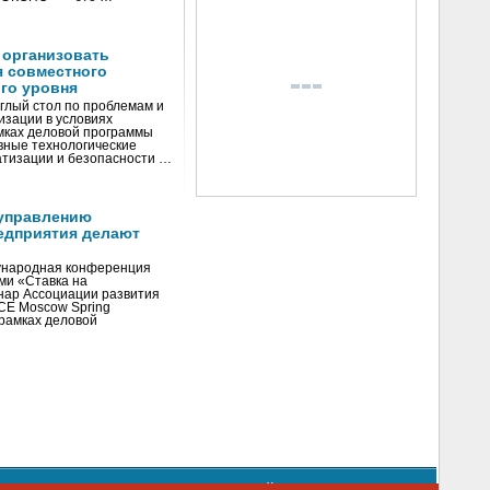
 организовать
я совместного
го уровня
глый стол по проблемам и
зации в условиях
мках деловой программы
вные технологические
тизации и безопасности …
управлению
едприятия делают
ународная конференция
ми «Ставка на
инар Ассоциации развития
CE Moscow Spring
рамках деловой
орядке использования материалов сайта