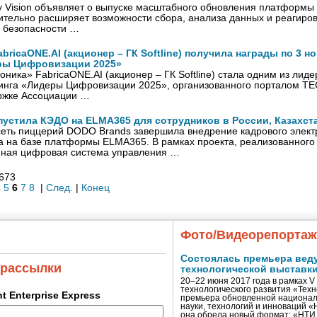
y Vision объявляет о выпуске масштабного обновления платформы S
ительно расширяет возможности сбора, анализа данных и реагиро
 безопасности …
bricaONE.AI (акционер – ГК Softline) получила награды по 3 
ры Цифровизации 2025»
ника» FabricaONE.AI (акционер – ГК Softline) стала одним из лидер
инга «Лидеры Цифровизации 2025», организованного порталом TE
ержке Ассоциации …
пустила КЭДО на ELMA365 для сотрудников в России, Казахст
еть пиццерий DODO Brands завершила внедрение кадрового элект
а на базе платформы ELMA365. В рамках проекта, реализованного
иная цифровая система управления …
 673
4
5
6
7
8
|
След.
|
Конец
Фото/Видеорепорта
Состоялась премьера вед
 рассылки
технологической выставк
20–22 июня 2017 года в рамках 
технологического развития «Тех
ent Enterprise Express
премьера обновленной национал
науки, технологий и инноваций 
она обрела новый формат: «НТ