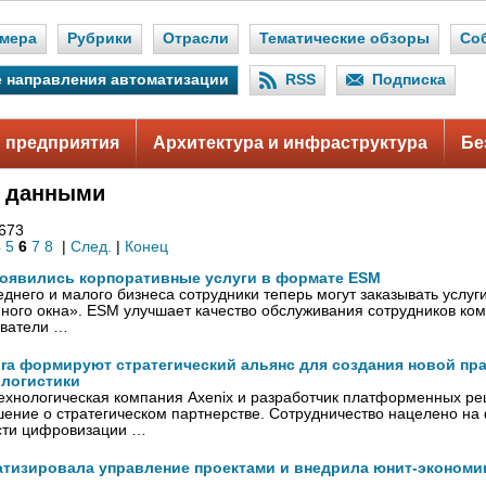
мера
Рубрики
Отрасли
Тематические обзоры
Со
 направления автоматизации
RSS
Подписка
 предприятия
Архитектура и инфраструктура
Бе
е данными
 673
4
5
6
7
8
|
След.
|
Конец
 появились корпоративные услуги в формате ESM
еднего и малого бизнеса сотрудники теперь могут заказывать услу
ного окна». ESM улучшает качество обслуживания сотрудников ко
ователи …
tura формируют стратегический альянс для создания новой п
логистики
ехнологическая компания Axenix и разработчик платформенных ре
ение о стратегическом партнерстве. Сотрудничество нацелено на
асти цифровизации …
атизировала управление проектами и внедрила юнит-экономи