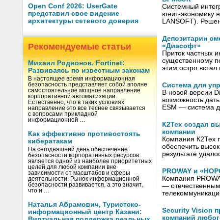
Open Conf 2026: UserGate
Системный интег
представил свое видение
юнит-экономику н
архитектуры сетевого доверия
LANSOFT). Решен
Депозитарии см
Рекомендуемые статьи
«Диасофт»
Приток частных и
существенному по
Михаил Родионов, Fortinet:
этим остро встал
Развиваясь по известным законам
В настоящее время информационная
Система для упр
безопасность представляет собой вполне
самостоятельное мощное направление
В новой версии D
корпоративной автоматизации.
возможность дать
Естественно, что в таких условиях
ESM — система 
направление это все теснее связывается
с вопросами прикладной
информационной …
К2Тех создал в
компании
Как эффективно противостоять
Компания К2Тех 
кибератакам
обеспечить высок
На сегодняшний день обеспечение
результате удало
безопасности корпоративных ресурсов
является одной из наиболее приоритетных
целей для любой компании вне
PROWAY и «НОРС
зависимости от масштабов и сферы
Компания PROWAY
деятельности. Рынок информационной
безопасности развивается, а это значит,
— отечественным 
что и …
телекоммуникаци
Наталья Абрамович, Туристско-
Security Visio
информационный центр Казани:
компаний любог
Виртуальная поддержка реальных