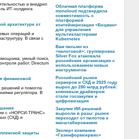
ятельностью и внедрил
Облачная платформа
ель ИТ-холдинга
moncloud подтвердила
совместимость с
платформой
ой архитектуре от
контейнеризации «Боцман»
для управления
жевых операций и
мультикластерами
структуру. В связи с
Kubernetes
Вам письмо из
«налоговой»: группировка
Silver Fox атаковала
омощника, умный поиск,
российские организации с
онтроля работ. Directum
использованием новых
инструментов
Российский рынок
ля финансовой
серверов и СХД в 2025 году
вырос до 280 млрд рублей:
к решений и помогла
ключевым драйвером
аниями регулятора. В
стали госзакупки и
цифровизация
ашения
Закупки ИИ-решений
ние с «НОРСИ-ТРАНС»
выросли в разы: рынок
ых (СХД) и
переходит от пилотов к
масштабированию
Эксперт компании
мплексной защиты
«Газинформсервис»