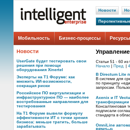
Новости
Но
Перспективные
Мобильность
Бизнес-процессы
Ресурсы
Новости
Управлени
UserGate будет тестировать свои
Статьи 51 - 60 из
решения при помощи
Начало
|
Пред.
|
оборудования Xinertel
В Directum Lite
Эксперты на Т1 Форуме: как
В системе для ср
множить ИИ-возможности,
по принципу «еди
сокращая риски
запросам. Польз
Российское ПО виртуализации и
инфраструктурное ПО — наиболее
Axenix и IT Vec
востребованные направления для
трансформации 
тестирования
Консалтинговая т
подписали соглаш
На Т1 Форуме вывели формулу
стандарта в обл
эффективности ИТ с точки зрения
бизнеса: меньше тратить, больше
OmniLine автом
зарабатывать
BPMSoft