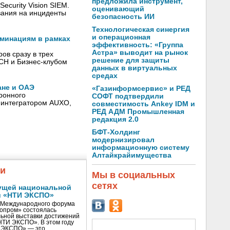
предложила инструмент,
ecurity Vision SIEM.
оценивающий
вания на инциденты
безопасность ИИ
Технологическая синергия
и операционная
номинациям в рамках
эффективность: «Группа
Астра» выводит на рынок
ов сразу в трех
решение для защиты
CH и Бизнес-клубом
данных в виртуальных
средах
ане и ОАЭ
«Газинформсервис» и РЕД
ронного
СОФТ подтвердили
 интегратором AUXO,
совместимость Ankey IDM и
РЕД АДМ Промышленная
редакция 2.0
БФТ-Холдинг
модернизировал
информационную систему
Алтайкрайимущества
жи
Мы в социальных
сетях
ущей национальной
и «НТИ ЭКСПО»
V Международного форума
нопром» состоялась
ьной выставки достижений
«НТИ ЭКСПО». В этом году
И ЭКСПО» — это …