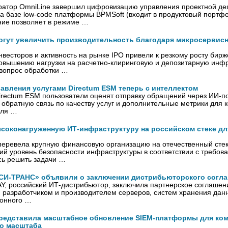
ратор OmniLine завершил цифровизацию управления проектной де
а базе low-code платформы BPMSoft (входит в продуктовый портф
ие позволяет в режиме …
огут увеличить производительность благодаря микросервисн
нвесторов и активность на рынке IPO привели к резкому росту бир
вышению нагрузки на расчетно-клиринговую и депозитарную инфра
 вопрос обработки …
авления услугами Directum ESM теперь с интеллектом
irectum ESM пользователи оценят отправку обращений через ИИ-п
 обратную связь по качеству услуг и дополнительные метрики для к
для …
ысоконагруженную ИТ-инфраструктуру на российском стеке д
перевела крупную финансовую организацию на отечественный сте
ий уровень безопасности инфраструктуры в соответствии с требов
сь решить задачи …
И-ТРАНС» объявили о заключении дистрибьюторского согл
, российский ИТ-дистрибьютор, заключила партнерское соглаше
разработчиком и производителем серверов, систем хранения данн
онного …
n представила масштабное обновление SIEM-платформы для ко
о масштаба