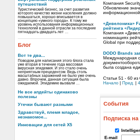
Компания Securit
путешествий
Обновление знач
Туристический бизнес, за счет развития
информационной
которого качество жизни населения должно
повышаться, хорошо вписывается в
концепцию «умного города». К тому же
«Девелоника» Fa
уровень использования информационных
рейтинга «Лиде
технологий в данной отрасли за последние
пятнадцать-двадцать лет …
Компания «Девело
номинациях рейт
Global при подд
Блог
DODO Brands за
Вот те два...
Международная с
Поводом для написания этого блога стала
документооборот
уже вторая в течение года массовая
была создана ед
вирусная эпидемия. И это стало очень
неприятным прецедентом. Ведь столь
масштабных заражений не было уже очень
Статьи 51 - 60 из
давно. Впрочем, данная ситуация была
Начало
|
Пред.
|
ожидаемой. Эпидемию вызвали …
Не все апдейты одинаково
полезны
События
Утечки бывают разными
Здравствуй, племя младое,
незнакомое...
Подписка на
Инновации для сетей X5
Intellig
E-mail