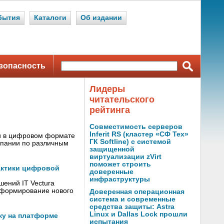
бытия
Каталоги
Об издании
зопасность
Лидеры
читательского
рейтинга
Совместимость серверов
Inferit RS (кластер «СФ Тех»
ги в цифровом формате
ГК Softline) с системой
мпании по различным
защищенной
виртуализации zVirt
поможет строить
рактики цифровой
доверенные
инфраструктуры
шений IT Vectura
 формирование нового
Доверенная операционная
система и современные
средства защиты: Astra
Linux и Dallas Lock прошли
ку на платформе
испытания