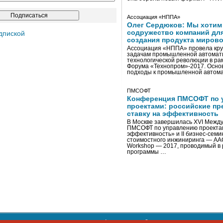
Ассоциация «НППА»
Олег Сердюков: Мы хотим
содружество компаний дл
дпиской
создания продукта мирово
Ассоциация «НППА» провела кру
задачам промышленной автомати
технологической революции в ра
Форума «Технопром»-2017. Осно
подходы к промышленной автома
ПМСОФТ
Конференция ПМСОФТ по 
проектами: российские пр
ставку на эффективность
В Москве завершилась XVI Межд
ПМСОФТ по управлению проекта
эффективность» и II бизнес-сем
стоимостного инжиниринга — AA
Workshop — 2017, проводимый в 
программы …
ости персональных данных
,
информация об авторских правах и п