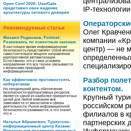
централизова
Open Conf 2026: UserGate
IP-технологи
представил свое видение
архитектуры сетевого доверия
Операторские
Рекомендуемые статьи
Олег Кравчен
Михаил Родионов, Fortinet:
компании «Кр
Развиваясь по известным законам
центр) — не 
В настоящее время информационная
безопасность представляет собой вполне
самостоятельное мощное направление
определенных
корпоративной автоматизации.
Естественно, что в таких условиях
специализиро
направление это все теснее связывается
с вопросами прикладной
информационной …
Разбор поле
Как эффективно противостоять
кибератакам
контентом.
На сегодняшний день обеспечение
безопасности корпоративных ресурсов
Крупный тури
является одной из наиболее приоритетных
целей для любой компании вне
зависимости от масштабов и сферы
российском р
деятельности. Рынок информационной
безопасности развивается, а это значит,
филиалов в к
что и …
партнерских 
Наталья Абрамович, Туристско-
информационный центр Казани:
Информацион
Виртуальная поддержка реальных