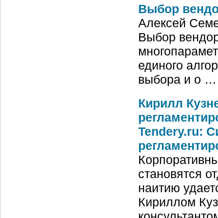
Выбор вендо
Алексей Семе
Выбор вендор
многопарамет
единого алго
выбора и о …
Кирилл Кузне
регламентир
Tendery.ru: 
регламентир
Корпоративны
становятся о
наитию удаетс
Кириллом Куз
консультанто