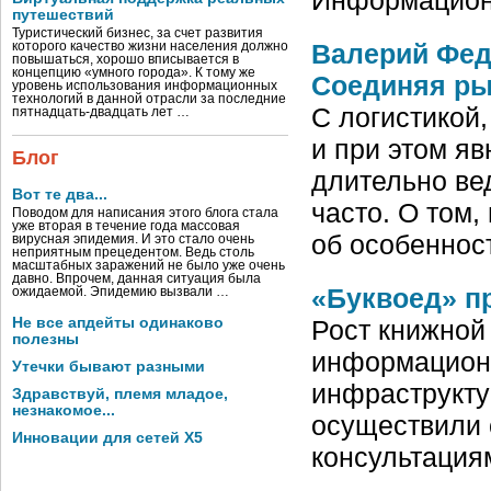
путешествий
Туристический бизнес, за счет развития
Валерий Федо
которого качество жизни населения должно
повышаться, хорошо вписывается в
концепцию «умного города». К тому же
Соединяя ры
уровень использования информационных
технологий в данной отрасли за последние
С логистикой
пятнадцать-двадцать лет …
и при этом я
Блог
длительно ве
Вот те два...
часто. О том,
Поводом для написания этого блога стала
уже вторая в течение года массовая
об особенно
вирусная эпидемия. И это стало очень
неприятным прецедентом. Ведь столь
масштабных заражений не было уже очень
давно. Впрочем, данная ситуация была
«Буквоед» п
ожидаемой. Эпидемию вызвали …
Рост книжной
Не все апдейты одинаково
полезны
информационн
Утечки бывают разными
инфраструкту
Здравствуй, племя младое,
незнакомое...
осуществили 
Инновации для сетей X5
консультация