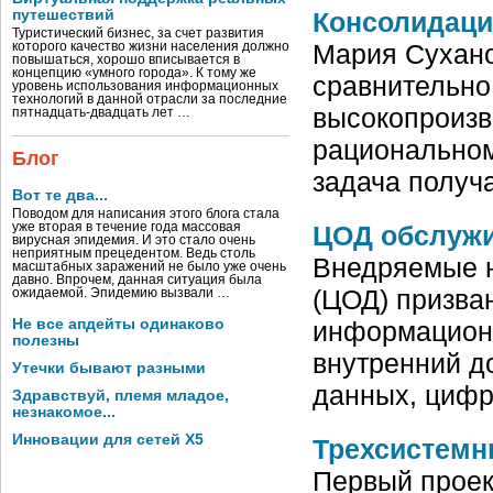
Консолидаци
путешествий
Туристический бизнес, за счет развития
Мария Сухано
которого качество жизни населения должно
повышаться, хорошо вписывается в
концепцию «умного города». К тому же
сравнительно
уровень использования информационных
технологий в данной отрасли за последние
высокопроизв
пятнадцать-двадцать лет …
рациональном
Блог
задача получ
Вот те два...
Поводом для написания этого блога стала
ЦОД обслужи
уже вторая в течение года массовая
вирусная эпидемия. И это стало очень
неприятным прецедентом. Ведь столь
Внедряемые н
масштабных заражений не было уже очень
давно. Впрочем, данная ситуация была
(ЦОД) призва
ожидаемой. Эпидемию вызвали …
информационн
Не все апдейты одинаково
полезны
внутренний д
Утечки бывают разными
данных, циф
Здравствуй, племя младое,
незнакомое...
Инновации для сетей X5
Трехсистемн
Первый проек