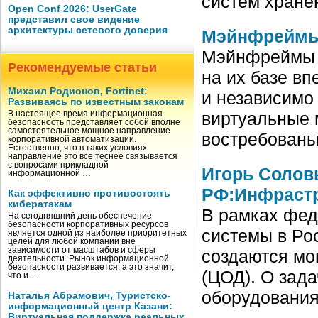
систем хране
Open Conf 2026: UserGate
представил свое видение
архитектуры сетевого доверия
Мэйнфреймы:
Мэйнфреймы I
Рекомендуемые статьи
на их базе в
Михаил Родионов, Fortinet:
и независимо 
Развиваясь по известным законам
виртуальные 
В настоящее время информационная
безопасность представляет собой вполне
самостоятельное мощное направление
востребован
корпоративной автоматизации.
Естественно, что в таких условиях
направление это все теснее связывается
с вопросами прикладной
Игорь Солов
информационной …
РФ:Инфрастр
Как эффективно противостоять
кибератакам
В рамках фед
На сегодняшний день обеспечение
безопасности корпоративных ресурсов
системы в Ро
является одной из наиболее приоритетных
целей для любой компании вне
зависимости от масштабов и сферы
создаются мо
деятельности. Рынок информационной
безопасности развивается, а это значит,
(ЦОД). О зад
что и …
оборудования
Наталья Абрамович, Туристско-
информационный центр Казани:
Виртуальная поддержка реальных