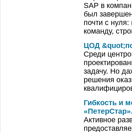
SAP в компан
был завершен.
почти с нуля
команду, стр
ЦОД &quot;п
Среди центро
проектирован
задачу. Но д
решения оказ
квалифициро
Гибкость и 
«ПетерСтар»
Активное раз
предоставляе