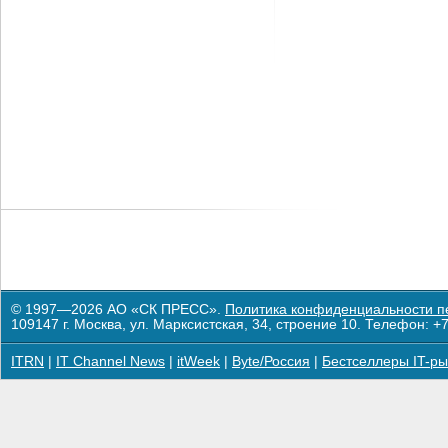
© 1997—2026 АО «СК ПРЕСС».
Политика конфиденциальности п
109147 г. Москва, ул. Марксистская, 34, строение 10. Телефон: +7
ITRN
|
IT Channel News
|
itWeek
|
Byte/Россия
|
Бестселлеры IT-ры