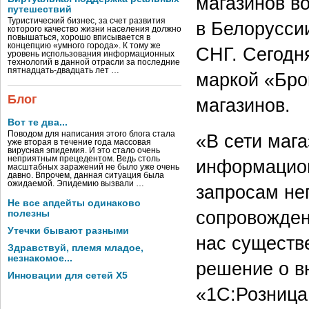
магазинов во
путешествий
Туристический бизнес, за счет развития
в Белоруссии
которого качество жизни населения должно
повышаться, хорошо вписывается в
концепцию «умного города». К тому же
СНГ. Сегодн
уровень использования информационных
технологий в данной отрасли за последние
пятнадцать-двадцать лет …
маркой «Бро
Блог
магазинов.
Вот те два...
Поводом для написания этого блога стала
«В сети маг
уже вторая в течение года массовая
вирусная эпидемия. И это стало очень
неприятным прецедентом. Ведь столь
информацион
масштабных заражений не было уже очень
давно. Впрочем, данная ситуация была
ожидаемой. Эпидемию вызвали …
запросам не
Не все апдейты одинаково
сопровожден
полезны
Утечки бывают разными
нас существе
Здравствуй, племя младое,
незнакомое...
решение о в
Инновации для сетей X5
«1С:Розница