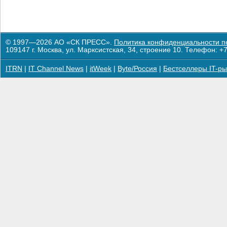
© 1997—2026 АО «СК ПРЕСС».
Политика конфиденциальности п
109147 г. Москва, ул. Марксистская, 34, строение 10. Телефон: +7
ITRN
|
IT Channel News
|
itWeek
|
Byte/Россия
|
Бестселлеры IT-ры