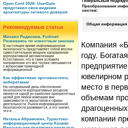
Генеральный подрядч
Open Conf 2026: UserGate
Преобразования инф
представил свое видение
систем:
архитектуры сетевого доверия
Общая информация 
Рекомендуемые статьи
Михаил Родионов, Fortinet:
Развиваясь по известным законам
Компания «Б
В настоящее время информационная
безопасность представляет собой вполне
самостоятельное мощное направление
году. Богата
корпоративной автоматизации.
Естественно, что в таких условиях
направление это все теснее связывается
предприятие
с вопросами прикладной
информационной …
ювелирном р
Как эффективно противостоять
кибератакам
место в перв
На сегодняшний день обеспечение
безопасности корпоративных ресурсов
является одной из наиболее приоритетных
объемам про
целей для любой компании вне
зависимости от масштабов и сферы
деятельности. Рынок информационной
драгоценных
безопасности развивается, а это значит,
что и …
компании пр
Наталья Абрамович, Туристско-
информационный центр Казани:
Виртуальная поддержка реальных