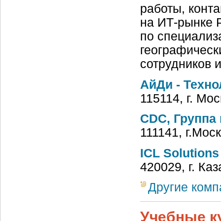
работы, конт
на ИТ-рынке 
по специализ
географическ
сотрудников 
АйДи - Техн
115114, г. Мо
CDC, Группа
111141, г.Мос
ICL Solutions
420029, г. Ка
Другие комп
Учебные к