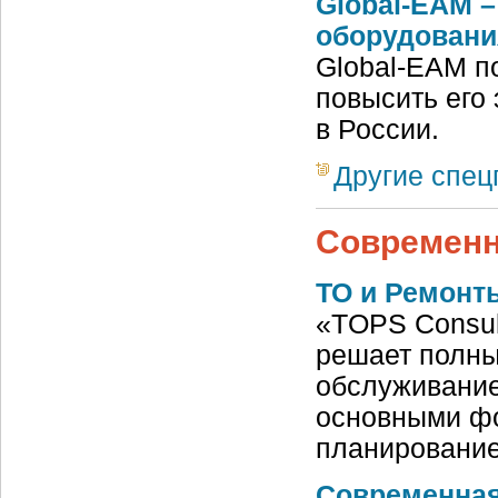
Global-EAM 
оборудовани
Global-EAM п
повысить его
в России.
Другие спе
Современ
ТО и Ремонты
«TOPS Consult
решает полны
обслуживание
основными фо
планировани
Современная