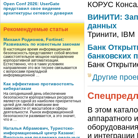
КОРУС Конса
Open Conf 2026: UserGate
представил свое видение
архитектуры сетевого доверия
ВИНИТИ: Зап
данных
Рекомендуемые статьи
Тринити, IBM
Михаил Родионов, Fortinet:
Развиваясь по известным законам
Банк Открыт
В настоящее время информационная
безопасность представляет собой вполне
банковских 
самостоятельное мощное направление
корпоративной автоматизации.
Банк Открыти
Естественно, что в таких условиях
направление это все теснее связывается
с вопросами прикладной
Другие прое
информационной …
Как эффективно противостоять
кибератакам
Спецпред
На сегодняшний день обеспечение
безопасности корпоративных ресурсов
является одной из наиболее приоритетных
целей для любой компании вне
В этом катал
зависимости от масштабов и сферы
деятельности. Рынок информационной
безопасности развивается, а это значит,
аппаратного 
что и …
оборудования
Наталья Абрамович, Туристско-
информационный центр Казани:
и интеграции
Виртуальная поддержка реальных