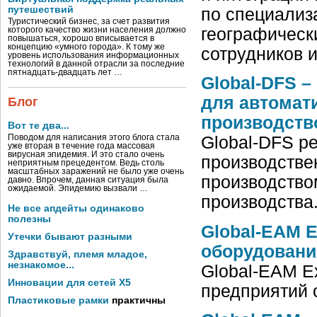
путешествий
по специализ
Туристический бизнес, за счет развития
географическ
которого качество жизни населения должно
повышаться, хорошо вписывается в
концепцию «умного города». К тому же
сотрудников 
уровень использования информационных
технологий в данной отрасли за последние
пятнадцать-двадцать лет …
Global-DFS 
для автомат
Блог
производств
Вот те два...
Поводом для написания этого блога стала
Global-DFS р
уже вторая в течение года массовая
вирусная эпидемия. И это стало очень
производстве
неприятным прецедентом. Ведь столь
масштабных заражений не было уже очень
производство
давно. Впрочем, данная ситуация была
ожидаемой. Эпидемию вызвали …
производства
Не все апдейты одинаково
полезны
Global-EAM 
Утечки бывают разными
оборудовани
Здравствуй, племя младое,
незнакомое...
Global-EAM E
Инновации для сетей X5
предприятий 
Пластиковые рамки
практичны