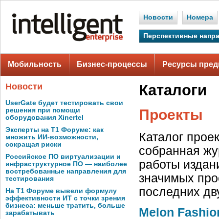
Новости
Номера
Перспективные напр
Мобильность
Бизнес-процессы
Ресурсы пред
Новости
Каталоги
UserGate будет тестировать свои
решения при помощи
Проекты
оборудования Xinertel
Эксперты на Т1 Форуме: как
Каталог проек
множить ИИ-возможности,
сокращая риски
собранная жур
Российское ПО виртуализации и
работы издани
инфраструктурное ПО — наиболее
востребованные направления для
значимых про
тестирования
последних дв
На Т1 Форуме вывели формулу
эффективности ИТ с точки зрения
бизнеса: меньше тратить, больше
Melon Fashi
зарабатывать