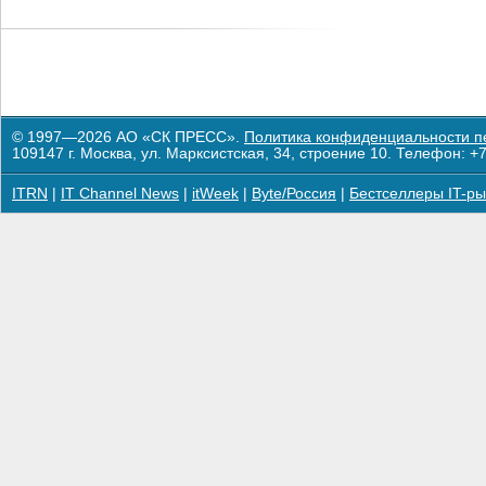
© 1997—2026 АО «СК ПРЕСС».
Политика конфиденциальности п
109147 г. Москва, ул. Марксистская, 34, строение 10. Телефон: +7
ITRN
|
IT Channel News
|
itWeek
|
Byte/Россия
|
Бестселлеры IT-ры