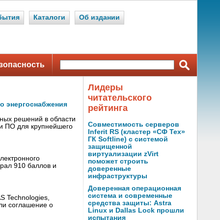
бытия
Каталоги
Об издании
зопасность
Лидеры
читательского
го энергоснабжения
рейтинга
сных решений в области
Совместимость серверов
 и ПО для крупнейшего
Inferit RS (кластер «СФ Тех»
ГК Softline) с системой
защищенной
виртуализации zVirt
электронного
поможет строить
рал 910 баллов и
доверенные
инфраструктуры
Доверенная операционная
система и современные
 Technologies,
средства защиты: Astra
ли соглашение о
Linux и Dallas Lock прошли
испытания