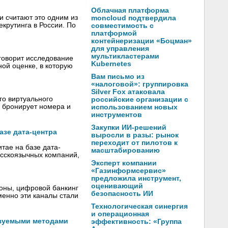
Облачная платформа
и считают это одним из
moncloud подтвердила
крутинга в России. По
совместимость с
платформой
контейнеризации «Боцман»
для управления
мультикластерами
 говорит исследование
Kubernetes
ой оценке, в которую
Вам письмо из
«налоговой»: группировка
Silver Fox атаковала
го виртуального
российские организации с
 бронирует номера и
использованием новых
инструментов
Закупки ИИ-решений
азе дата-центра
выросли в разы: рынок
переходит от пилотов к
тае на базе дата-
масштабированию
усскоязычных компаний,
Эксперт компании
«Газинформсервис»
предложила инструмент,
оценивающий
роны, цифровой банкинг
безопасность ИИ
менно эти каналы стали
Технологическая синергия
и операционная
ьзуемыми методами
эффективность: «Группа