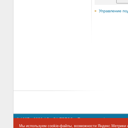
Управление по
© 1997—2026 АО «СК ПРЕСС».
Политика конфиденциальн
109147 г. Москва, ул. Марксистская, 34, строение 10. Теле
Мы используем cookie-файлы, возможности Яндекс.Метрики и