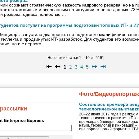
вого резерва
нии осознают стратегическую важность кадрового резерва, но на п
тается хаотичным и основанным на интуиции, а не на данных. 73
ти резерва, однако полностью …
студентов поступят на программы подготовки топовых ИТ- и И
инцифры запустило два проекта по подготовке квалифицированных
нтеллекта и продвинутых ИТ-разработок. Для студентов это возможн
ание, но и с первого …
Новости и статьи 1 – 10 из 5191
⇤
↤
↦
⇥
1
2
3
4
5
Фото/Видеорепорта
Состоялась премьера вед
 рассылки
технологической выставк
20–22 июня 2017 года в рамках 
технологического развития «Тех
ent Enterprise Express
премьера обновленной национал
науки, технологий и инноваций 
она обрела новый формат: «НТ