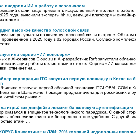
же внедрили ИИ в работу с персоналом
омпаний стали чаще применять искусственный интеллект в работе 
2025 года, выяснили эксперты hh.ru, ведущей платформы онлайн-ре
азателями …
рдил высокое качество голосовой связи
лучшие результаты по качеству голосовой связи в стране. Об этом
проведенное в 2025 году в 82 городах России. Согласно комплексн
чества …
 запустили сервис «ИИ-консьерж»
ых и AI-сервисов Cloud.ru и AI-разработчик Raft запустили облачно
томатизации работы с клиентами в отелях. Сервис «ИИ-консьерж»
вки, отвечает на …
йдер корпорации ITG запустил первую площадку в Китае на б
en
бъявила о запуске первой облачной площадки ITGLOBAL.COM в Ки
henzhen в Шэньчжэне. Локация предназначена для российских и р
а китайском рынке с …
ила игры: как дипфейки ломают банковскую аутентификацию
р оказался в эпицентре технологического парадокса. С одной сто
исы обеспечили клиентам беспрецедентное удобство. С другой, и
ностью атаки …
КОРУС Консалтинг» и ЛЭИ: 70% компаний недовольны испол