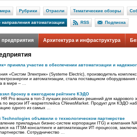
мера
Рубрики
Отрасли
Тематические обзоры
Со
 направления автоматизации
RSS
Подписка
 предприятия
Архитектура и инфраструктура
Бе
едприятия
ик» приняла участие в обеспечении автоматизации и надежно
ния «Систэм Электрик» (Systeme Electric), производитель комплек
ектроэнергии и автоматизации, стала поставщиком оборудования
а в мире – …
 взял бронзу в ежегодном рейтинге КЭДО
 HR Pro вошла в топ-3 лучших российских решений для кадрового 
а по версии ИТ-маркетплейса CNewsMarket. Продукт для КЭДО наб
тацию одного из самых …
 Technologies объявили о технологическом партнерстве
вление прикладных бизнес-систем корпорации ITG) и компания NAS
яся на ITSM-консалтинге и автоматизации ИТ-процессов, заключи
партнерстве. Сотрудничество …