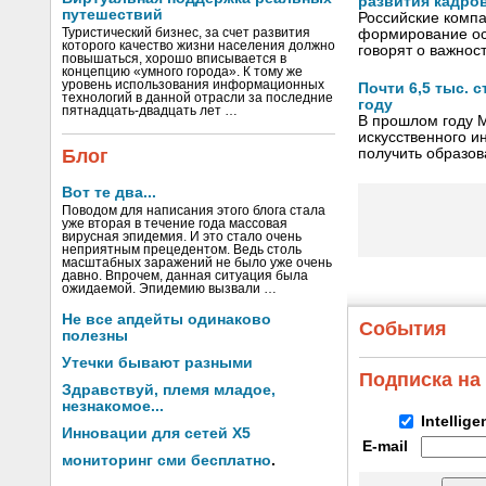
развития кадро
путешествий
Российские компа
Туристический бизнес, за счет развития
формирование ос
которого качество жизни населения должно
говорят о важнос
повышаться, хорошо вписывается в
концепцию «умного города». К тому же
уровень использования информационных
Почти 6,5 тыс. 
технологий в данной отрасли за последние
году
пятнадцать-двадцать лет …
В прошлом году М
искусственного и
Блог
получить образов
Вот те два...
Поводом для написания этого блога стала
уже вторая в течение года массовая
вирусная эпидемия. И это стало очень
неприятным прецедентом. Ведь столь
масштабных заражений не было уже очень
давно. Впрочем, данная ситуация была
ожидаемой. Эпидемию вызвали …
Не все апдейты одинаково
События
полезны
Утечки бывают разными
Подписка на
Здравствуй, племя младое,
незнакомое...
Intellig
Инновации для сетей X5
E-mail
мониторинг сми бесплатно
.