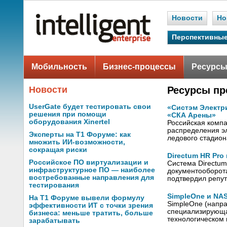
Новости
Но
Перспективные
Мобильность
Бизнес-процессы
Ресурсы
Новости
Ресурсы пр
UserGate будет тестировать свои
«Систэм Электр
решения при помощи
«СКА Арены»
оборудования Xinertel
Российская компа
распределения эл
Эксперты на Т1 Форуме: как
ледового стадион
множить ИИ-возможности,
сокращая риски
Directum HR Pro
Российское ПО виртуализации и
Система Directum
инфраструктурное ПО — наиболее
документооборот
востребованные направления для
подтвердил репу
тестирования
SimpleOne и NAS
На Т1 Форуме вывели формулу
SimpleOne (напра
эффективности ИТ с точки зрения
специализирующа
бизнеса: меньше тратить, больше
технологическом 
зарабатывать