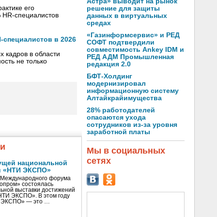
Астра» выводит на рынок
рактике его
решение для защиты
% HR-специалистов
данных в виртуальных
средах
«Газинформсервис» и РЕД
И-специалистов в 2026
СОФТ подтвердили
совместимость Ankey IDM и
 кадров в области
РЕД АДМ Промышленная
ость не только
редакция 2.0
БФТ-Холдинг
модернизировал
информационную систему
Алтайкрайимущества
28% работодателей
опасаются ухода
сотрудников из-за уровня
заработной платы
жи
Мы в социальных
сетях
ущей национальной
и «НТИ ЭКСПО»
V Международного форума
нопром» состоялась
ьной выставки достижений
«НТИ ЭКСПО». В этом году
И ЭКСПО» — это …