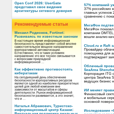
Open Conf 2026: UserGate
57% компаний у
представил свое видение
37% российских к
архитектуры сетевого доверия
главных успехов 
сравнению с пок
Рекомендуемые статьи
МегаФон подтве
МегаФон показал 
Михаил Родионов, Fortinet:
компании DMTEL, 
Развиваясь по известным законам
вошли анализ ка
В настоящее время информационная
безопасность представляет собой вполне
Cloud.ru и Raft
самостоятельное мощное направление
Провайдер облачн
корпоративной автоматизации.
Естественно, что в таких условиях
помощника для ав
направление это все теснее связывается
подтверждает зая
с вопросами прикладной
информационной …
Облачный прова
Как эффективно противостоять
SeaArea Shenzh
кибератакам
Корпорация ITG о
центра SeaArea S
На сегодняшний день обеспечение
безопасности корпоративных ресурсов
ведущих бизнес н
является одной из наиболее приоритетных
целей для любой компании вне
зависимости от масштабов и сферы
ИИ меняет прав
деятельности. Рынок информационной
Финансовый секто
безопасности развивается, а это значит,
и мобильные серв
что и …
основной поверх
Наталья Абрамович, Туристско-
информационный центр Казани:
Исследование «
Виртуальная поддержка реальных