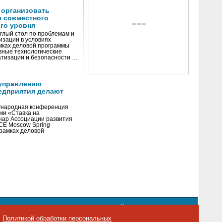
 организовать
я совместного
го уровня
глый стол по проблемам и
зации в условиях
мках деловой программы
вные технологические
тизации и безопасности …
управлению
едприятия делают
ународная конференция
ми «Ставка на
инар Ассоциации развития
CE Moscow Spring
рамках деловой
орядке использования материалов сайта
emag.ru
..
с
Политикой обработки персональных