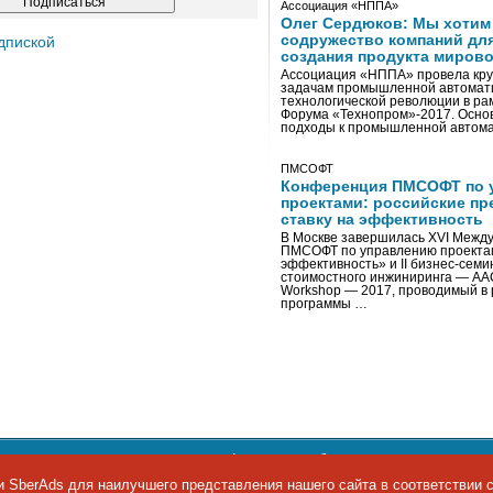
Ассоциация «НППА»
Олег Сердюков: Мы хотим
содружество компаний дл
дпиской
создания продукта мирово
Ассоциация «НППА» провела кру
задачам промышленной автомати
технологической революции в ра
Форума «Технопром»-2017. Осно
подходы к промышленной автома
ПМСОФТ
Конференция ПМСОФТ по 
проектами: российские пр
ставку на эффективность
В Москве завершилась XVI Межд
ПМСОФТ по управлению проекта
эффективность» и II бизнес-сем
стоимостного инжиниринга — AA
Workshop — 2017, проводимый в 
программы …
ости персональных данных
,
информация об авторских правах и п
фон: +7 495 974-22-60. Факс: +7 495 974-22-63. E-mail:
siteeditor@i
 SberAds для наилучшего представления нашего сайта в соответствии 