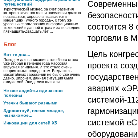
Современные
путешествий
Туристический бизнес, за счет развития
безопасност
которого качество жизни населения должно
повышаться, хорошо вписывается в
концепцию «умного города». К тому же
состоится 8 
уровень использования информационных
технологий в данной отрасли за последние
пятнадцать-двадцать лет …
торговли в М
Блог
Цель конгре
Вот те два...
Поводом для написания этого блога стала
проекта соз
уже вторая в течение года массовая
вирусная эпидемия. И это стало очень
неприятным прецедентом. Ведь столь
государстве
масштабных заражений не было уже очень
давно. Впрочем, данная ситуация была
ожидаемой. Эпидемию вызвали …
авариях «ЭР
Не все апдейты одинаково
полезны
системой-11
Утечки бывают разными
гармонизаци
Здравствуй, племя младое,
незнакомое...
системой eCa
Инновации для сетей X5
оборудовани