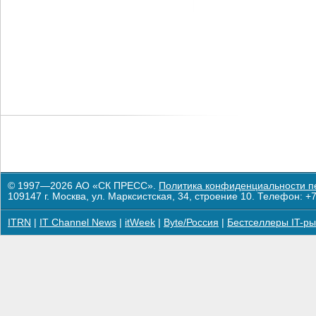
© 1997—2026 АО «СК ПРЕСС».
Политика конфиденциальности п
109147 г. Москва, ул. Марксистская, 34, строение 10. Телефон: +7
ITRN
|
IT Channel News
|
itWeek
|
Byte/Россия
|
Бестселлеры IT-ры