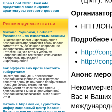
(ЦМТ), Ко
Open Conf 2026: UserGate
представил свое видение
архитектуры сетевого доверия
Организато
Рекомендуемые статьи
НП ГЛОН
Михаил Родионов, Fortinet:
Развиваясь по известным законам
Подробное 
В настоящее время информационная
безопасность представляет собой вполне
самостоятельное мощное направление
корпоративной автоматизации.
http://con
Естественно, что в таких условиях
направление это все теснее связывается
с вопросами прикладной
http://con
информационной …
Как эффективно противостоять
кибератакам
Анонс меро
На сегодняшний день обеспечение
безопасности корпоративных ресурсов
является одной из наиболее приоритетных
целей для любой компании вне
Некоммерче
зависимости от масштабов и сферы
деятельности. Рынок информационной
безопасности развивается, а это значит,
Вас и Ваших 
что и …
международ
Наталья Абрамович, Туристско-
информационный центр Казани:
Виртуальная поддержка реальных