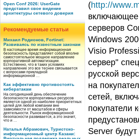
(
http://www.m
Open Conf 2026: UserGate
представил свое видение
архитектуры сетевого доверия
включающее 
серверов Co
Рекомендуемые статьи
Windows 200
Михаил Родионов, Fortinet:
Развиваясь по известным законам
Visio Profes
В настоящее время информационная
безопасность представляет собой вполне
самостоятельное мощное направление
сервер" спе
корпоративной автоматизации.
Естественно, что в таких условиях
направление это все теснее связывается
русской вер
с вопросами прикладной
информационной …
на покупате
Как эффективно противостоять
кибератакам
сетей, включ
На сегодняшний день обеспечение
безопасности корпоративных ресурсов
является одной из наиболее приоритетных
покупатели 
целей для любой компании вне
зависимости от масштабов и сферы
деятельности. Рынок информационной
безопасности развивается, а это значит,
предустанов
что и …
Server буду
Наталья Абрамович, Туристско-
информационный центр Казани:
Виртуальная поддержка реальных