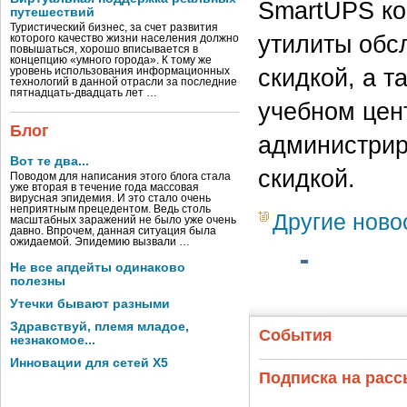
SmartUPS ко
путешествий
Туристический бизнес, за счет развития
утилиты обс
которого качество жизни населения должно
повышаться, хорошо вписывается в
концепцию «умного города». К тому же
скидкой, а 
уровень использования информационных
технологий в данной отрасли за последние
пятнадцать-двадцать лет …
учебном цен
Блог
администрир
Вот те два...
скидкой.
Поводом для написания этого блога стала
уже вторая в течение года массовая
вирусная эпидемия. И это стало очень
неприятным прецедентом. Ведь столь
Другие ново
масштабных заражений не было уже очень
давно. Впрочем, данная ситуация была
ожидаемой. Эпидемию вызвали …
Не все апдейты одинаково
полезны
Утечки бывают разными
Здравствуй, племя младое,
События
незнакомое...
Инновации для сетей X5
Подписка на рас