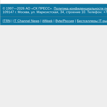
© 1997—2026 АО «СК ПРЕСС».
Политика конфиденциальности п
109147 г. Москва, ул. Марксистская, 34, строение 10. Телефон: +7
ITRN
|
IT Channel News
|
itWeek
|
Byte/Россия
|
Бестселлеры IT-ры