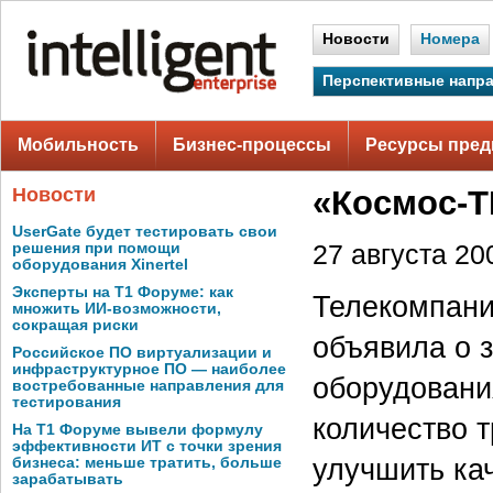
Новости
Номера
Перспективные напр
Мобильность
Бизнес-процессы
Ресурсы пред
Новости
«Космос-Т
UserGate будет тестировать свои
решения при помощи
27 августа 200
оборудования Xinertel
Эксперты на Т1 Форуме: как
Телекомпани
множить ИИ-возможности,
сокращая риски
объявила о 
Российское ПО виртуализации и
инфраструктурное ПО — наиболее
оборудовани
востребованные направления для
тестирования
количество 
На Т1 Форуме вывели формулу
эффективности ИТ с точки зрения
улучшить ка
бизнеса: меньше тратить, больше
зарабатывать