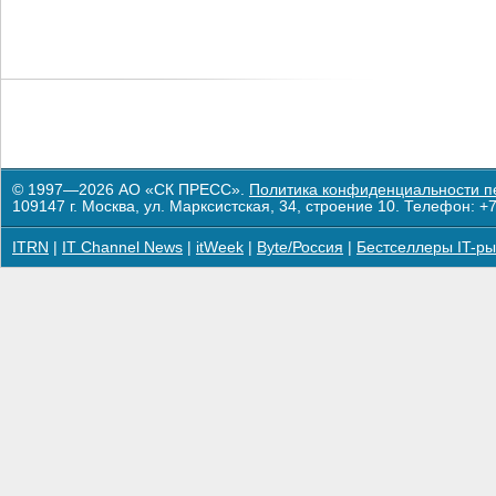
© 1997—2026 АО «СК ПРЕСС».
Политика конфиденциальности п
109147 г. Москва, ул. Марксистская, 34, строение 10. Телефон: +7
ITRN
|
IT Channel News
|
itWeek
|
Byte/Россия
|
Бестселлеры IT-ры