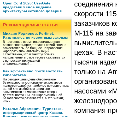
соединения 
Open Conf 2026: UserGate
представил свое видение
архитектуры сетевого доверия
скорости 115
заказчиков 
Рекомендуемые статьи
М-115 на за
Михаил Родионов, Fortinet:
Развиваясь по известным законам
вычислитель
В настоящее время информационная
безопасность представляет собой вполне
самостоятельное мощное направление
цехах. В на
корпоративной автоматизации.
Естественно, что в таких условиях
направление это все теснее связывается
тысячи издел
с вопросами прикладной
информационной …
только на А
Как эффективно противостоять
кибератакам
организован
На сегодняшний день обеспечение
безопасности корпоративных ресурсов
является одной из наиболее приоритетных
насосами «М
целей для любой компании вне
зависимости от масштабов и сферы
деятельности. Рынок информационной
безопасности развивается, а это значит,
железнодорож
что и …
компания пр
Наталья Абрамович, Туристско-
информационный центр Казани:
Виртуальная поддержка реальных