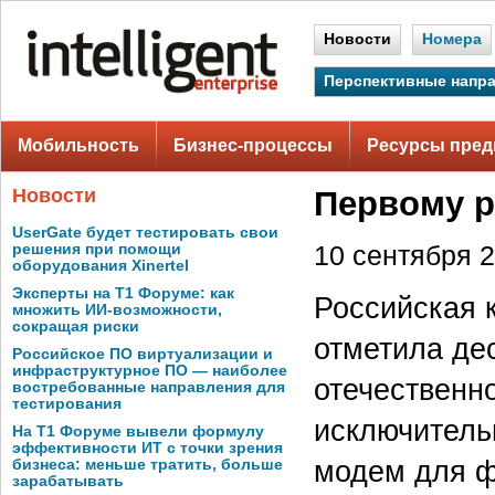
Новости
Номера
Перспективные напр
Мобильность
Бизнес-процессы
Ресурсы пред
Новости
Первому р
UserGate будет тестировать свои
решения при помощи
10 сентября 2
оборудования Xinertel
Эксперты на Т1 Форуме: как
Российская к
множить ИИ-возможности,
сокращая риски
отметила де
Российское ПО виртуализации и
инфраструктурное ПО — наиболее
отечественн
востребованные направления для
тестирования
исключитель
На Т1 Форуме вывели формулу
эффективности ИТ с точки зрения
модем для ф
бизнеса: меньше тратить, больше
зарабатывать