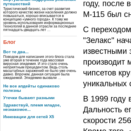
году, после
путешествий
Туристический бизнес, за счет развития
М-115 был сн
которого качество жизни населения должно
повышаться, хорошо вписывается в
концепцию «умного города». К тому же
уровень использования информационных
технологий в данной отрасли за последние
С переходом
пятнадцать-двадцать лет …
"Зелакс" нач
Блог
известными 
Вот те два...
Поводом для написания этого блога стала
производит 
уже вторая в течение года массовая
вирусная эпидемия. И это стало очень
неприятным прецедентом. Ведь столь
чипсетов кр
масштабных заражений не было уже очень
давно. Впрочем, данная ситуация была
ожидаемой. Эпидемию вызвали …
уникальных 
Не все апдейты одинаково
полезны
В 1999 году
Утечки бывают разными
Здравствуй, племя младое,
Дальность е
незнакомое...
Инновации для сетей X5
скорости 256