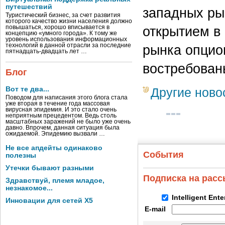
путешествий
западных рын
Туристический бизнес, за счет развития
которого качество жизни населения должно
открытием в 
повышаться, хорошо вписывается в
концепцию «умного города». К тому же
уровень использования информационных
технологий в данной отрасли за последние
рынка опцио
пятнадцать-двадцать лет …
востребован
Блог
Вот те два...
Другие ново
Поводом для написания этого блога стала
уже вторая в течение года массовая
вирусная эпидемия. И это стало очень
неприятным прецедентом. Ведь столь
масштабных заражений не было уже очень
давно. Впрочем, данная ситуация была
ожидаемой. Эпидемию вызвали …
Не все апдейты одинаково
События
полезны
Утечки бывают разными
Подписка на рас
Здравствуй, племя младое,
незнакомое...
Intelligent Ent
Инновации для сетей X5
E-mail