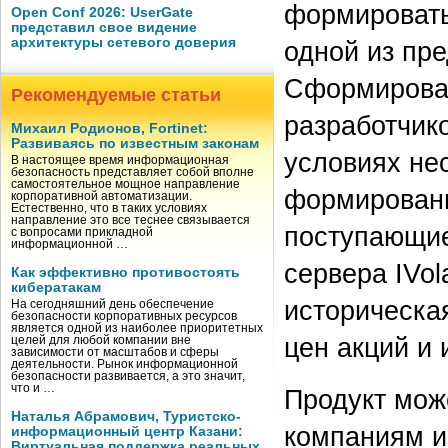
формировать
Open Conf 2026: UserGate
представил свое видение
архитектуры сетевого доверия
одной из пр
Сформирован
Рекомендуемые статьи
разработчик
Михаил Родионов, Fortinet:
Развиваясь по известным законам
условиях не
В настоящее время информационная
безопасность представляет собой вполне
самостоятельное мощное направление
формировани
корпоративной автоматизации.
Естественно, что в таких условиях
направление это все теснее связывается
поступающие
с вопросами прикладной
информационной …
сервера IVol
Как эффективно противостоять
кибератакам
историческа
На сегодняшний день обеспечение
безопасности корпоративных ресурсов
является одной из наиболее приоритетных
цен акций и 
целей для любой компании вне
зависимости от масштабов и сферы
деятельности. Рынок информационной
безопасности развивается, а это значит,
что и …
Продукт мож
Наталья Абрамович, Туристско-
компаниям и
информационный центр Казани:
Виртуальная поддержка реальных