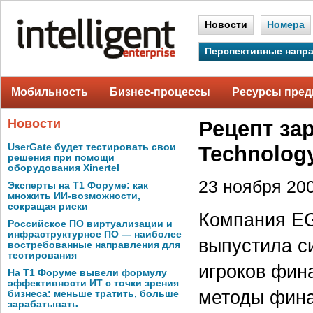
Новости
Номера
Перспективные напр
Мобильность
Бизнес-процессы
Ресурсы пред
Новости
Рецепт за
UserGate будет тестировать свои
Technolog
решения при помощи
оборудования Xinertel
23 ноября 200
Эксперты на Т1 Форуме: как
множить ИИ-возможности,
сокращая риски
Компания EG
Российское ПО виртуализации и
инфраструктурное ПО — наиболее
выпустила с
востребованные направления для
тестирования
игроков фин
На Т1 Форуме вывели формулу
эффективности ИТ с точки зрения
методы фина
бизнеса: меньше тратить, больше
зарабатывать