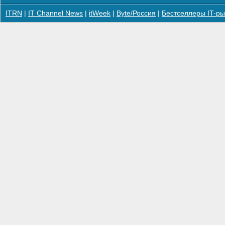
ITRN
|
IT Channel News
|
itWeek
|
Byte/Россия
|
Бестселлеры IT-ры